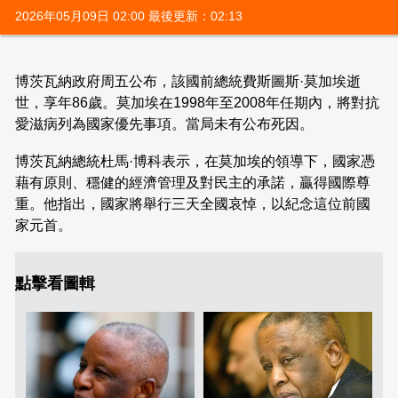
2026年05月09日 02:00 最後更新：02:13
博茨瓦納政府周五公布，該國前總統費斯圖斯·莫加埃逝
世，享年86歲。莫加埃在1998年至2008年任期內，將對抗
愛滋病列為國家優先事項。當局未有公布死因。
博茨瓦納總統杜馬·博科表示，在莫加埃的領導下，國家憑
藉有原則、穩健的經濟管理及對民主的承諾，贏得國際尊
重。他指出，國家將舉行三天全國哀悼，以紀念這位前國
家元首。
點擊看圖輯