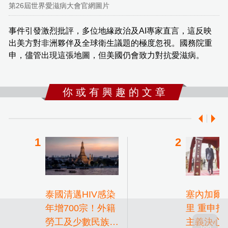
第26屆世界愛滋病大會官網圖片
事件引發激烈批評，多位地緣政治及AI專家直言，這反映
出美方對非洲夥伴及全球衛生議題的極度忽視。國務院重
申，儘管出現這張地圖，但美國仍會致力對抗愛滋病。
你 或 有 興 趣 的 文 章
泰國清邁HIV感染
塞內加爾
年增700宗！外籍
里 重申打
勞工及少數民族成
主義決心