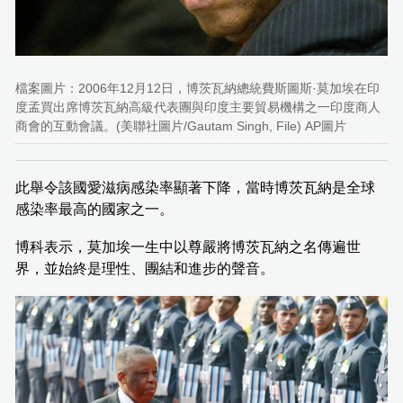
檔案圖片：2006年12月12日，博茨瓦納總統費斯圖斯·莫加埃在印
度孟買出席博茨瓦納高級代表團與印度主要貿易機構之一印度商人
商會的互動會議。(美聯社圖片/Gautam Singh, File) AP圖片
此舉令該國愛滋病感染率顯著下降，當時博茨瓦納是全球
感染率最高的國家之一。
博科表示，莫加埃一生中以尊嚴將博茨瓦納之名傳遍世
界，並始終是理性、團結和進步的聲音。