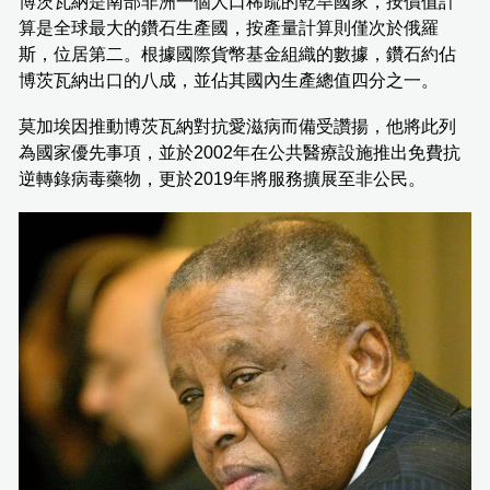
博茨瓦納是南部非洲一個人口稀疏的乾旱國家，按價值計
算是全球最大的鑽石生產國，按產量計算則僅次於俄羅
斯，位居第二。根據國際貨幣基金組織的數據，鑽石約佔
博茨瓦納出口的八成，並佔其國內生產總值四分之一。
莫加埃因推動博茨瓦納對抗愛滋病而備受讚揚，他將此列
為國家優先事項，並於2002年在公共醫療設施推出免費抗
逆轉錄病毒藥物，更於2019年將服務擴展至非公民。