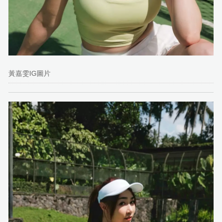
黃嘉雯IG圖片