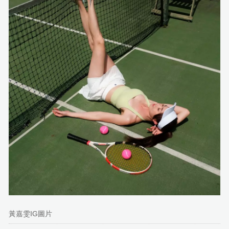
黃嘉雯IG圖片