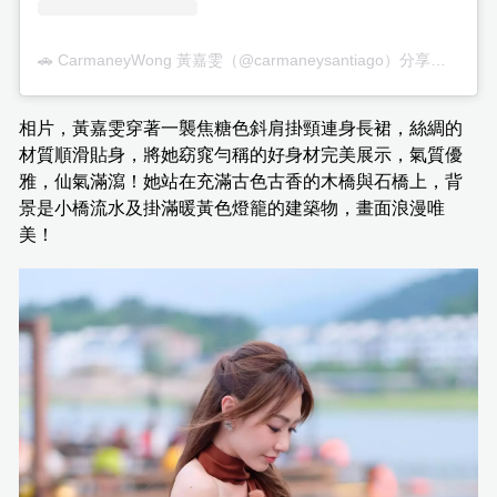
🚗 CarmaneyWong 黃嘉雯（@carmaneysantiago）分享的帖子
相片，黃嘉雯穿著一襲焦糖色斜肩掛頸連身長裙，絲綢的
材質順滑貼身，將她窈窕勻稱的好身材完美展示，氣質優
雅，仙氣滿瀉！她站在充滿古色古香的木橋與石橋上，背
景是小橋流水及掛滿暖黃色燈籠的建築物，畫面浪漫唯
美！