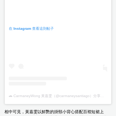
在 Instagram 查看這則帖子
🚗 CarmaneyWong 黃嘉雯（@carmaneysantiago）分享的帖子
相中可見，黃嘉雯以鮮艷的掛頸小背心搭配百褶短裙上