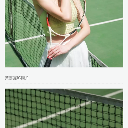
黃嘉雯IG圖片