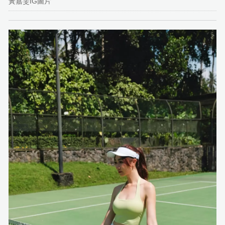
黃嘉雯IG圖片