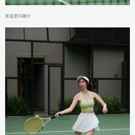
黃嘉雯IG圖片