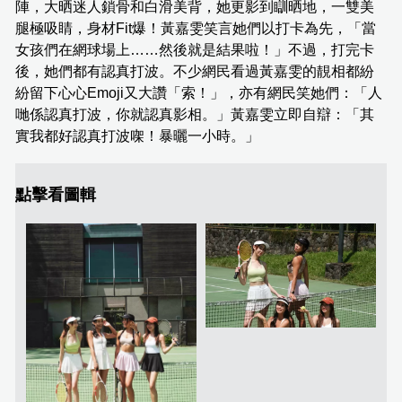
陣，大晒迷人鎖骨和白滑美背，她更影到瞓晒地，一雙美
腿極吸睛，身材Fit爆！黃嘉雯笑言她們以打卡為先，「當
女孩們在網球場上……然後就是結果啦！」不過，打完卡
後，她們都有認真打波。不少網民看過黃嘉雯的靚相都紛
紛留下心心Emoji又大讚「索！」，亦有網民笑她們：「人
哋係認真打波，你就認真影相。」黃嘉雯立即自辯：「其
實我都好認真打波㗎！暴曬一小時。」
點擊看圖輯