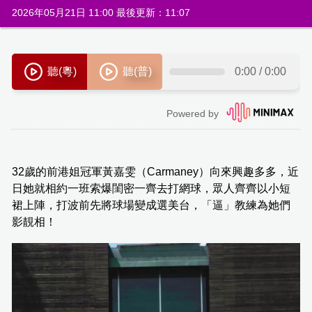
2026年05月21日 11:00 最後更新：11:07
32歲的前港姐冠軍黃嘉雯（Carmaney）向來興趣多多，近
日她就相約一班索爆閨密一齊去打網球，眾人齊齊以小短
裙上陣，打波前先將球場變成選美台，「逼」教練為她們
影靚相！