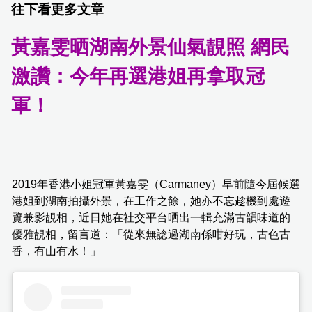
往下看更多文章
黃嘉雯晒湖南外景仙氣靚照 網民
激讚：今年再選港姐再拿取冠
軍！
2019年香港小姐冠軍黃嘉雯（Carmaney）早前隨今屆候選
港姐到湖南拍攝外景，在工作之餘，她亦不忘趁機到處遊
覽兼影靚相，近日她在社交平台晒出一輯充滿古韻味道的
優雅靚相，留言道：「從來無諗過湖南係咁好玩，古色古
香，有山有水！」