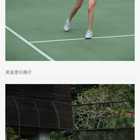
黃嘉雯IG圖片