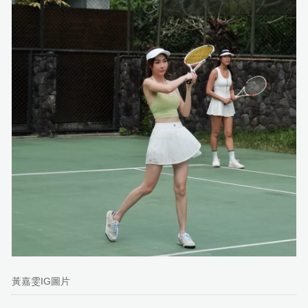
黃嘉雯IG圖片