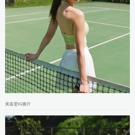
黃嘉雯IG圖片