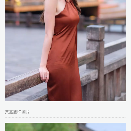
黃嘉雯IG圖片