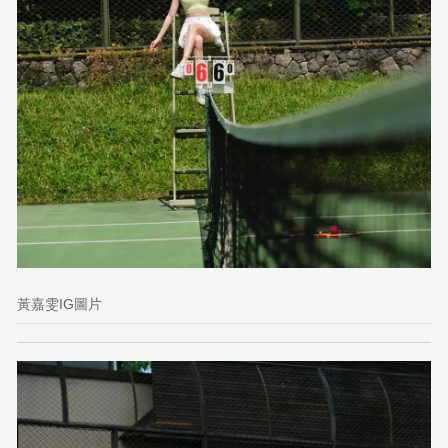
黃嘉雯IG圖片