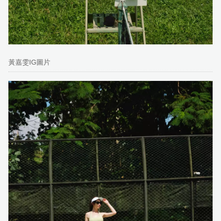
黃嘉雯IG圖片