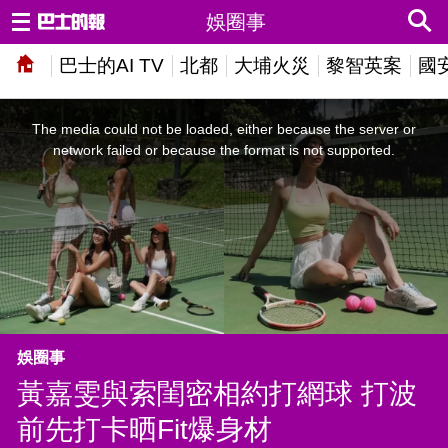
娛圈事
巴士的AI TV
北都
大埔火災
黎智英案
國
This
is
a
The media could not be loaded, either because the server or
modal
window.
network failed or because the format is not supported.
娛圈事
黃嘉雯與索閨密相約打網球 打波
前先打卡晒Fit爆身材