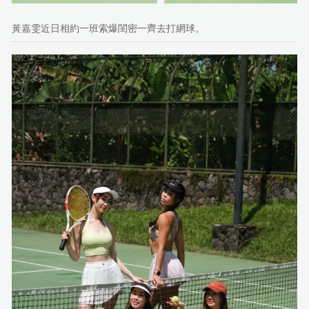
黃嘉雯近日相約一班索爆閨密一齊去打網球。