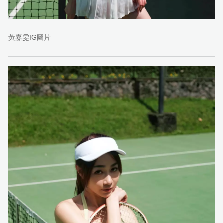
黃嘉雯IG圖片