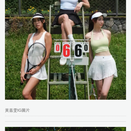
黃嘉雯IG圖片