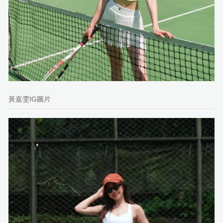
黃嘉雯IG圖片