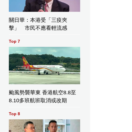
關日華：本港受「三疫夾
擊」 市民不應看輕流感
Top 7
颱風勢襲華東 香港航空8.8至
8.10多班航班取消或改期
Top 8