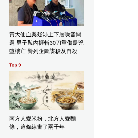
黃大仙血案疑涉上下層噪音問
題 男子𨋢內捱斬30刀重傷疑兇
墮樓亡 警列企圖謀殺及自殺
Top 9
南方人愛米粉，北方人愛麵
條，這條線畫了兩千年