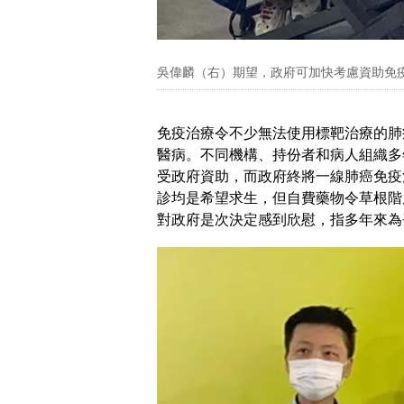
吳偉麟（右）期望，政府可加快考慮資助免
免疫治療令不少無法使用標靶治療的肺
醫病。不同機構、持份者和病人組織多
受政府資助，而政府終將一線肺癌免疫
診均是希望求生，但自費藥物令草根階
對政府是次決定感到欣慰，指多年來為