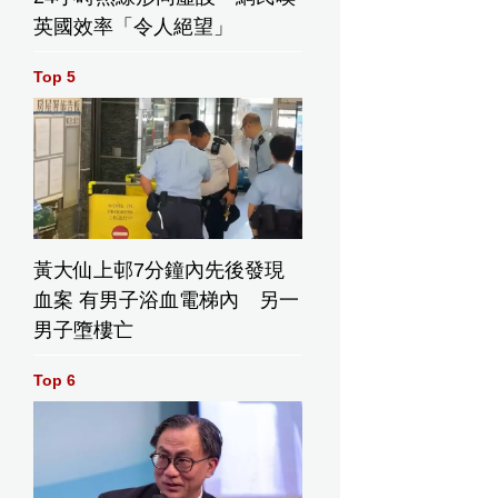
英國效率「令人絕望」
Top 5
黃大仙上邨7分鐘內先後發現
血案 有男子浴血電梯內 另一
男子墮樓亡
Top 6