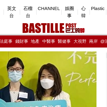
英文
石榴
CHANNEL
娛圈
心
Plastic
台
台
事
韓
法庭事
錢財事
地產
中醫事
醫健事
大視野
兩岸
@