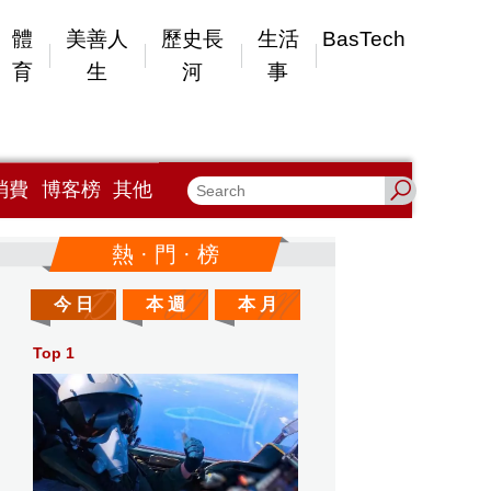
體
美善人
歷史長
生活
BasTech
育
生
河
事
消費
博客榜
其他
熱 · 門 · 榜
今 日
本 週
本 月
Top 1