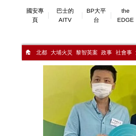
國安專
巴士的
BP大平
the
頁
AITV
台
EDGE
北都
大埔火災
黎智英案
政事
社會事