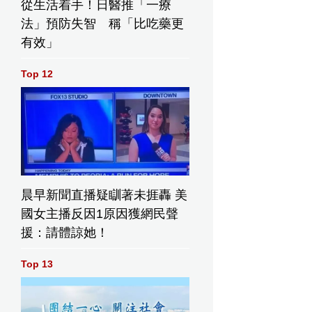
從生活着手！日醫推「一療
法」預防失智 稱「比吃藥更
有效」
Top 12
晨早新聞直播疑瞓著未捱轟 美
國女主播反因1原因獲網民聲
援：請體諒她！
Top 13