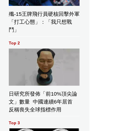
殲-15王牌飛行員硬核回擊外軍
「打工心態」：「我只想戰
鬥」
Top 2
日研究所發佈「前10%頂尖論
文」數量 中國連續6年居首
反稱喪失全球指標作用
Top 3