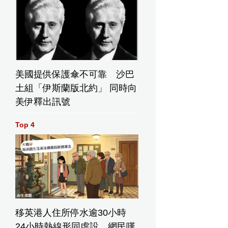
美國提供保護傘不可靠 沙巴
土組「伊斯蘭版北約」 同時向
美伊釋出訊號
Top 4
移英港人住所停水逾30小時
24小時熱線形同虛設 網民嘆