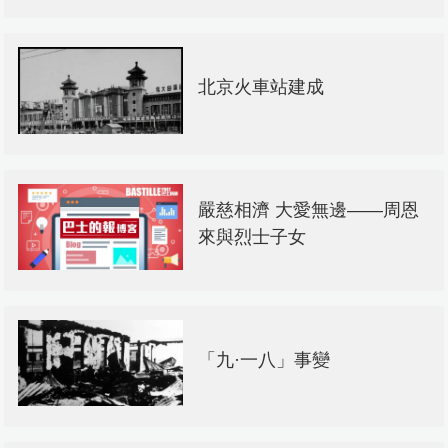
北京火車站建成
嚴慈相濟 大愛無邊——周恩
來與烈士子女
「九·一八」事變