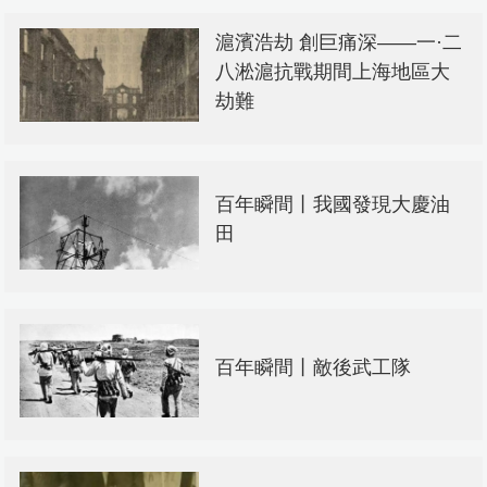
滬濱浩劫 創巨痛深——一·二
八淞滬抗戰期間上海地區大
劫難
百年瞬間丨我國發現大慶油
田
百年瞬間丨敵後武工隊