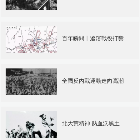
百年瞬間丨遼瀋戰役打響
全國反內戰運動走向高潮
北大荒精神 熱血沃黑土