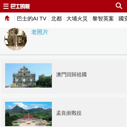
巴士的AI TV
北都
大埔火災
黎智英案
國
老照片
澳門回歸祖國
孟良崮戰役