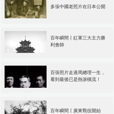
多張中國老照片在日本公開
百年瞬間丨紅軍三大主力勝
利會師
百張照片走過周總理一生，
看到最後已是熱淚橫流！
百年瞬間丨廣東戰役開始