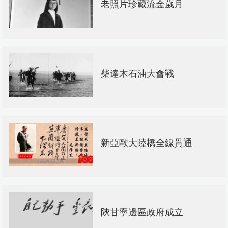
老照片珍藏流金歲月
柴達木石油大會戰
新亞歐大陸橋全線貫通
陝甘寧邊區政府成立