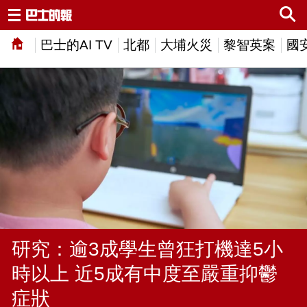
巴士的AI TV
北都
大埔火災
黎智英案
國
研究：逾3成學生曾狂打機達5小
時以上 近5成有中度至嚴重抑鬱
症狀