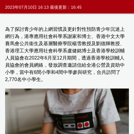
2023年07月10日 16:13 最後更新：16:45
為了探討青少年的上網習慣及更針對性預防青少年沉迷上
網行為，港專應用社會科學系謝家和博士、香港中文大學
賽馬會公共衞生及基層醫療學院楊雪教授及劉德輝教授、
香港理工大學應用社會科學系盧健銘博士及香港學校訓輔
人員協會在2022年6月至12月期間，透過香港學校訓輔人
員協會的會員網絡，發放調查邀請信給全港公營及資助中
小學，當中有6間小學和4間中學參與研究，合共訪問了
2,770名中小學生。