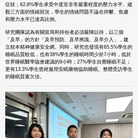
症狀；62.8%學生承受中度至非常嚴重程度的壓力水平。縱
觀三方面的情緒狀況，學生的情緒問題不論在抑鬱、焦慮
和壓力水平已達高比例。
研究團隊認為有關當局和持份者必須嚴陣以待，以三個
「及早」的方針「及早預防、及早辨識、及早介入」，建
立校本精神健康安全網。同時，研究也發現有65.5%學生的
睡眠品質較低，也有38%學生的睡眠時間少於7小時，低於
世界睡眠醫學協會建議的9小時；27%學生自覺睡眠不足；
更有13.3%學生曾經服用安眠藥物協助睡眠。整體受訪學生
的睡眠質素欠佳。