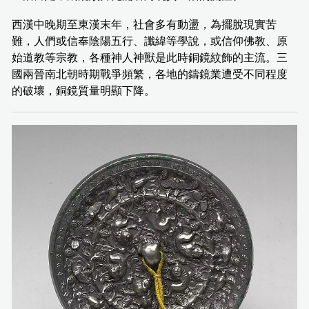
西漢中晚期至東漢末年，社會多有動盪，為擺脫現實苦
難，人們或信奉陰陽五行、讖緯等學說，或信仰佛教、原
始道教等宗教，各種神人神獸是此時銅鏡紋飾的主流。三
國兩晉南北朝時期戰爭頻繁，各地的鑄鏡業遭受不同程度
的破壞，銅鏡質量明顯下降。