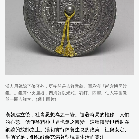
漢人用鏡除了修容外，更多的是吉祥意義。圖為漢「尚方博局紋
鏡」。鏡背中央圓紐，四周飾以規矩、乳釘、四靈、仙人等圖像，
並一圈吉祥文。(網上圖片)
漢朝建立後，社會思想為之一變。隨著時局的推移，人們
的心態、信仰等精神世界也隨之轉變，這種轉變也透射在
銅鏡的紋飾之上。漢初實行休養生息的政策，社會安定、
生活富足，銅鏡紋飾充滿著對現實生活的關注。