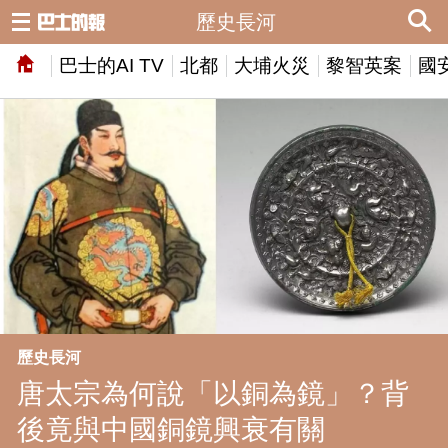
歷史長河
巴士的AI TV
北都
大埔火災
黎智英案
國
歷史長河
唐太宗為何說「以銅為鏡」？背
後竟與中國銅鏡興衰有關