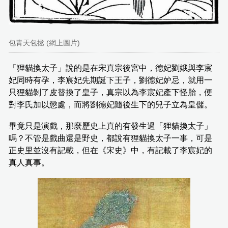
包青天包拯 (網上圖片)
「狸貓換太子」說的是在宋真宗後宮中，德妃劉娥與李宸
妃同時有孕，李宸妃先期誕下王子，劉德妃妒忌，就用一
只狸貓剝了皮替換了皇子，真宗以為李宸妃產下怪胎，便
對李氏加以懲處，而將劉德妃隨後生下的兒子立為皇儲。
畢竟只是演戲，那麼歷史上真的有發生過「狸貓換太子」
嗎？不管是戲曲還是野史，都說有狸貓換太子一事，可是
正史里並沒有記載，但在《宋史》中，有記載了李宸妃的
真人真事。