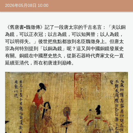
2026年05月08日 10:00
《舊唐書•魏徵傳》記了一段唐太宗的千古名言：「夫以銅
為鏡，可以正衣冠；以古為鏡，可以知興替；以人為鏡，
可以明得失。」後世把焦點都放到名臣魏徵身上。但唐太
宗為何特別提到「以銅為鏡」呢？這又與中國銅鏡發展史
有關。銅鏡在中國歷史悠久，從新石器時代齊家文化一直
延續至清代，而在初唐達到巔峰。