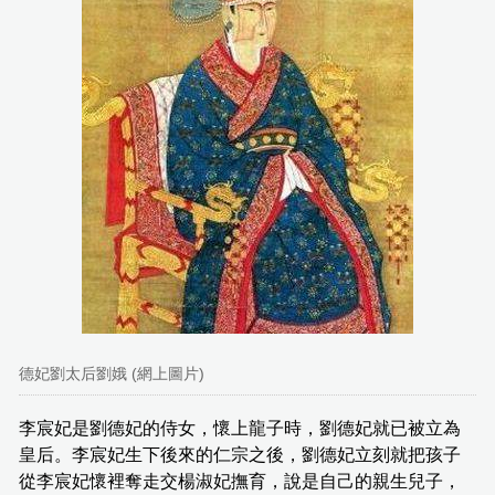
德妃劉太后劉娥 (網上圖片)
李宸妃是劉德妃的侍女，懷上龍子時，劉德妃就已被立為
皇后。李宸妃生下後來的仁宗之後，劉德妃立刻就把孩子
從李宸妃懷裡奪走交楊淑妃撫育，說是自己的親生兒子，