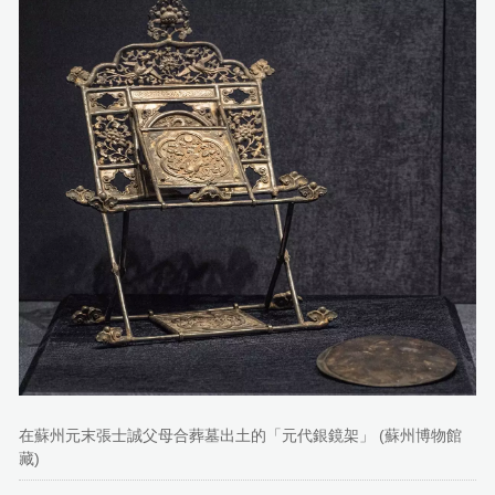
在蘇州元末張士誠父母合葬墓出土的「元代銀鏡架」 (蘇州博物館
藏)