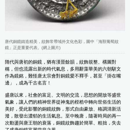
唐代銅鏡鑄造精美，紋飾常帶域外文化色彩，圖中「海獸葡萄紋
鏡」正是重要代表。(網上圖片)
隋代與唐初的銅鏡，猶有漢晉餘韻，紋飾規整、構圖對
稱，但也流露出新的時代氣息，多用辭藻華美的六朝駢文
作為鏡銘，難怪唐太宗會對銅鏡愛不釋手，甚至「掛在嘴
邊」，成為千古名言！
盛唐以來，社會的富足、文明的交流，思想的開放等盛世
氣象，讓人們的精神世界從神鬼的桎梏中轉向世俗生活的
美好，受此影響的銅鏡紋飾，形式自由豪放、格調清新活
潑，散發出濃郁的生活氣息。至中晚唐，隨著時局的再一
次動盪與唐王朝的衰落，銅鏡紋飾趨於簡單、粗拙，失去
了盛唐銅鏡富麗堂皇之風。