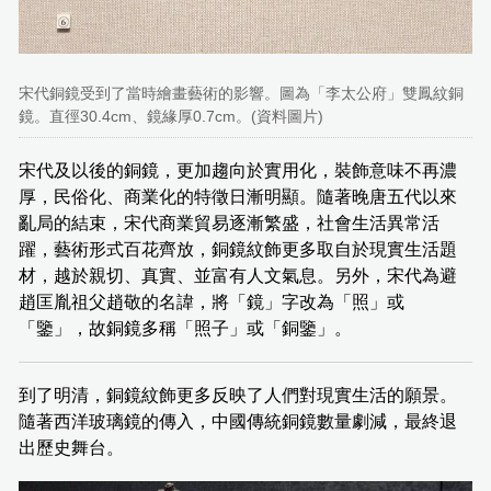
宋代銅鏡受到了當時繪畫藝術的影響。圖為「李太公府」雙鳳紋銅
鏡。直徑30.4cm、鏡緣厚0.7cm。(資料圖片)
宋代及以後的銅鏡，更加趨向於實用化，裝飾意味不再濃
厚，民俗化、商業化的特徵日漸明顯。隨著晚唐五代以來
亂局的結束，宋代商業貿易逐漸繁盛，社會生活異常活
躍，藝術形式百花齊放，銅鏡紋飾更多取自於現實生活題
材，越於親切、真實、並富有人文氣息。另外，宋代為避
趙匡胤祖父趙敬的名諱，將「鏡」字改為「照」或
「鑒」，故銅鏡多稱「照子」或「銅鑒」。
到了明清，銅鏡紋飾更多反映了人們對現實生活的願景。
隨著西洋玻璃鏡的傳入，中國傳統銅鏡數量劇減，最終退
出歷史舞台。