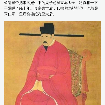
並請皇帝把李宸妃生下的兒子趙禎立為太子，將真相一下
子隱瞞了幾十年。真宗去世后，13歲的趙禎即位，也就是
宋仁宗，皇后劉德妃為皇太后。