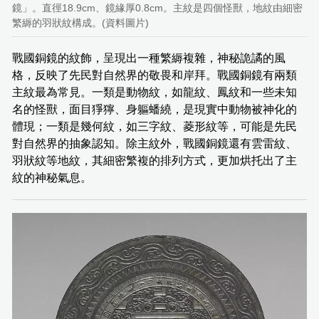
鏡」。直徑18.9cm、鏡緣厚0.8cm。主紋是四個怪獸，地紋由細密
繁縟的羽狀紋構成。(資料圖片)
戰國銅鏡的紋飾，呈現出一種繁縟複雜，神秘詭譎的風
格，反映了先民對自然界的敬畏和岸拜。戰國銅鏡有兩類
主紋最為常見。一類是動物紋，如龍紋、鳳紋和一些未知
名的怪獸，面目猙獰、身軀蟠繞，是現實中動物被神化的
體現；一類是幾何紋，如三字紋、菱形紋等，可能是先民
對自然界的抽象認知。除主紋外，戰國銅鏡還有雲雷紋、
羽狀紋等地紋，其細密繁複的排列方式，更加烘托出了主
紋的神秘氣息。