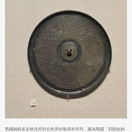
戰國銅鏡多反映先民對自然界的敬畏和岸拜。圖為戰國「四獸紋銅