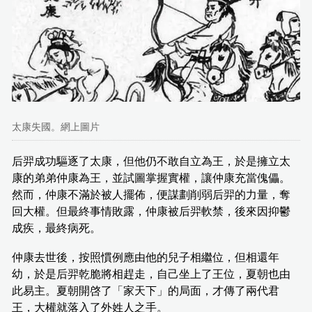
太康失國。網上圖片
后羿成功驅逐了太康，但他仍不敢自立為王，於是擁立太
康的弟弟仲康為王，並試圖掌握實權，讓仲康充當傀儡。
然而，仲康不滿於被人擺佈，便謀劃削弱后羿的力量，奪
回大權。但最終事情敗露，仲康被后羿軟禁，後來因抑鬱
成疾，最終病死。
仲康去世後，按照慣例應由他的兒子相繼位，但相還年
幼，於是后羿乾脆將相趕走，自己坐上了王位，夏朝也由
此易主。夏朝開啓了「家天下」的局面，才傳了兩代君
王，大權就落入了外姓人之手。