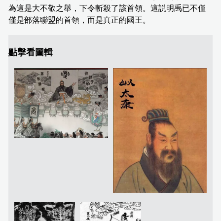
為這是大不敬之舉，下令斬殺了該首領。這説明禹已不僅
僅是部落聯盟的首領，而是真正的國王。
點擊看圖輯