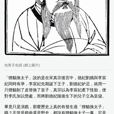
包青天包拯 (網上圖片)
「狸貓換太子」說的是在宋真宗後宮中，德妃劉娥與李宸
妃同時有孕，李宸妃先期誕下王子，劉德妃妒忌，就用一
只狸貓剝了皮替換了皇子，真宗以為李宸妃產下怪胎，便
對李氏加以懲處，而將劉德妃隨後生下的兒子立為皇儲。
畢竟只是演戲，那麼歷史上真的有發生過「狸貓換太子」
嗎？不管是戲曲還是野史，都說有狸貓換太子一事，可是