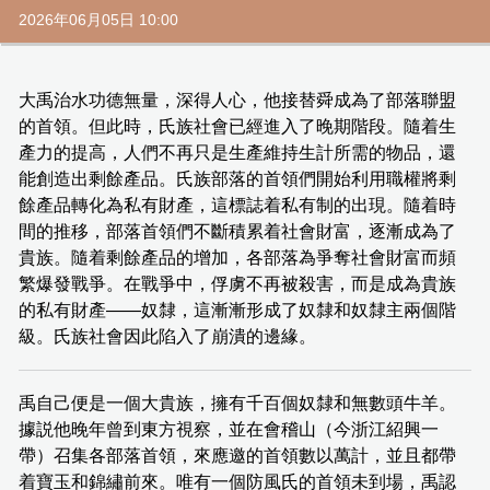
2026年06月05日 10:00
大禹治水功德無量，深得人心，他接替舜成為了部落聯盟
的首領。但此時，氏族社會已經進入了晚期階段。隨着生
產力的提高，人們不再只是生產維持生計所需的物品，還
能創造出剩餘產品。氏族部落的首領們開始利用職權將剩
餘產品轉化為私有財產，這標誌着私有制的出現。隨着時
間的推移，部落首領們不斷積累着社會財富，逐漸成為了
貴族。隨着剩餘產品的增加，各部落為爭奪社會財富而頻
繁爆發戰爭。在戰爭中，俘虜不再被殺害，而是成為貴族
的私有財產——奴隸，這漸漸形成了奴隸和奴隸主兩個階
級。氏族社會因此陷入了崩潰的邊緣。
禹自己便是一個大貴族，擁有千百個奴隸和無數頭牛羊。
據説他晚年曾到東方視察，並在會稽山（今浙江紹興一
帶）召集各部落首領，來應邀的首領數以萬計，並且都帶
着寶玉和錦繡前來。唯有一個防風氏的首領未到場，禹認