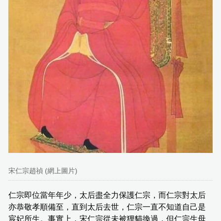
宋仁宗趙禎 (網上圖片)
仁宗即位當年年少，太后盡全力保護仁宗，而仁宗對太后
亦恭敬孝順備至，直到太后去世，仁宗一直不知道自己是
宸妃所生。事實上，宋仁宗從未被狸貓換過，但仁宗生母