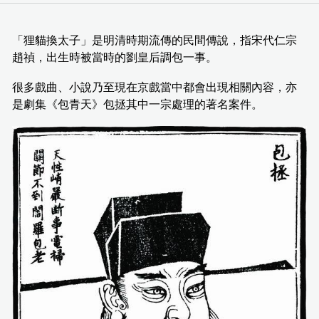
「狸貓換太子」是明清時期流傳的民間傳說，指宋代仁宗
趙禎，出生時被當時的劉皇后調包一事。
很多戲曲、小說乃至現在京戲當中都會出現相關內容，亦
是劇集《包青天》包拯其中一宗處理的著名案件。