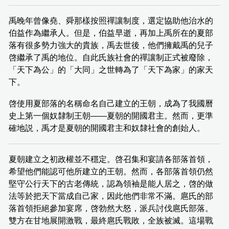
禹晚年曾像堯、舜那樣按照禪讓制度，選定協助他治水的
伯益作為繼承人。但是，伯益早逝，再加上禹所在的夏部
落有很多勢力強大的貴族，禹去世後，他們擁戴禹的兒子
啓繼承了禹的地位。自此氏族社會的禪讓制正式被廢除，
「天下為公」的「大同」之世轉為了「天下為家」的家天
下。
啓使用夏部落的名稱命名自己建立的王朝，成為了我國曆
史上第一個奴隸制王朝——夏朝的開國君主。然而，更準
確地説，禹才是夏朝的開國君主和奴隸社會的創始人。
夏朝建立之初政權並不穩定。啓召集和宴請各部落首領，
希望他們能認可他所建立的王朝。然而，各部落首領仍然
堅守公行天下的古老傳統，認為領袖是能人居之，啓的做
法等於把天下當成自己家，因此他們非常不滿。扈氏的部
落首領拒絕參加宴席，啓勃然大怒，派兵討伐扈氏部落。
雙方在甘地展開激戰，最終扈氏戰敗，全族被滅。這場戰