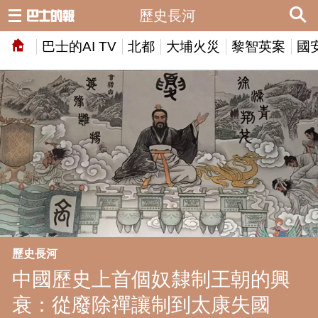
歷史長河
巴士的AI TV
北都
大埔火災
黎智英案
國
歷史長河
中國歷史上首個奴隸制王朝的興
衰：從廢除禪讓制到太康失國