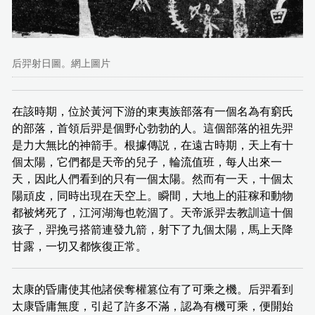
后羿射日圖。網上圖片
在該時期，位於黃河下游的東夷族部落有一個名為有窮氏
的部落，首領后羿是個野心勃勃的人。這個部落的祖先羿
是力大無比的神箭手。根據傳説，在遠古時期，天上有十
個太陽，它們都是天帝的兒子，輪流值班，每人出來一
天，因此人們看到的只有一個太陽。然而有一天，十個太
陽頑皮，同時出現在天空上。瞬間，大地上的莊稼和動物
都被烤死了，江河湖海也乾涸了。天帝派羿去教訓這十個
孩子，羿挽弓搭箭連發九箭，射下了九個太陽，馬上天降
甘露，一切又都恢復正常。
太康的昏庸使其他諸侯奪權篡位有了可乘之機。后羿看到
太康昏庸無度，引起了許多不滿，認為有機可乘，便開始