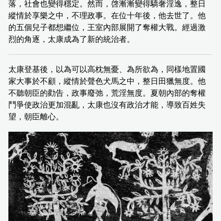
落，社會也變得穩定。然而，啓漸漸變得驕奢淫逸，整日
縱情於享樂之中，不理政事。在位十年後，他去世了。他
的五個兒子都想繼位，王室內部展開了奪權大戰。經過激
烈的角逐，太康成為了新的統治者。
太康登基後，以為可以高枕無憂、為所欲為，同樣地置國
家大事於不顧，縱情於聲色犬馬之中，整日田獵無度。他
不聽朝臣的勸告，政事廢弛，荒淫無度。夏朝內部的奪權
鬥爭使政治更加混亂，太康也沒有政治才能，導致百姓失
望，朝臣離心。