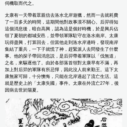
伺機取而代之。
太康有一天帶着眾親信去洛水北岸遊獵，然而一去就耗費
了一百多天的時間，這期間他對政事漠不關心。后羿得知
這個消息後，暗自高興，認為這是個好時機，於是興兵佔
領了夏朝的都城安邑，並帶領軍隊駐守在洛水南岸。太康
玩得盡興，打算回去，但當他走到洛水岸邊時，發現南岸
集結了重兵，一下子就慌了神，趕緊派人去問發生了什麼
事。他的探子帶回消息説，是后羿帶着軍隊以「伐無道」
之名，來驅逐他了。由於各部落首領對太康早有不滿，再
加上對后羿的軍隊有所忌憚，因此沒人前來勤王。這下太
康無家可歸，十分懊悔，只能在北岸過起了流亡生活。這
就是歷史上的「太康失國」事件。太康在外流亡27年，後
因病去世於陽夏。