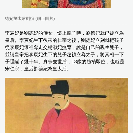
德妃劉太后劉娥 (網上圖片)
李宸妃是劉德妃的侍女，懷上龍子時，劉德妃就已被立為
皇后。李宸妃生下後來的仁宗之後，劉德妃立刻就把孩子
從李宸妃懷裡奪走交楊淑妃撫育，說是自己的親生兒子，
並請皇帝把李宸妃生下的兒子趙禎立為太子，將真相一下
子隱瞞了幾十年。真宗去世后，13歲的趙禎即位，也就是
宋仁宗，皇后劉德妃為皇太后。