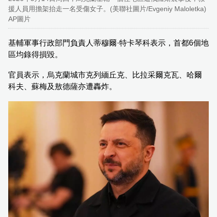
援人員用擔架抬走一名受傷女子。(美聯社圖片/Evgeniy Maloletka)
AP圖片
基輔軍事行政部門負責人蒂穆爾·特卡琴科表示，首都6個地
區均錄得損毀。
官員表示，烏克蘭城市克列緬丘克、比拉采爾克瓦、哈爾
科夫、蘇梅及敖德薩亦遭轟炸。