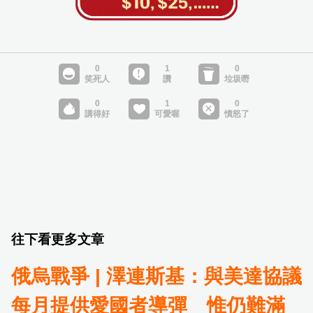
往下看更多文章
俄烏戰爭 | 澤連斯基：與美達協議
每月提供愛國者導彈 惟仍難滿