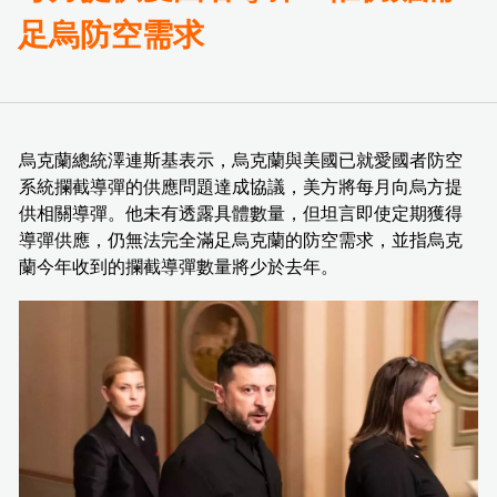
足烏防空需求
烏克蘭總統澤連斯基表示，烏克蘭與美國已就愛國者防空
系統攔截導彈的供應問題達成協議，美方將每月向烏方提
供相關導彈。他未有透露具體數量，但坦言即使定期獲得
導彈供應，仍無法完全滿足烏克蘭的防空需求，並指烏克
蘭今年收到的攔截導彈數量將少於去年。