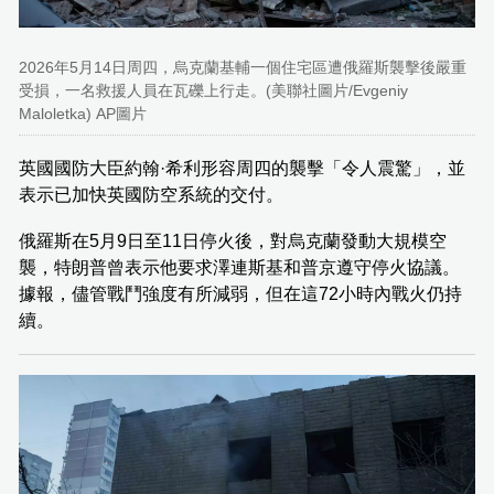
2026年5月14日周四，烏克蘭基輔一個住宅區遭俄羅斯襲擊後嚴重
受損，一名救援人員在瓦礫上行走。(美聯社圖片/Evgeniy
Maloletka) AP圖片
英國國防大臣約翰·希利形容周四的襲擊「令人震驚」，並
表示已加快英國防空系統的交付。
俄羅斯在5月9日至11日停火後，對烏克蘭發動大規模空
襲，特朗普曾表示他要求澤連斯基和普京遵守停火協議。
據報，儘管戰鬥強度有所減弱，但在這72小時內戰火仍持
續。