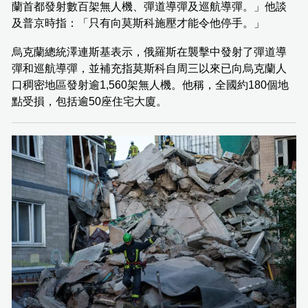
蘭首都發射數百架無人機、彈道導彈及巡航導彈。」他談
及普京時指：「只有向莫斯科施壓才能令他停手。」
烏克蘭總統澤連斯基表示，俄羅斯在襲擊中發射了彈道導
彈和巡航導彈，並補充指莫斯科自周三以來已向烏克蘭人
口稠密地區發射逾1,560架無人機。他稱，全國約180個地
點受損，包括逾50座住宅大廈。