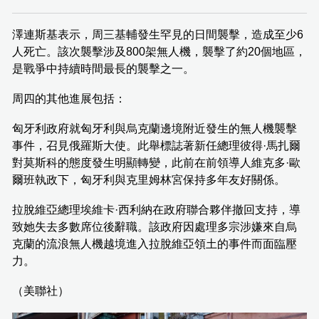
澤連斯基表示，周三基輔發生罕見的日間襲擊，造成至少6
人死亡。該次襲擊涉及800架無人機，襲擊了約20個地區，
是戰爭中持續時間最長的襲擊之一。
周四的其他進展包括：
匈牙利政府就匈牙利與烏克蘭邊境附近發生的無人機襲擊
事件，召見俄羅斯大使。此舉標誌著新任總理彼得·馬扎爾
對莫斯科的態度發生明顯轉變，此前在前領導人維克多·歐
爾班執政下，匈牙利與克里姆林宮保持多年友好關係。
拉脫維亞總理埃維卡·西利納在政府聯合夥伴撤回支持，導
致她失去多數席位後辭職。該政府因處理多宗涉嫌來自烏
克蘭的流浪無人機越境進入拉脫維亞領土的事件而面臨壓
力。
（美聯社）