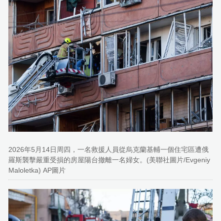
2026年5月14日周四，一名救援人員從烏克蘭基輔一個住宅區遭俄
羅斯襲擊嚴重受損的房屋陽台撤離一名婦女。(美聯社圖片/Evgeniy
Maloletka) AP圖片