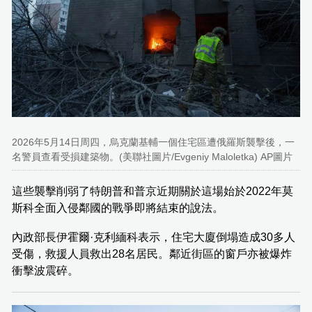
2026年5月14日周四，烏克蘭基輔一個住宅區遭俄羅斯襲擊後，一
名警員查看受損建築物。(美聯社圖片/Evgeniy Maloletka) AP圖片
這些襲擊削弱了特朗普和普京近期關於這場始於2022年莫
斯科全面入侵鄰國的戰爭即將結束的說法。
內政部長伊霍爾·克利緬科表示，住宅大廈倒塌造成30多人
受傷，救援人員救出28名居民。鄰近街區的窗戶亦被爆炸
衝擊波震碎。