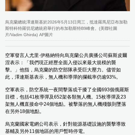
烏克蘭總統澤連斯基於2026年5月13日周三，抵達羅馬尼亞布加勒
斯特科特羅切尼總統府舉行的布加勒斯特B9峰會。(美聯社圖
片/Vadim Ghirda) AP圖片
空軍發言人尤里·伊格納特向烏克蘭公共廣播公司蘇斯皮爾
涅表示：「我們現正經歷全面入侵以來最大規模的襲
擊。」他指，烏克蘭的防空部隊承受巨大壓力。儘管如
此，澤連斯基表示，無人機和導彈的攔截率仍逾93%。
空軍表示，防空系統一夜間擊落或干擾了全國693個俄羅斯
目標，包括41枚導彈及652架各類無人機。15枚導彈及23
架無人機直接命中24個地點。被擊落的無人機殘骸則墜落
在另外18個地點。
烏克蘭國家電網公司表示，針對能源基礎設施的襲擊導致
基輔及另外11個地區的用戶暫時停電。