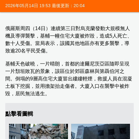
2026年05月14日 19:53 最後更新：20:04
俄羅斯周四（14日）連續第三日對烏克蘭發動大規模無人
機及導彈襲擊，基輔一幢住宅大廈被炸毀，造成5人死亡、
數十人受傷。當局表示，該國其他地區亦有更多襲擊，導
致逾20名平民受傷。
基輔天色破曉，一片晴朗，首都的達爾尼茨亞區隨即呈現
一片頹垣敗瓦的景象，該區位於郊區森林與第聶伯河之
間。倒塌的9層高住宅大廈冒出縷縷輕煙，救援人員在混凝
土板下挖掘，並用擔架抬走傷者。大廈入口在襲擊中被炸
毀，居民無法逃生。
點擊看圖輯