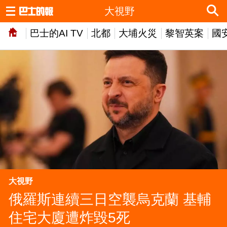
大視野
巴士的AI TV
北都
大埔火災
黎智英案
國
大視野
俄羅斯連續三日空襲烏克蘭 基輔
住宅大廈遭炸毀5死