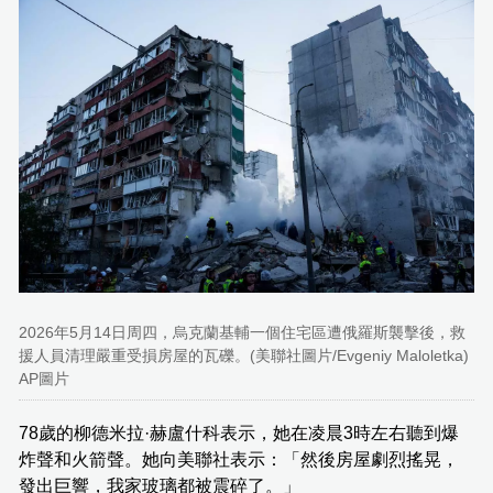
2026年5月14日周四，烏克蘭基輔一個住宅區遭俄羅斯襲擊後，救
援人員清理嚴重受損房屋的瓦礫。(美聯社圖片/Evgeniy Maloletka)
AP圖片
78歲的柳德米拉·赫盧什科表示，她在凌晨3時左右聽到爆
炸聲和火箭聲。她向美聯社表示：「然後房屋劇烈搖晃，
發出巨響，我家玻璃都被震碎了。」