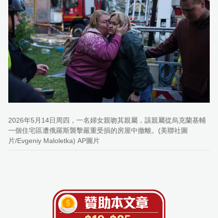
2026年5月14日周四，一名婦女親吻其親屬，該親屬從烏克蘭基輔
一個住宅區遭俄羅斯襲擊嚴重受損的房屋中撤離。(美聯社圖
片/Evgeniy Maloletka) AP圖片