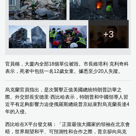
+3
官員稱，大廈內全部18個單位被毀。市長維塔利·克利奇科
表示，死者中包括一名12歲女童。據悉至少20人失蹤。
烏克蘭官員指出，是次襲擊正值美國總統特朗普訪華之
際。外交部長安德里·西比哈表示，特朗普和中國領導人習
近平有足夠影響力迫使俄羅斯總統普京結束對烏克蘭長達4
年的入侵。
西比哈在X平台發文稱：「正當最強大國家的領袖在北京會
晤，世界期望和平、可預測性和合作之際，普京卻向烏克