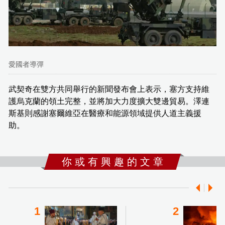
愛國者導彈
武契奇在雙方共同舉行的新聞發布會上表示，塞方支持維
護烏克蘭的領土完整，並將加大力度擴大雙邊貿易。澤連
斯基則感謝塞爾維亞在醫療和能源領域提供人道主義援
助。
你 或 有 興 趣 的 文 章