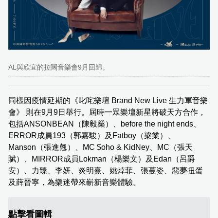
AL與欣宜的拉闊音樂會9月回歸。
同樣因疫情延期的《叱咤樂壇 Brand New Live 生力軍音樂
會》 則在9月9日舉行。屆時一眾樂壇新星將破天方合作，
包括ANSONBEAN（陳毅燊）、before the night ends、
ERROR成員193（郭嘉駿）及Fatboy（梁業）、
Manson（張進翹）、MC $oho & KidNey、MC（張天
賦）、MIRROR成員Lokman（楊樂文）及Edan（呂爵
安）、力臻、李妍、炎明熹、姚焯菲、張蔓姿、惡夢扭蛋
及薛晉寧，為樂迷帶來嶄新音樂體驗。
點擊看圖輯