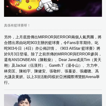
真係有籃球賽呀！
另外，上月底曾傳出MIRROR與ERROR兩個人氣男團，將
合體出席由叱咤903主辦的籃球賽，令Fans非常期待。叱
咤903今日（4日）亦公佈詳情，《903 AllStar 籃球賽》將
於9月3日登場。除了之前所傳的MIRROR與ERROR參與，
還有ANSONBEAN（陳毅燊）、Dear Jane成員Tim（黃天
翱）及Jackal（伍漢邦）、Gareth.T（湯令山）、方力申、
林奕匡、陳柏宇、陳健安、張敬軒、張蔓姿、張繼聰、馮
允謙及黄妍。以上3項活動同樣於亞洲國際博覽館Arena舉
行。