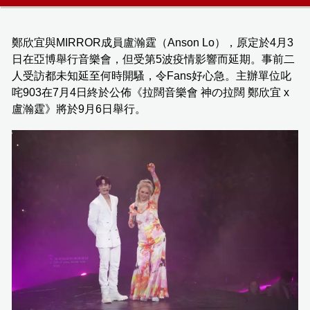
鄭欣宜與MIRROR成員盧瀚霆（Anson Lo），原定於4月3
日在亞博舉行音樂會，但受第5波疫情影響而延期。事前二
人受訪都未知延至何時開騷，令Fans好心急。主辦單位叱
咤903在7月4日終於公佈《拉闊音樂會 神の拉闊 鄭欣宜 x
盧瀚霆》將於9月6日舉行。