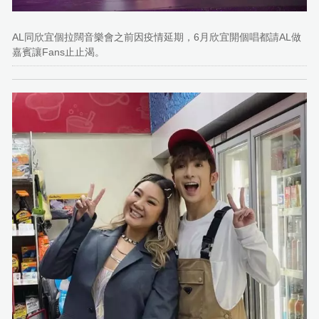
AL同欣宜個拉闊音樂會之前因疫情延期，6月欣宜開個唱都請AL做
嘉賓讓Fans止止渴。