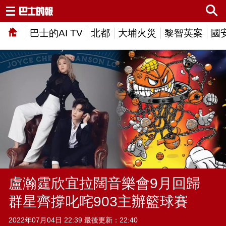
巴士的AI TV
北都
大埔火災
黎智英案
國
盧瀚霆欣宜拉闊音樂會9月回歸
群星齊撐叱咤903主辦籃球賽
2022年07月04日 22:39 最後更新：22:40