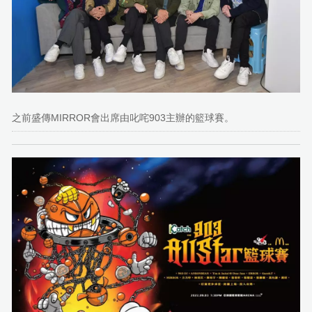
之前盛傳MIRROR會出席由叱咤903主辦的籃球賽。