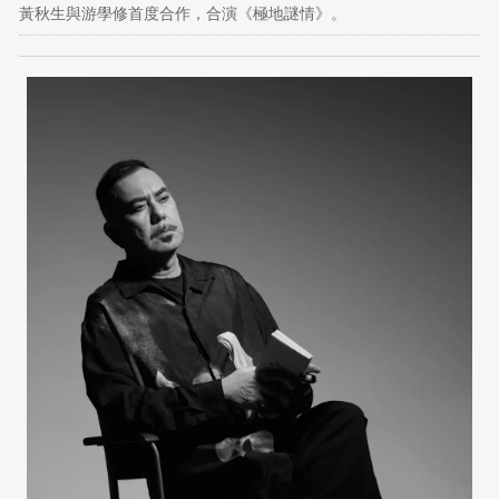
黃秋生與游學修首度合作，合演《極地謎情》。