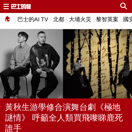
巴士的AI TV
北都
大埔火災
黎智英案
國
黃秋生游學修合演舞台劇《極地
謎情》 呼籲全人類買飛嚟睇鹿死
誰手