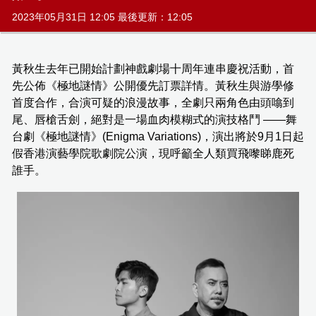
2023年05月31日 12:05 最後更新：12:05
黃秋生去年已開始計劃神戲劇場十周年連串慶祝活動，首
先公佈《極地謎情》公開優先訂票詳情。黃秋生與游學修
首度合作，合演可疑的浪漫故事，全劇只兩角色由頭噏到
尾、唇槍舌劍，絕對是一場血肉模糊式的演技格鬥 ——舞
台劇《極地謎情》(Enigma Variations)，演出將於9月1日起
假香港演藝學院歌劇院公演，現呼籲全人類買飛嚟睇鹿死
誰手。