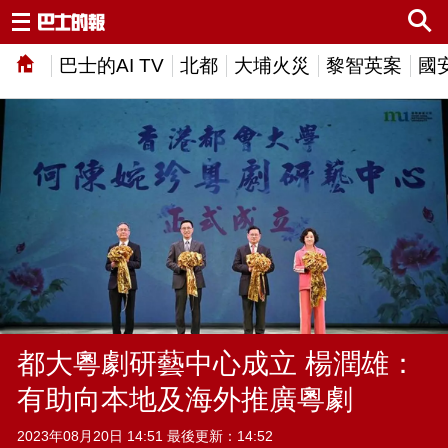
巴士的AI TV
北都
大埔火災
黎智英案
國
都大粵劇研藝中心成立 楊潤雄：
有助向本地及海外推廣粵劇
2023年08月20日 14:51 最後更新：14:52