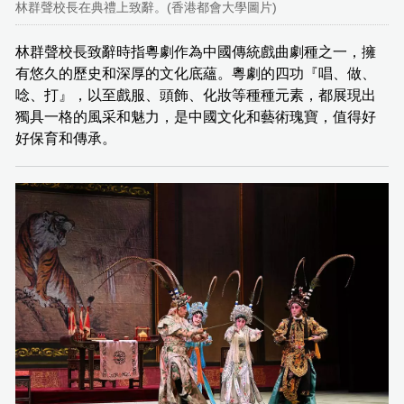
林群聲校長在典禮上致辭。(香港都會大學圖片)
林群聲校長致辭時指粵劇作為中國傳統戲曲劇種之一，擁
有悠久的歷史和深厚的文化底蘊。粵劇的四功『唱、做、
唸、打』，以至戲服、頭飾、化妝等種種元素，都展現出
獨具一格的風采和魅力，是中國文化和藝術瑰寶，值得好
好保育和傳承。