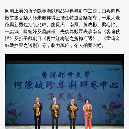
同場上演的折子戲專場以精品經典粵劇作主題，由粵劇界
殿堂級音樂大師朱慶祥博士擔任特邀音樂領導，一眾大老
倌與新秀包括阮兆輝、龍貫天、南鳳、黃成彬、梁心怡、
一點鴻、陳紀婷及蕭詠儀，先後為觀眾表演南音《客途秋
恨》及折子戲劇目《再世紅梅記之折梅巧遇》、《雷鳴金
鼓戰笳聲之送別》等，劇力萬鈞，令人拍案叫絕。