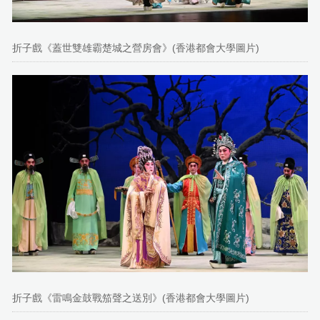
折子戲《蓋世雙雄霸楚城之營房會》(香港都會大學圖片)
折子戲《雷鳴金鼓戰笳聲之送別》(香港都會大學圖片)