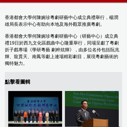
香港都會大學何陳婉珍粵劇研藝中心成立典禮舉行，楊潤
雄局長表示中心有助向本地及海外觀眾推廣粵劇。
香港都會大學何陳婉珍粵劇研藝中心（研藝中心）成立典
禮19日於西九文化區戲曲中心隆重舉行，同場呈獻了粵劇
折子戲專場《學研粵藝 劇粹炫輝》，由多位名伶包括阮兆
輝、龍貫天、南鳳等獻上連場精彩劇目，展現粵劇藝術的
獨特魅力。
點擊看圖輯