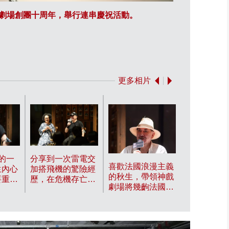
戲劇場創團十周年，舉行連串慶祝活動。
因為Herm
年後成功入讀
更多相片
秋生認為法
的特色是，
入愛情、生
學。
n的一
分享到一次雷電交
喜歡法國浪漫主義
生內心
加搭飛機的驚險經
的秋生，帶領神戲
要重返
歷，在危機存亡之
劇場將幾齣法國當
種子，
際，他扣好衫鈕，
代戲劇《狂揪夫
後成功
戴上牛仔帽，坐得
妻》、《ART呃》
藝學
四正，希望可以有
及《極地謎情》搬
傑出學
尊嚴地面對死亡。
到香港舞台，翻譯