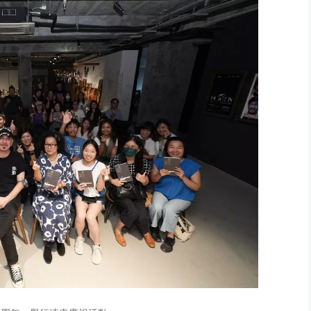
業
成廣東話版本給香
港觀眾欣賞。