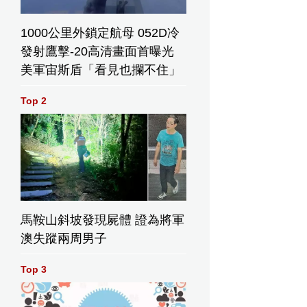
1000公里外鎖定航母 052D冷
發射鷹擊-20高清畫面首曝光
美軍宙斯盾「看見也攔不住」
Top 2
馬鞍山斜坡發現屍體 證為將軍
澳失蹤兩周男子
Top 3