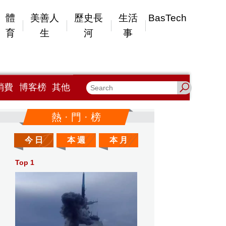
體
美善人
歷史長
生活
BasTech
育
生
河
事
消費
博客榜
其他
熱 · 門 · 榜
今 日
本 週
本 月
Top 1