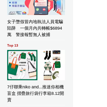
女子墮假冒內地執法人員電騙
陷阱 一個月內共轉帳$6894
萬 警接報暫無人被捕
Top 13
7仔聯乘niko and...推迷你相機
盲盒 摺疊旅行袋行李箱8.12開
賣