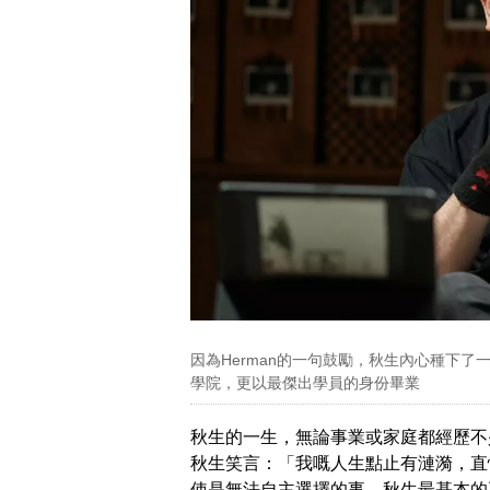
因為Herman的一句鼓勵，秋生內心種下
學院，更以最傑出學員的身份畢業
秋生的一生，無論事業或家庭都經歷不
秋生笑言：「我嘅人生點止有漣漪，直
使是無法自主選擇的事，秋生最基本的