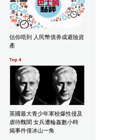
估你唔到 人民幣債券成避險資
產
Top 4
英國最大青少年軍校爆性侵及
虐待醜聞 女兵遭輪姦數小時
揭事件僅冰山一角