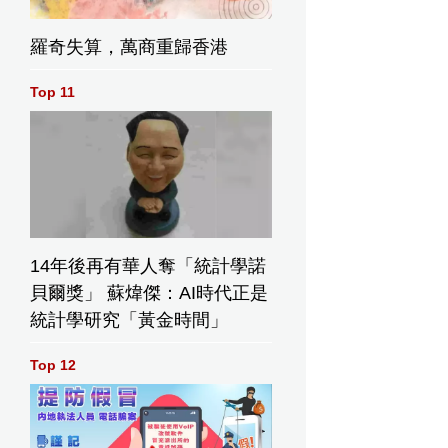
羅奇失算，萬商重歸香港
Top 11
14年後再有華人奪「統計學諾
貝爾獎」 蘇煒傑：AI時代正是
統計學研究「黃金時間」
Top 12