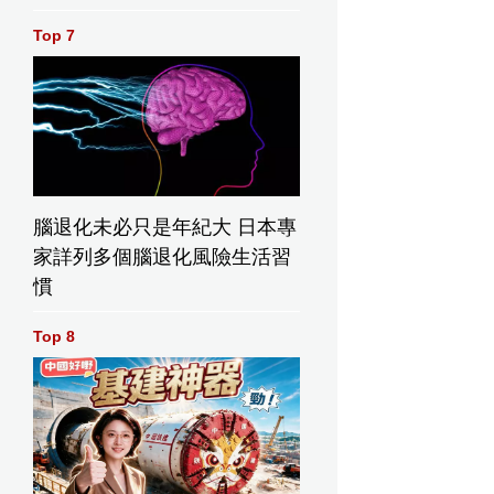
小報記者 (游學修)
Top 7
玩弄於股掌，掀出
一個又一個驚人秘
密，帶出三段謎
情。
腦退化未必只是年紀大 日本專
家詳列多個腦退化風險生活習
慣
Top 8