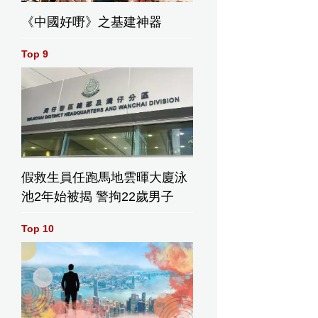
《中國好嘢》之基建神器
Top 9
假救生員任跑馬地雲暉大廈泳
池2年始被揭 警拘22歲男子
Top 10