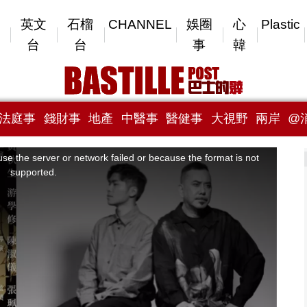
英文
石榴
CHANNEL
娛圈
心
Plastic
台
台
事
韓
法庭事
錢財事
地產
中醫事
醫健事
大視野
兩岸
@
se the server or network failed or because the format is not
supported.