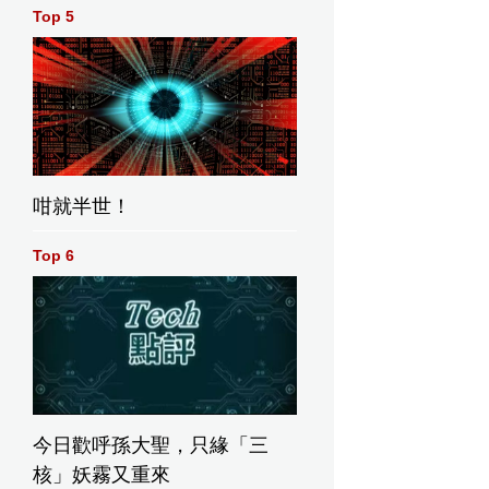
Top 5
an的一句鼓勵，秋生內心種下了一定要重返校園讀書的種子，最終
香港演藝學院，更以最傑出學員的身份畢業
咁就半世！
國戲劇
新劇《極
Top 6
戲中融
像洋蔥一
死等哲
的劇情，
真假、生
的哲學。
舞台劇《極地謎
故事講述隱居多年
11年再演
情》(Enigma
的諾貝爾文學獎得
本，他表
Variations)，將於
主 (黃秋生飾) 突然
了，所以
9月1日起假香港演
發表新作、舉世矚
談及的生
藝學院歌劇院公演
目。他一反常態，
今日歡呼孫大聖，只緣「三
刻的理解
首次寫愛情，破例
核」妖霧又重來
接受訪問；讓一個