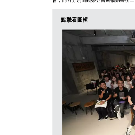
會，內容分別圍繞榮登書局暢銷書榜三
點擊看圖輯