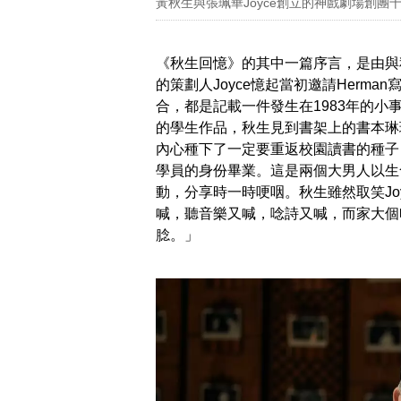
黃秋生與張珮華Joyce創立的神戲劇場創團
《秋生回憶》的其中一篇序言，是由與秋
的策劃人Joyce憶起當初邀請Herm
合，都是記載一件發生在1983年的小
的學生作品，秋生見到書架上的書本琳瑯
內心種下了一定要重返校園讀書的種子
學員的身份畢業。這是兩個大男人以生命
動，分享時一時哽咽。秋生雖然取笑Jo
喊，聽音樂又喊，唸詩又喊，而家大個
腍。」