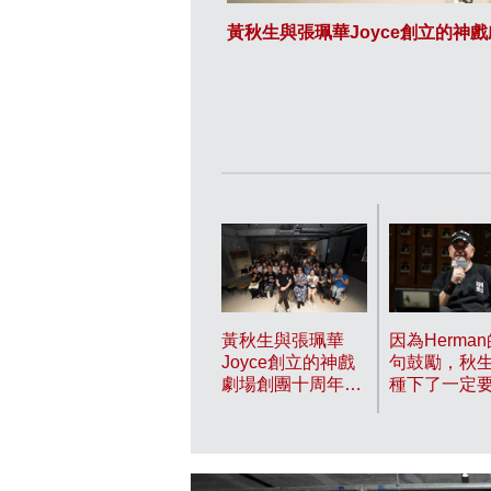
黃秋生與張珮華Joyce創立的神
黃秋生與張珮華
因為Herma
Joyce創立的神戲
句鼓勵，秋
劇場創團十周年，
種下了一定
舉行連串慶祝活
校園讀書的
動。
最終在兩年
入讀香港演
院，更以最