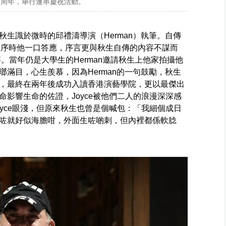
十周年，舉行連串慶祝活動。
生識於微時的邱禮濤導演（Herman）執筆。自傳
an寫序時他一口答應，序言更與秋生自傳的內容不謀而
事。當年仍是大學生的Herman邀請秋生上他家拍攝他
滿目，心生羨慕，因為Herman的一句鼓勵，秋生
，最終在兩年後成功入讀香港演藝學院，更以最傑出
影響生命的佐證，Joyce被他們二人的浪漫深深感
yce眼淺，但原來秋生也曾是個喊包：「我細個成日
咗就好似海膽咁，外面生咗啲刺，但內裡都係軟腍