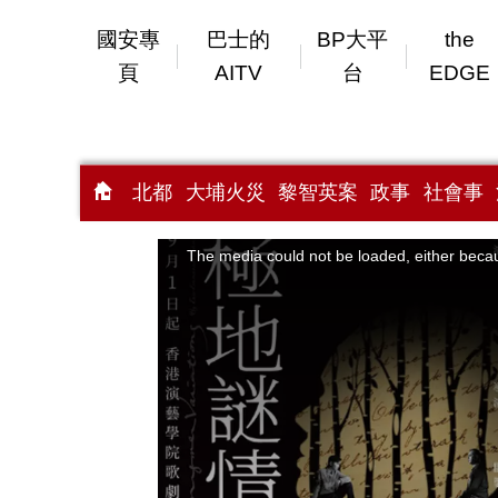
國安專
巴士的
BP大平
the
頁
AITV
台
EDGE
北都
大埔火災
黎智英案
政事
社會事
This
is
a
The media could not be loaded, either becau
modal
window.