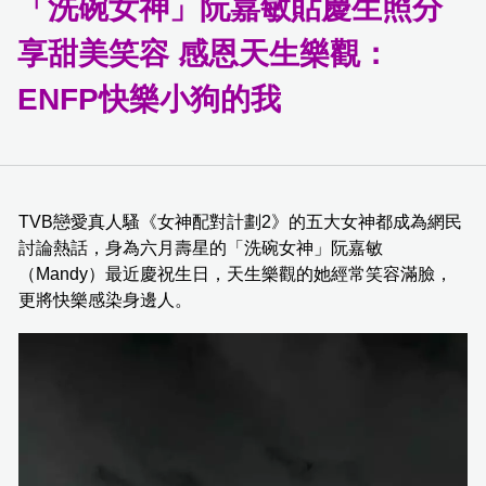
「洗碗女神」阮嘉敏貼慶生照分
享甜美笑容 感恩天生樂觀：
ENFP快樂小狗的我
TVB戀愛真人騷《女神配對計劃2》的五大女神都成為網民
討論熱話，身為六月壽星的「洗碗女神」阮嘉敏
（Mandy）最近慶祝生日，天生樂觀的她經常笑容滿臉，
更將快樂感染身邊人。