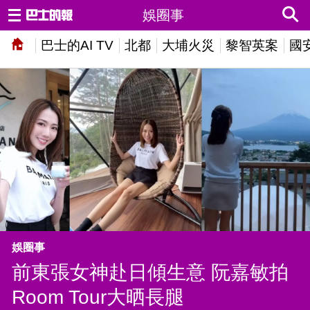
娛圈事
巴士的AI TV
北都
大埔火災
黎智英案
國
娛圈事
前東張女神赴日傾生意 阮嘉敏拍
Room Tour大晒長腿