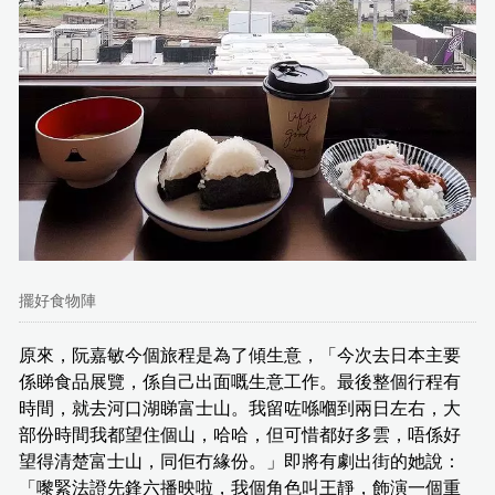
擺好食物陣
原來，阮嘉敏今個旅程是為了傾生意，「今次去日本主要
係睇食品展覽，係自己出面嘅生意工作。最後整個行程有
時間，就去河口湖睇富士山。我留咗喺嗰到兩日左右，大
部份時間我都望住個山，哈哈，但可惜都好多雲，唔係好
望得清楚富士山，同佢冇緣份。」即將有劇出街的她說：
「嚟緊法證先鋒六播映啦，我個角色叫王靜，飾演一個重