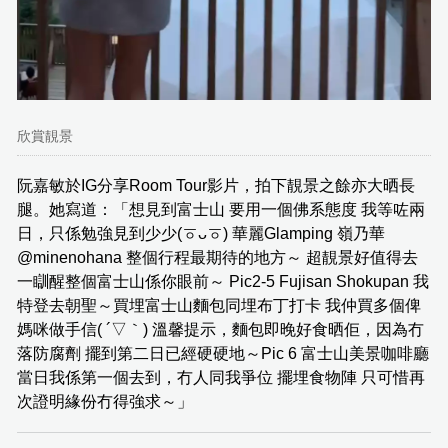
欣賞靚景
阮嘉敏於IG分享Room Tour影片，拍下靚景之餘亦大晒長
腿。她寫道：「想見到富士山 要用一個佛系態度 我等咗兩
日，只係勉強見到少少(ㆆᴗㆆ) 華麗Glamping 嶺乃華
@minenohana 整個行程最期待的地方～ 超靚景好值得去
一瞓醒整個富士山係你眼前～ Pic2-5 Fujisan Shokupan 我
特登去朝聖～買埋富士山麵包同埋布丁打卡 我仲買多個俾
媽咪做手信( ´▽｀) 溫馨提示，麵包即晚好食晒佢，因為冇
落防腐劑 擺到第二日已經硬硬地～Pic 6 富士山美景咖啡廳
當日我係第一個去到，冇人同我爭位 擺埋食物陣 只可惜再
次證明緣份冇得強求～」