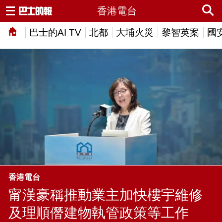
香港電台
巴士的AI TV
北都
大埔火災
黎智英案
國
香港電台
甯漢豪稱推動業主加快樓宇維修
及理順僭建物執管政策等工作