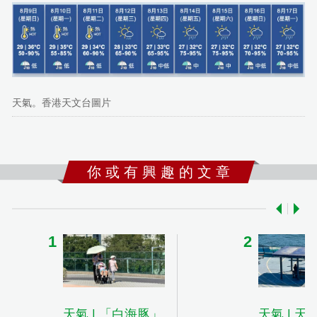
天氣。香港天文台圖片
你 或 有 興 趣 的 文 章
天氣 | 「白海豚」
天氣 | 