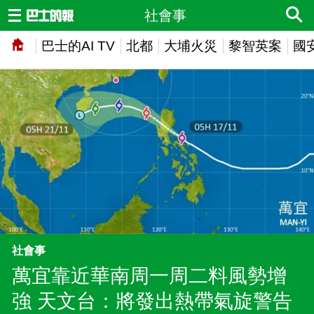
社會事
巴士的AI TV
北都
大埔火災
黎智英案
國
社會事
萬宜靠近華南周一周二料風勢增
強 天文台：將發出熱帶氣旋警告