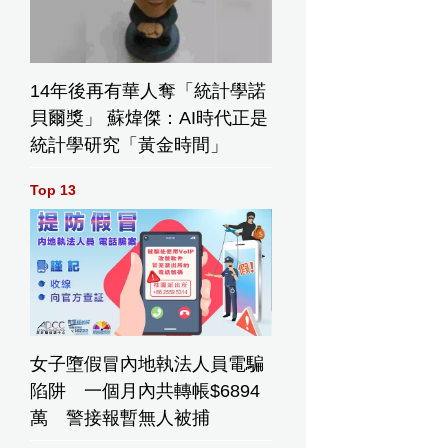
14年後再有華人奪「統計學諾
貝爾獎」 蘇煒傑：AI時代正是
統計學研究「黃金時間」
Top 13
女子墮假冒內地執法人員電騙
陷阱 一個月內共轉帳$6894
萬 警接報暫無人被捕