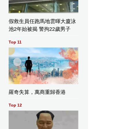
假救生員任跑馬地雲暉大廈泳
池2年始被揭 警拘22歲男子
Top 11
羅奇失算，萬商重歸香港
Top 12