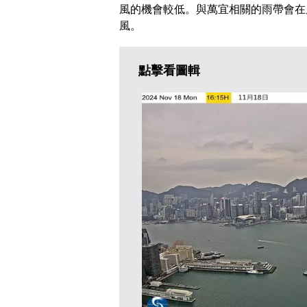
風的機會較低。與萬宜相關的雨帶會在
風。
點擊看圖輯