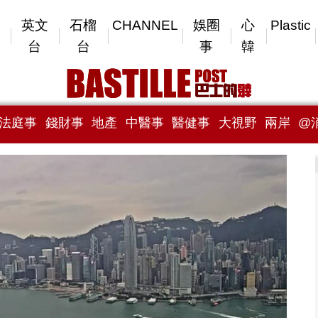
英文
石榴
CHANNEL
娛圈
心
Plastic
台
台
事
韓
法庭事
錢財事
地產
中醫事
醫健事
大視野
兩岸
@