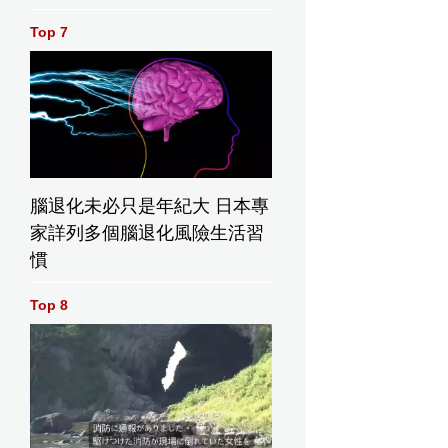
Top 7
片
腦退化未必只是年紀大 日本專
家詳列多個腦退化風險生活習
慣
Top 8