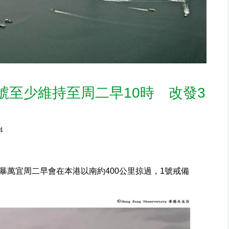
號至少維持至周二早10時 改發3
4
暴萬宜周二早會在本港以南約400公里掠過，1號戒備