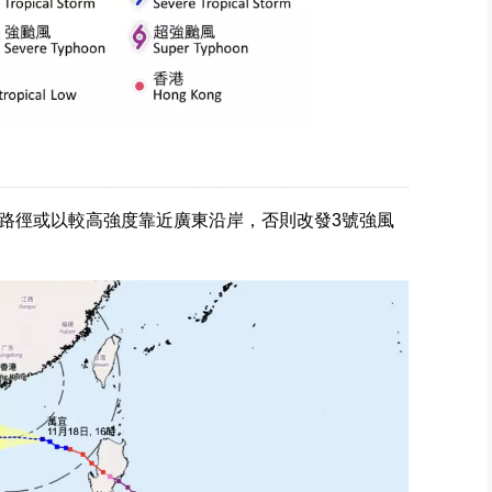
路徑或以較高強度靠近廣東沿岸，否則改發3號強風