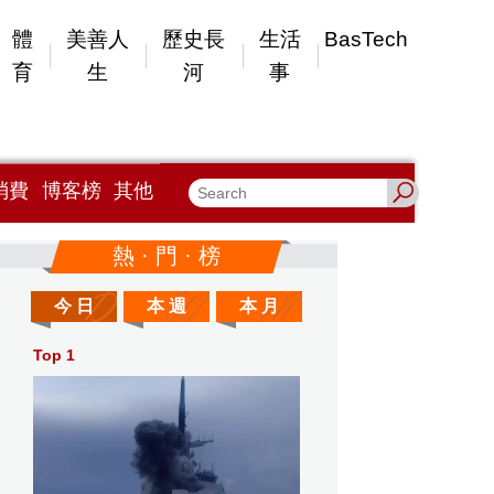
體
美善人
歷史長
生活
BasTech
育
生
河
事
消費
博客榜
其他
熱 · 門 · 榜
今 日
本 週
本 月
Top 1