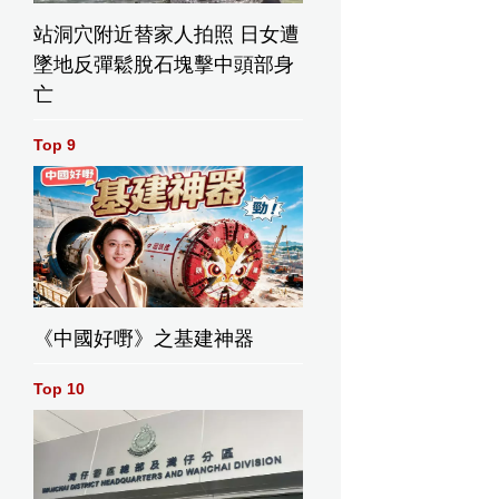
站洞穴附近替家人拍照 日女遭
墜地反彈鬆脫石塊擊中頭部身
亡
Top 9
《中國好嘢》之基建神器
Top 10