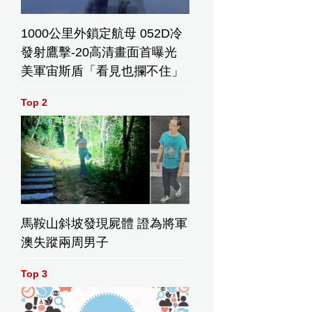
1000公里外鎖定航母 052D冷
發射鷹擊-20高清畫面首曝光
美軍宙斯盾「看見也攔不住」
Top 2
馬鞍山斜坡發現屍體 證為將軍
澳失蹤兩周男子
Top 3