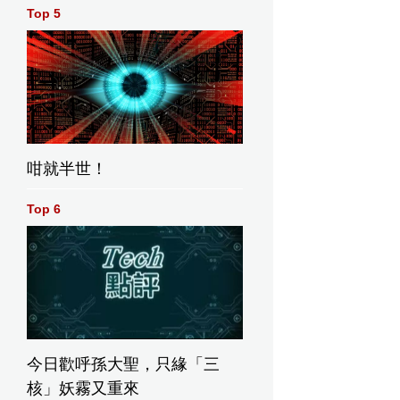
Top 5
咁就半世！
Top 6
今日歡呼孫大聖，只緣「三
核」妖霧又重來