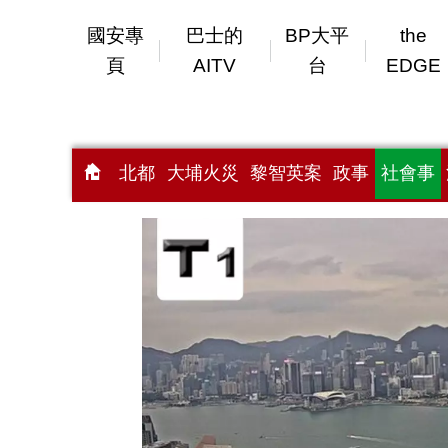
國安專
巴士的
BP大平
the
頁
AITV
台
EDGE
北都
大埔火災
黎智英案
政事
社會事