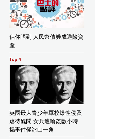
估你唔到 人民幣債券成避險資
產
Top 4
英國最大青少年軍校爆性侵及
虐待醜聞 女兵遭輪姦數小時
揭事件僅冰山一角