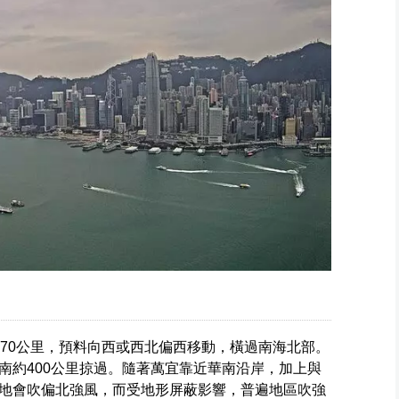
470公里，預料向西或西北偏西移動，橫過南海北部。
南約400公里掠過。隨著萬宜靠近華南沿岸，加上與
地會吹偏北強風，而受地形屏蔽影響，普遍地區吹強