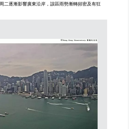
周二逐漸影響廣東沿岸，該區雨勢漸轉頻密及有狂