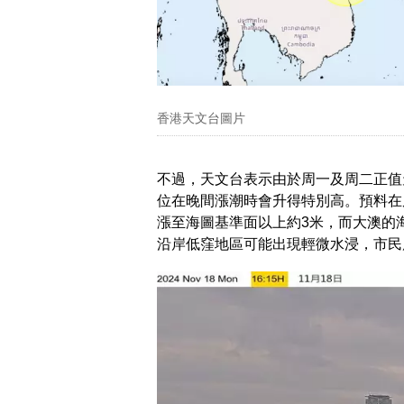
香港天文台圖片
不過，天文台表示由於周一及周二正值
位在晚間漲潮時會升得特別高。預料在
漲至海圖基準面以上約3米，而大澳的海
沿岸低窪地區可能出現輕微水浸，市民