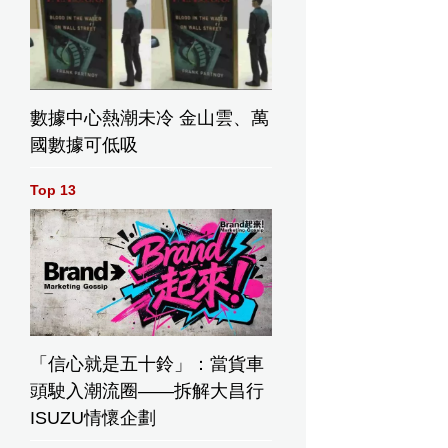
數據中心熱潮未冷 金山雲、萬
國數據可低吸
Top 13
「信心就是五十鈴」：當貨車
頭駛入潮流圈——拆解大昌行
ISUZU情懷企劃