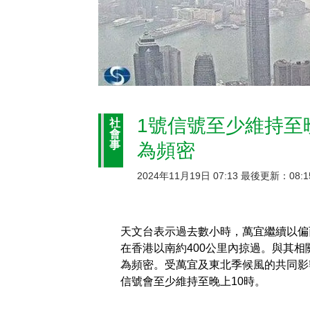
1號信號至少維持至
社
會
事
為頻密
2024年11月19日 07:13 最後更新：08:1
天文台表示過去數小時，萬宜繼續以偏
在香港以南約400公里內掠過。與其
為頻密。受萬宜及東北季候風的共同影
信號會至少維持至晚上10時。