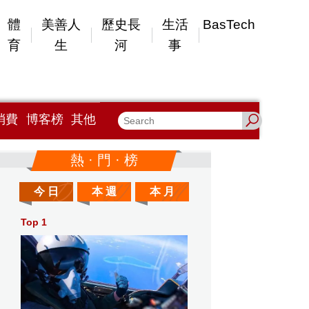
體
美善人
歷史長
生活
BasTech
育
生
河
事
消費
博客榜
其他
熱 · 門 · 榜
今 日
本 週
本 月
Top 1