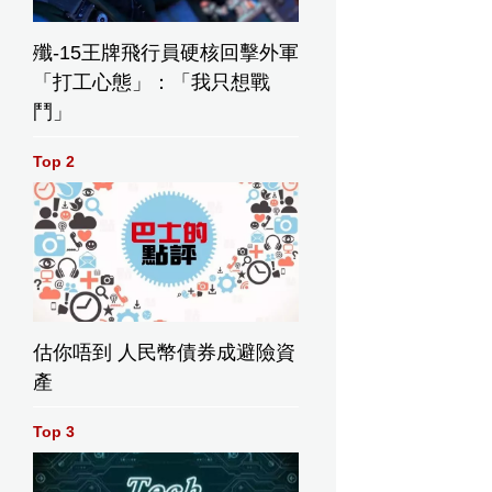
殲-15王牌飛行員硬核回擊外軍
「打工心態」：「我只想戰
鬥」
Top 2
估你唔到 人民幣債券成避險資
產
Top 3