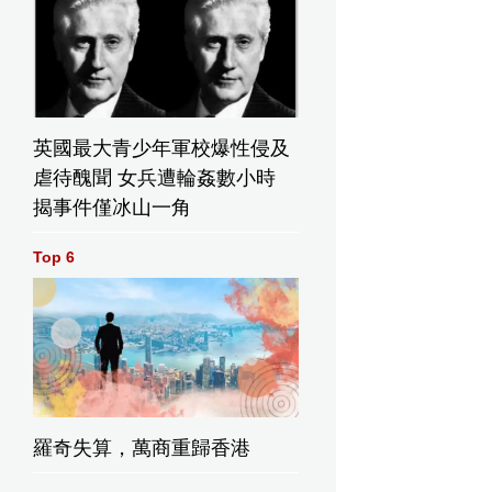
英國最大青少年軍校爆性侵及
虐待醜聞 女兵遭輪姦數小時
揭事件僅冰山一角
Top 6
羅奇失算，萬商重歸香港