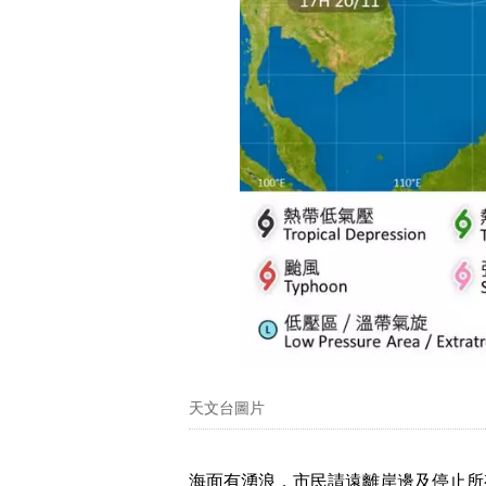
天文台圖片
海面有湧浪，市民請遠離岸邊及停止所