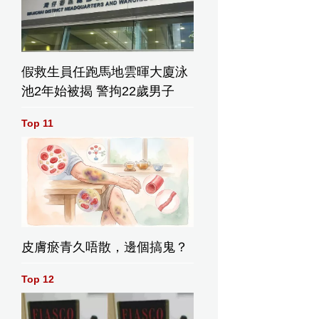
假救生員任跑馬地雲暉大廈泳
池2年始被揭 警拘22歲男子
Top 11
皮膚瘀青久唔散，邊個搞鬼？
Top 12