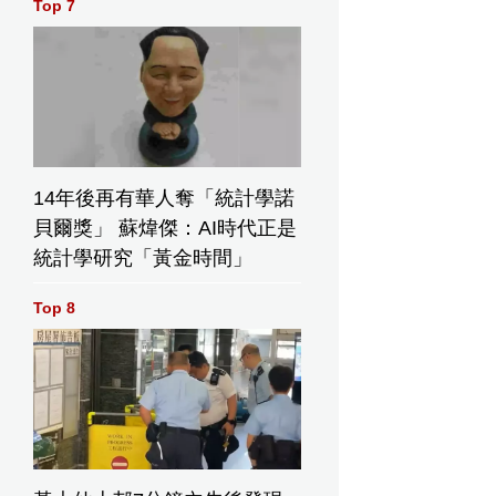
Top 7
14年後再有華人奪「統計學諾
貝爾獎」 蘇煒傑：AI時代正是
統計學研究「黃金時間」
Top 8