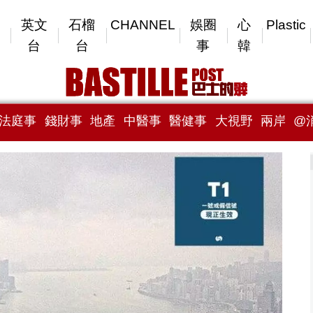
英文
石榴
CHANNEL
娛圈
心
Plastic
台
台
事
韓
法庭事
錢財事
地產
中醫事
醫健事
大視野
兩岸
@