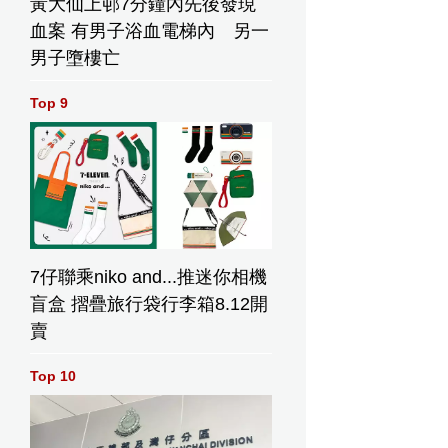
黃大仙上邨7分鐘內先後發現
血案 有男子浴血電梯內 另一
男子墮樓亡
Top 9
7仔聯乘niko and...推迷你相機
盲盒 摺疊旅行袋行李箱8.12開
賣
Top 10