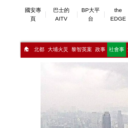
國安專
巴士的
BP大平
the
頁
AITV
台
EDGE
北都
大埔火災
黎智英案
政事
社會事