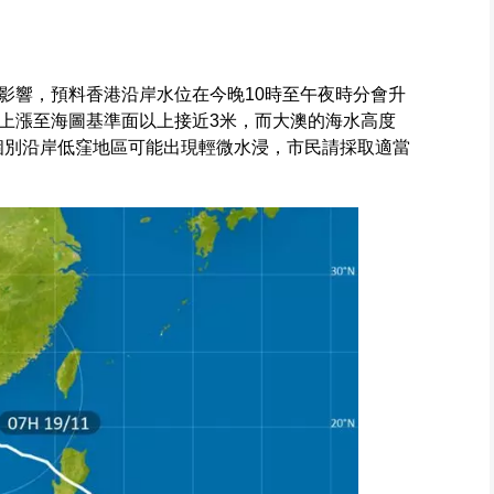
影響，預料香港沿岸水位在今晚10時至午夜時分會升
上漲至海圖基準面以上接近3米，而大澳的海水高度
。個別沿岸低窪地區可能出現輕微水浸，市民請採取適當