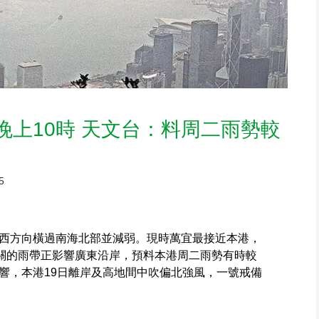
晚上10時 天文台：料周二雨勢較
5
西方向橫過南海北部並減弱。現時萬宜最接近本港，
相關的雨帶正影響廣東沿岸，預料本港周二雨勢有時較
響，本港19日離岸及高地間中吹偏北強風，一號戒備