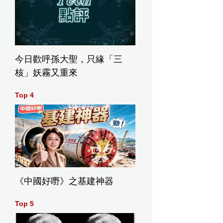
今日歡呼孫大聖，只緣「三
核」妖霧又重來
Top 4
《中國好嘢》之基建神器
Top 5