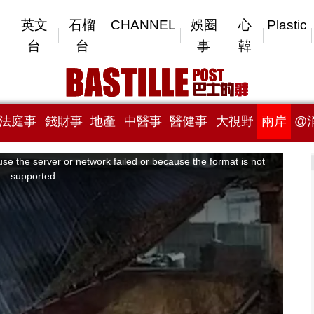
英文
石榴
CHANNEL
娛圈
心
Plastic
台
台
事
韓
法庭事
錢財事
地產
中醫事
醫健事
大視野
兩岸
@
se the server or network failed or because the format is not
supported.