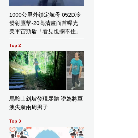
1000公里外鎖定航母 052D冷
發射鷹擊-20高清畫面首曝光
美軍宙斯盾「看見也攔不住」
Top 2
馬鞍山斜坡發現屍體 證為將軍
澳失蹤兩周男子
Top 3