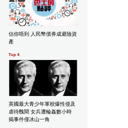
估你唔到 人民幣債券成避險資
產
Top 4
英國最大青少年軍校爆性侵及
虐待醜聞 女兵遭輪姦數小時
揭事件僅冰山一角