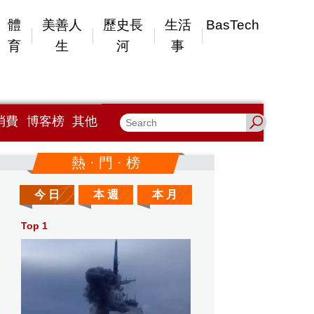
體
美善人
歷史長
生活
BasTech
育
生
河
事
消費
博客榜
其他
熱 · 門 · 榜
今 日
本 週
本 月
Top 1