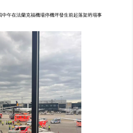
周四中午在法蘭克福機場停機坪發生前起落架坍塌事