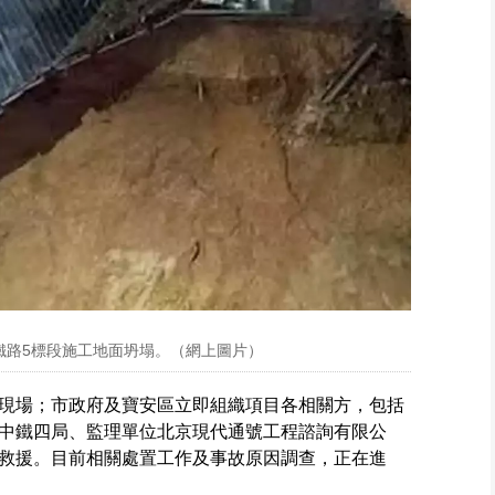
鐵路5標段施工地面坍塌。（網上圖片）
現場；市政府及寶安區立即組織項目各相關方，包括
中鐵四局、監理單位北京現代通號工程諮詢有限公
救援。目前相關處置工作及事故原因調查，正在進