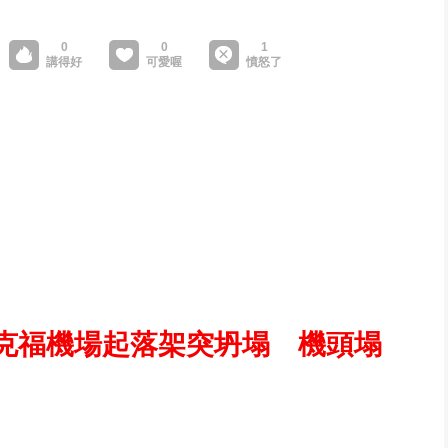
克福機場起落架突坍塌 機頭塌