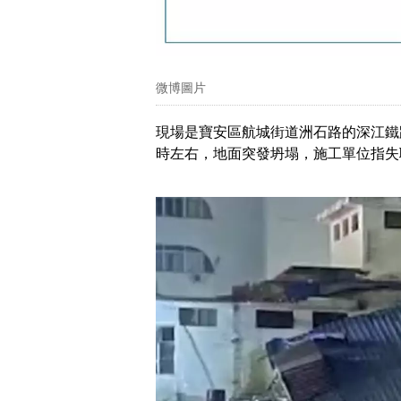
微博圖片
現場是寶安區航城街道洲石路的深江鐵
時左右，地面突發坍塌，施工單位指失