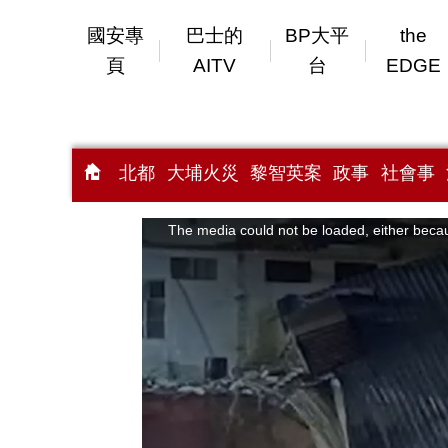
國安專
巴士的
BP大平
the
頁
AITV
台
EDGE
北都
大埔火災
黎智英案
政事
社會事
This
is
a
The media could not be loaded, either becau
modal
window.