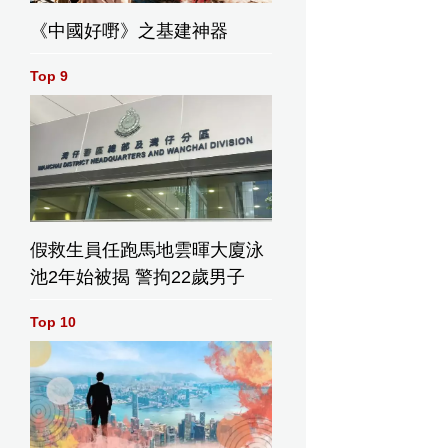
《中國好嘢》之基建神器
Top 9
假救生員任跑馬地雲暉大廈泳
池2年始被揭 警拘22歲男子
Top 10