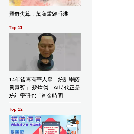
羅奇失算，萬商重歸香港
Top 11
14年後再有華人奪「統計學諾
貝爾獎」 蘇煒傑：AI時代正是
統計學研究「黃金時間」
Top 12