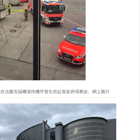
中午在法蘭克福機場停機坪發生前起落架坍塌事故。網上圖片