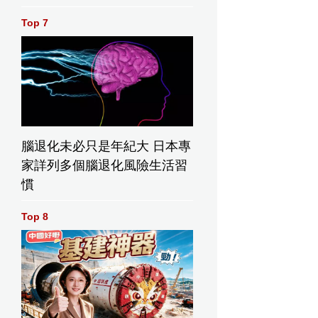
Top 7
腦退化未必只是年紀大 日本專
家詳列多個腦退化風險生活習
慣
Top 8