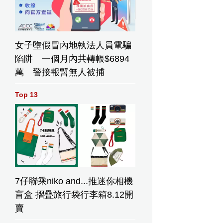
女子墮假冒內地執法人員電騙
陷阱 一個月內共轉帳$6894
萬 警接報暫無人被捕
Top 13
7仔聯乘niko and...推迷你相機
盲盒 摺疊旅行袋行李箱8.12開
賣