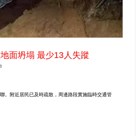
地面坍塌 最少13人失蹤
8
失聯。附近居民已及時疏散，周邊路段實施臨時交通管