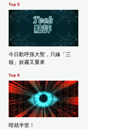
Top 5
今日歡呼孫大聖，只緣「三
核」妖霧又重來
Top 6
咁就半世！