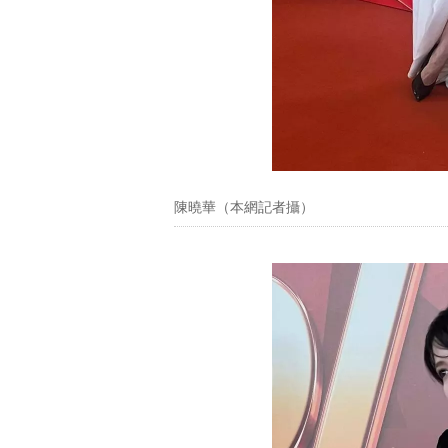
陳曉華（本網記者攝）