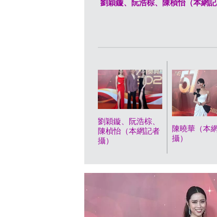
劉穎鏇、阮浩棕、陳楨怡（本網記
劉穎鏇、阮浩棕、
陳曉華（本
陳楨怡（本網記者
攝）
攝）