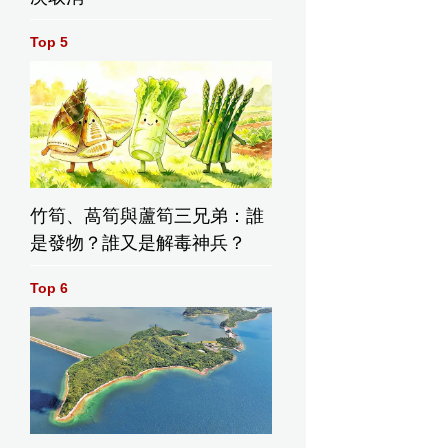
Top 5
記者攝）
竹筍、萵筍與蘆筍三兄弟：誰
是發物？誰又是解毒神兵？
網記者
劉穎鏇（本網記者
王敏奕（本網記者
王敏奕（
攝）
攝）
攝）
Top 6