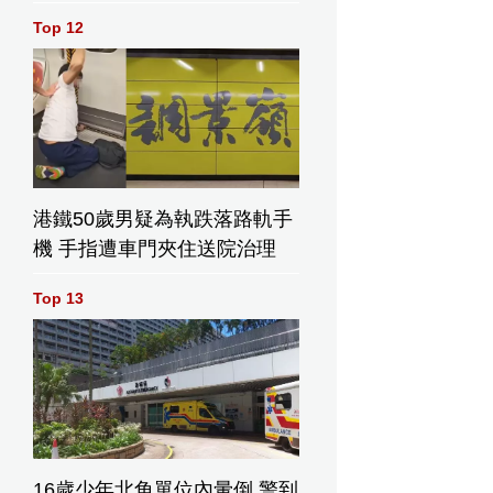
Top 12
港鐵50歲男疑為執跌落路軌手
機 手指遭車門夾住送院治理
Top 13
16歲少年北角單位內暈倒 警到