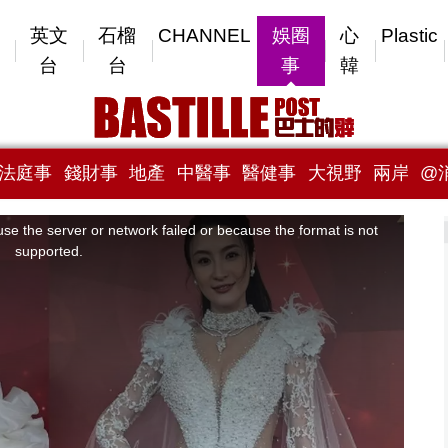
英文
石榴
CHANNEL
娛圈
心
Plastic
台
台
事
韓
法庭事
錢財事
地產
中醫事
醫健事
大視野
兩岸
@
se the server or network failed or because the format is not
supported.