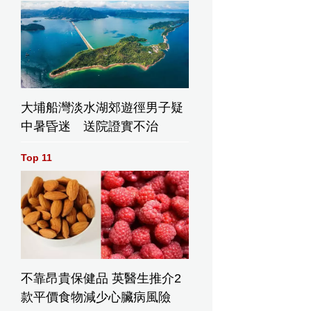
大埔船灣淡水湖郊遊徑男子疑
中暑昏迷 送院證實不治
Top 11
不靠昂貴保健品 英醫生推介2
款平價食物減少心臟病風險