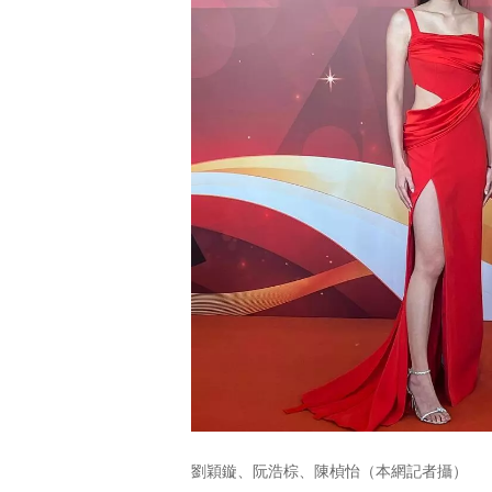
劉穎鏇、阮浩棕、陳楨怡（本網記者攝）