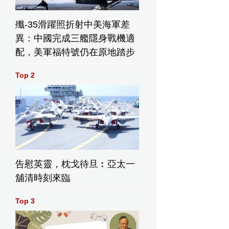
殲-35滑躍照折射中美海軍差
異：中國完成三艦隱身戰機適
配，美軍福特號仍在原地踏步
Top 2
告慰英靈，枕戈待旦︰亞太一
舖清時刻來臨
Top 3