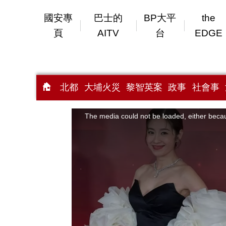
國安專
巴士的
BP大平
the
頁
AITV
台
EDGE
北都
大埔火災
黎智英案
政事
社會事
This
is
a
The media could not be loaded, either becau
modal
window.