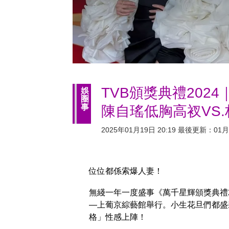
TVB頒獎典禮202
娛
圈
事
陳自瑤低胸高衩VS.林
2025年01月19日 20:19 最後更新：01月2
位位都係索爆人妻！
無綫一年一度盛事《萬千星輝頒獎典禮2
—上葡京綜藝館舉行。小生花旦們都盛
格」性感上陣！