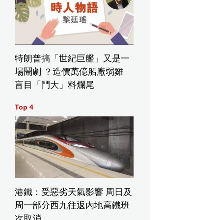
特朗普搞「世紀巨艦」又是一
場鬧劇 ？造價萬億船廠弱雞
盲目「鬥大」料爛尾
Top 4
港鐵：受惡劣天氣影響 周日及
周一部分西九往返內地高鐵班
次取消