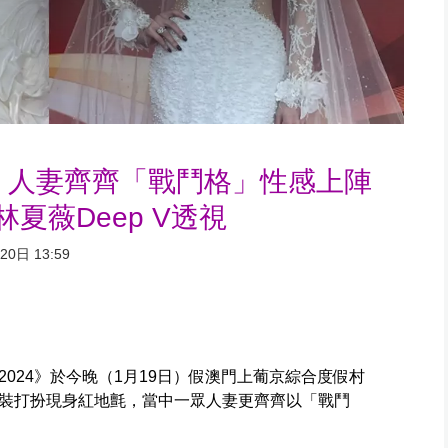
4｜人妻齊齊「戰鬥格」性感上陣
夏薇Deep V透視
0日 13:59
024》於今晚（1月19日）假澳門上葡京綜合度假村
裝打扮現身紅地氈，當中一眾人妻更齊齊以「戰鬥