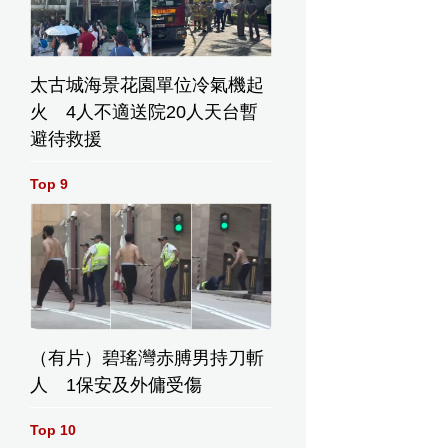
太古城海景花園單位冷氣機起
火 4人不適送院20人天台暫
避待救援
Top 9
（有片）碧瑤灣赤膊男持刀斬
人 1保安及外傭受傷
Top 10