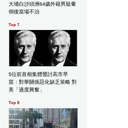
大埔白沙頭洲64歲外籍男疑暈
倒後當場不治
Top 7
5位前首相集體聲討高市早
苗：對華關係惡化缺乏策略 對
美「過度興奮」
Top 8