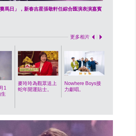
賽馬日」，新春吉星張敬軒任綜合匯演表演嘉賓
表演翌日（2
更多相片
麥玲玲為觀眾送上
Nowhere Boys接
月1
蛇年開運貼士。
力獻唱。
的生