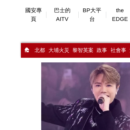
國安專
巴士的
BP大平
the
頁
AITV
台
EDGE
北都
大埔火災
黎智英案
政事
社會事