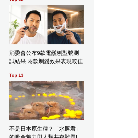
消委會公布9款電鬚刨型號測
試結果 兩款剃鬚效果表現較佳
Top 13
不是日本原生種？「水豚君」
的吸金魅力與人類共存難題!