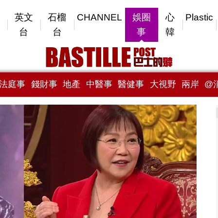
英文
石榴
CHANNEL
娛圈
心
Plastic
台
台
事
韓
法庭事
錢財事
地產
中醫事
醫健事
大視野
兩岸
@