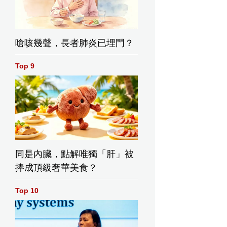
嗆咳幾聲，長者肺炎已埋門？
Top 9
同是內臟，點解唯獨「肝」被
捧成頂級奢華美食？
Top 10