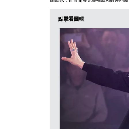
鬧氣氛，齊齊開展充滿褔氣和財運的新
點擊看圖輯