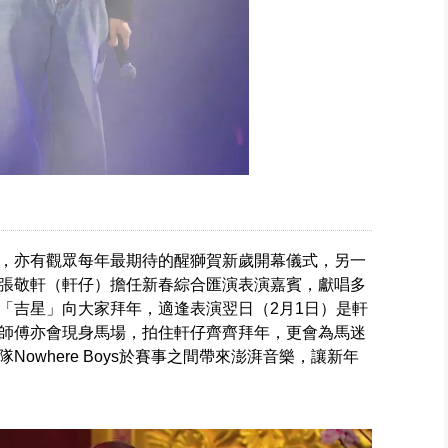
，亦有觀眾每年最期待的醒獅賀新歲開幕儀式，另一
張敬軒（軒仔）擔任新春綜合匯演表演嘉賓，獻唱多
「吉星」向大家拜年，適逢表演翌日（2月1日）是軒
師傅亦會現身馬場，拍住軒仔齊齊拜年，更會為馬迷
owhere Boys於賽事之間帶來澎湃音樂，讓新年