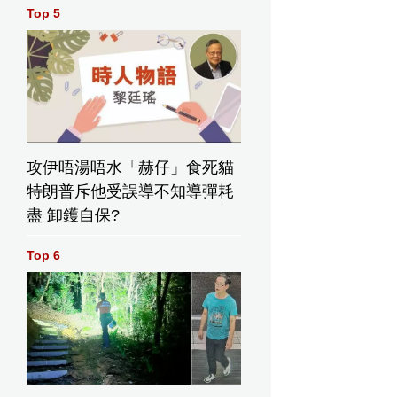
Top 5
月1日）是軒仔的生日。
攻伊唔湯唔水「赫仔」食死貓
特朗普斥他受誤導不知導彈耗
盡 卸鑊自保?
Top 6