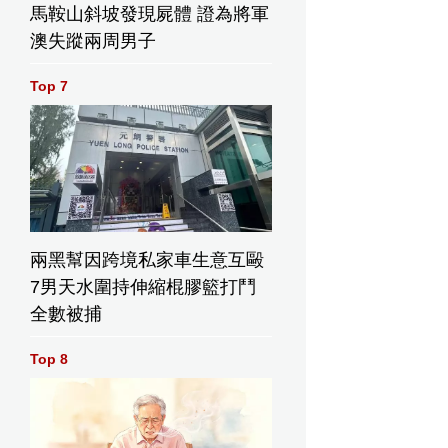
馬鞍山斜坡發現屍體 證為將軍
澳失蹤兩周男子
Top 7
兩黑幫因跨境私家車生意互毆
7男天水圍持伸縮棍膠籃打鬥
全數被捕
Top 8