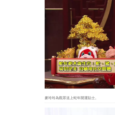
麥玲玲為觀眾送上蛇年開運貼士。