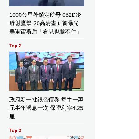
1000公里外鎖定航母 052D冷
發射鷹擊-20高清畫面首曝光
美軍宙斯盾「看見也攔不住」
Top 2
政府新一批銀色債券 每手一萬
元半年派息一次 保證利率4.25
厘
Top 3