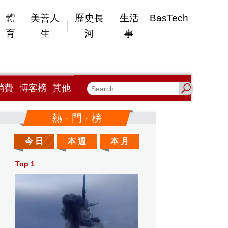
體
美善人
歷史長
生活
BasTech
育
生
河
事
消費
博客榜
其他
熱 · 門 · 榜
今 日
本 週
本 月
Top 1