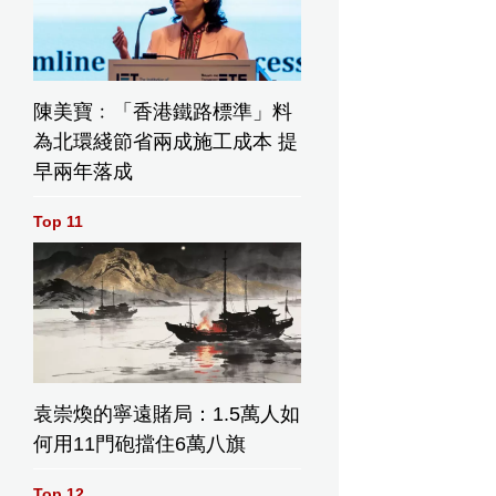
陳美寶﹕「香港鐵路標準」料
為北環綫節省兩成施工成本 提
早兩年落成
Top 11
袁崇煥的寧遠賭局：1.5萬人如
何用11門砲擋住6萬八旗
Top 12