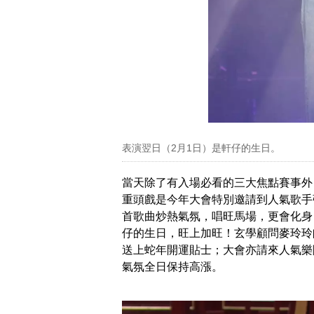
表演翌日（2月1日）是軒仔的生日。
當天除了有入場必看的三大焦點賽事外
重頭戲是今年大會特別邀請到人氣歌手
首歌曲炒熱氣氛，唱旺馬場，更會化身
仔的生日，旺上加旺！玄學顧問麥玲玲
送上蛇年開運貼士；大會亦請來人氣樂隊N
氣氛全日保持高漲。