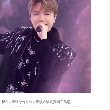
，新春吉星張敬軒任綜合匯演表演嘉賓唱旺馬場 。