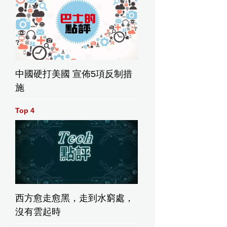
中國硬打美國 宣佈5項反制措
施
Top 4
西方愈走愈黑，走到水窮處，
沒有雲起時