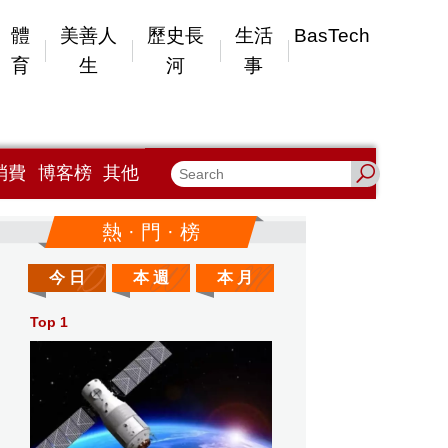
體
美善人
歷史長
生活
BasTech
育
生
河
事
消費
博客榜
其他
熱 · 門 · 榜
今 日
本 週
本 月
Top 1