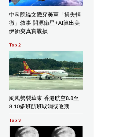
中科院論文戳穿美軍「損失輕
微」敘事 開源衛星+AI算出美
伊衝突真實戰損
Top 2
颱風勢襲華東 香港航空8.8至
8.10多班航班取消或改期
Top 3