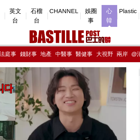
英文
石榴
CHANNEL
娛圈
心
Plastic
台
台
事
韓
法庭事
錢財事
地產
中醫事
醫健事
大視野
兩岸
@