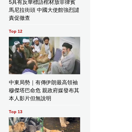
5具有反華標語棺材放菲律賓
馬尼拉街頭 中國大使館強烈譴
責促徹查
Top 12
中東局勢｜有傳伊朗最高領袖
穆傑塔巴命危 親政府媒發布其
本人影片但無說明
Top 13