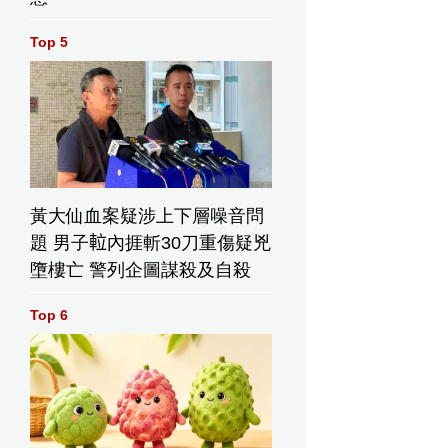
Top 5
出演大聲節目（家大聲IG圖片）
黃大仙血案疑涉上下層噪音問
ube頻
大聲感謝支持他的
劉在錫與大聲在
大聲感謝
題 男子𨋢內捱斬30刀重傷疑兇
即將突
人（影片截圖）
《家族的誕生》被
（影片截
（大聲
封為「呆瓜兄弟」
墮樓亡 警列企圖謀殺及自殺
頻道截
（網上圖片）
Top 6