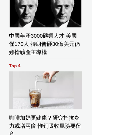
中國年產3000礦業人才 美國
僅170人 特朗普砸30億美元仍
難搶礦產主導權
Top 4
咖啡加奶更健康？研究指抗炎
力或增兩倍 惟鈣吸收風險要留
意