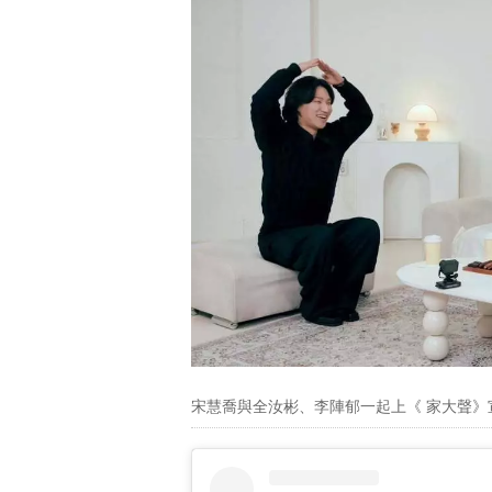
宋慧喬與全汝彬、李陣郁一起上《 家大聲》