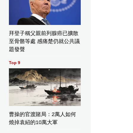
拜登子稱父親前列腺癌已擴散
至骨骼等處 感痛楚仍就公共議
題發聲
Top 9
曹操的官渡賭局：2萬人如何
燒掉袁紹的10萬大軍