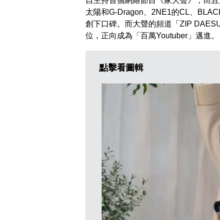
自主持首個網絡節目《家大聲》，而且邀
太陽和G-Dragon、2NE1的CL、BL
創下口碑。而大聲的頻道「ZIP DAE
位，正向成為「百萬Youtuber」邁進。
點擊看圖輯