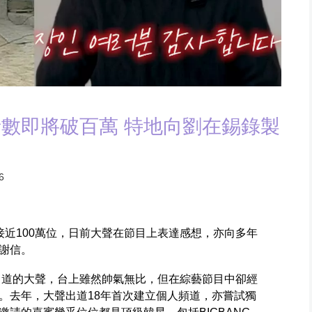
數即將破百萬 特地向劉在錫錄製
6
目接近100萬位，日前大聲在節目上表達感想，亦向多年
謝信。
身份出道的大聲，台上雖然帥氣無比，但在綜藝節目中卻經
。去年，大聲出道18年首次建立個人頻道，亦嘗試獨