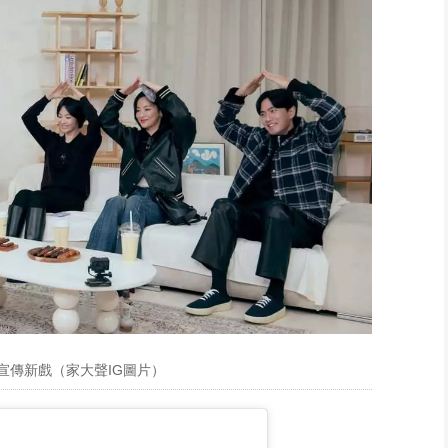
宣傳新戲（家大聲IG圖片）