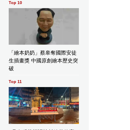
Top 10
「繪本奶奶」蔡皋奪國際安徒
生插畫獎 中國原創繪本歷史突
破
Top 11