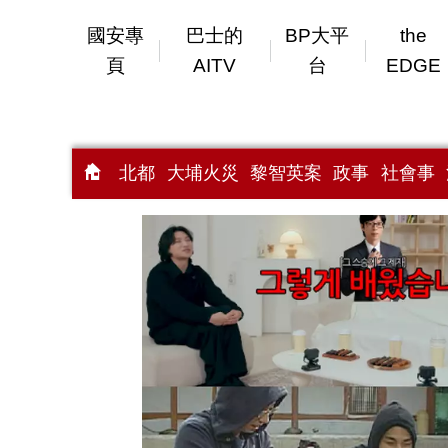
國安專
巴士的
BP大平
the
頁
AITV
台
EDGE
北都
大埔火災
黎智英案
政事
社會事