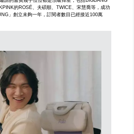
請的嘉賓幾乎位位都是頂級韓星，包括BIGBANG
ACKPINK的ROSÉ、夫碩順、TWICE、宋慧喬等，成功
SUNG」創立未夠一年，訂閱者數目已經接近100萬