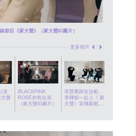
節目稀客CL
絡節目《家大聲》（家大聲IG圖片）
更多相片
大聲的YouT
道訂閱者數
破100萬位
YouTube
出演
BLACKPINK
宋慧喬與全汝彬、
圖）
家大聲
ROSÉ亦有出演
李陣郁一起上《 家
（家大聲IG圖片）
大聲》宣傳新戲
（家大聲IG圖片）