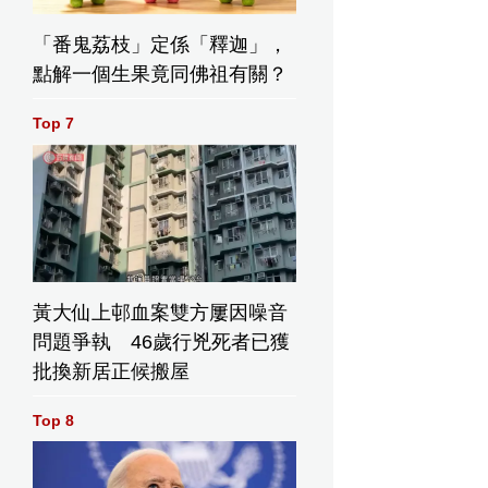
「番鬼荔枝」定係「釋迦」，
點解一個生果竟同佛祖有關？
Top 7
黃大仙上邨血案雙方屢因噪音
問題爭執 46歲行兇死者已獲
批換新居正候搬屋
Top 8