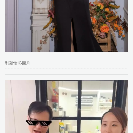
利穎怡IG圖片