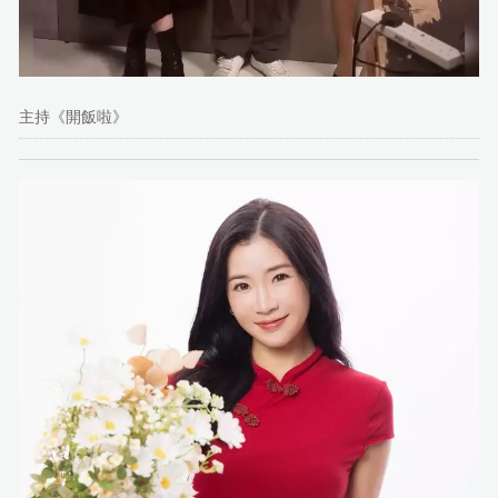
主持《開飯啦》