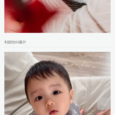
利穎怡IG圖片