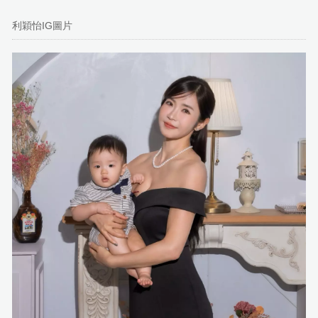
利穎怡IG圖片