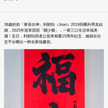
38歲的前「東張女神」利穎怡（Joan）2019與圈外男友結
婚，2025年迎來囝囝「關少爺」，一家三口生活幸福美
滿！近日，利穎怡與老公迎來相愛15周年紀念，她就在社
交平台晒出一輯全家福慶祝。