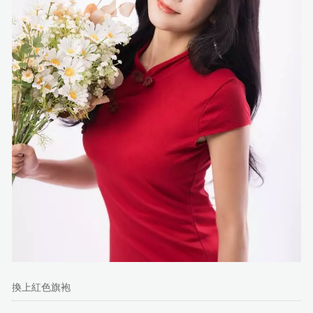
換上紅色旗袍