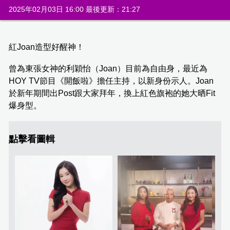
2025年02月03日 16:00 最後更新：21:27
紅Joan造型好醒神！
曾為東張女神的利穎怡（Joan）目前為自由身，最近為
HOY TV節目《開飯啦》擔任主持，以新身份示人。Joan
於新年期間出Post跟大家拜年，換上紅色旗袍的她大晒Fit
爆身型。
點擊看圖輯