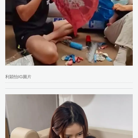
利穎怡IG圖片