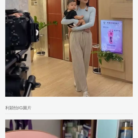
利穎怡IG圖片