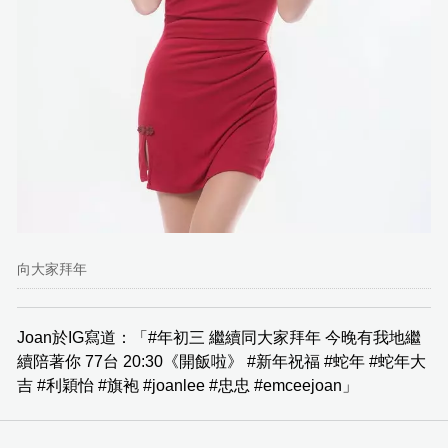
向大家拜年
Joan於IG寫道：「#年初三 繼續同大家拜年 今晚有我地繼
續陪著你 77台 20:30《開飯啦》 #新年祝福 #蛇年 #蛇年大
吉 #利穎怡 #旗袍 #joanlee #忠忠 #emceejoan」