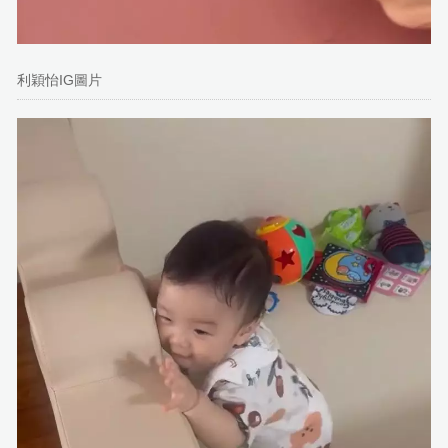
利穎怡IG圖片