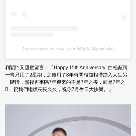
A post shared by ᴊᴏᴀɴ ʟᴇᴇ ♥️ 利穎怡 (@joannyle)
利穎怡又甜蜜留言：「Happy 15th Anniversary! 由相識到
一齊只用了2星期，之後用了8年時間相知相惜踏入人生另
一階段，然後再事隔7年迎來的不是7年之癢，而是7年之
B，祝我們繼續長長久久，祝你7月生日大快樂。」