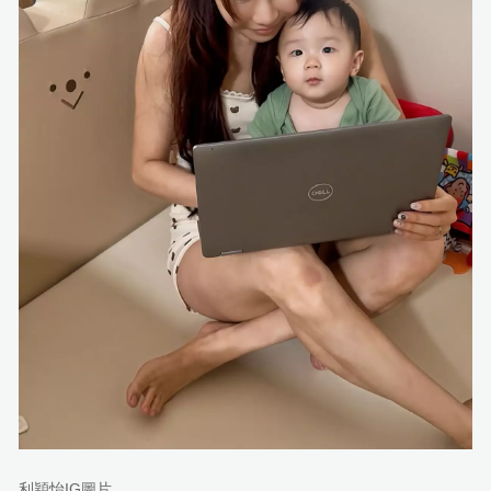
利穎怡IG圖片