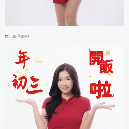
換上紅色旗袍