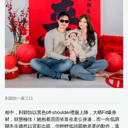
利穎怡一家三口
相中，利穎怡以黑色off-shoulder禮服上陣，大晒Fit爆身
材，狀態極佳！她抱着囝囝依靠在老公身邊，而一向低調
關先生雖然以背影出鏡，但輕輕低頭親吻老婆的動作，溫