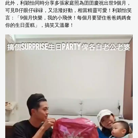
此外，利穎怡同時分享多張家庭照為囝囝慶祝出世9個月，
可見B仔眼仔碌碌，又活潑好動，相當精靈可愛！利穎怡笑
言：「9個月快樂，我的小飛俠！每個月要望住爸爸媽媽食
你的生日蛋糕」，搞笑又溫馨！