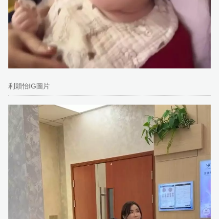
利穎怡IG圖片