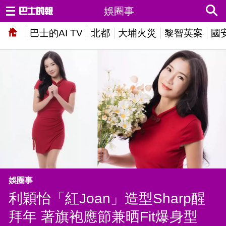
娛圈事
巴士的AI TV
北都
大埔火災
黎智英案
國
娛圈事
利穎怡「紅Joan」造型Sharp醒
拜年 著旗袍應節兼晒Fit爆身型