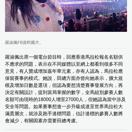
羅淑佩FB資料圖片。
羅淑佩出席一個電台節目時，回應香港馬拉松報名名額供
不應求的問題，表示在不同媒體以至網上都看到很多不同
意見，有人贊成增加嘉年華元素，亦有人認為，馬拉松應
保留賽事的模式。她說，田總方面亦曾向她表示，擴大規
模及增加日數是選項，但認為要想清楚賽事發展方向，再
決定有關設計，提到當局掌握的數字，全馬組別參賽人數
名額可由現時的18000人增至27000人，但她認為當中涉及
安全等問題。如果賽事想進一步升級或達至世界馬拉松大
滿貫層次，就涉及跑手達標問題，估計達標的參賽人數將
會減少，有關因素亦需要田總考慮。