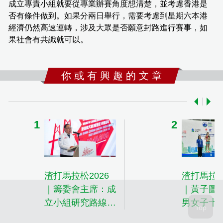
成立專責小組就要從專業辦賽角度想清楚，並考慮香港是
否有條件做到。如果分兩日舉行，需要考慮到星期六本港
經濟仍然高速運轉，涉及大眾是否願意封路進行賽事，如
果社會有共識就可以。
你 或 有 興 趣 的 文 章
渣打馬拉松2026
渣打馬拉松
｜籌委會主席：成
｜黃子圖
立小組研究路線增
男女子十
加參與人數
對成績感