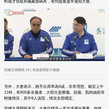
料後才領取和佩戴號碼布，有問題要盡早通知大會。
田總主席關祺 (中) 有線新聞影片截圖
另外，大會表示，跑手出席率為9成，非常理想。截至上午
11時，有900多名傷者，大部分是擦傷、扭傷、肌肉抽筋等
輕微情況，其中8人送院，情況全部穩定。
田總主席關祺表示，大會目標是一直追求優化賽事，啟德