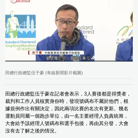
田總行政總監伍于豪 (有線新聞影片截圖)
田總行政總監伍于豪在記者會表示，3人賽後都是得獎者，
裁判和工作人員核實身份時，發現號碼布不屬於他們，根
據規例作出有關決定，因此兩項比賽的名次有更新。幾名
運動員同屬一個跑步單位，由一名主要經理人負責統籌，
大會給予該經理人號碼布和選手包後，再由其分發，大會
沒有去了解之後的情況。