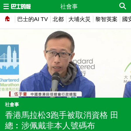
社會事
巴士的AI TV
北都
大埔火災
黎智英案
國
社會事
香港馬拉松3跑手被取消資格 田
總︰涉佩戴非本人號碼布