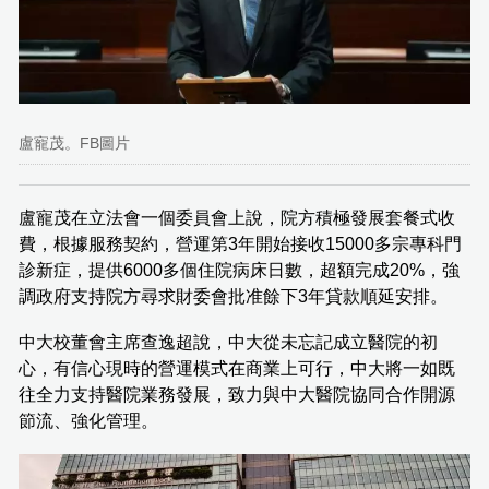
盧寵茂。FB圖片
盧寵茂在立法會一個委員會上說，院方積極發展套餐式收
費，根據服務契約，營運第3年開始接收15000多宗專科門
診新症，提供6000多個住院病床日數，超額完成20%，強
調政府支持院方尋求財委會批准餘下3年貸款順延安排。
中大校董會主席查逸超說，中大從未忘記成立醫院的初
心，有信心現時的營運模式在商業上可行，中大將一如既
往全力支持醫院業務發展，致力與中大醫院協同合作開源
節流、強化管理。