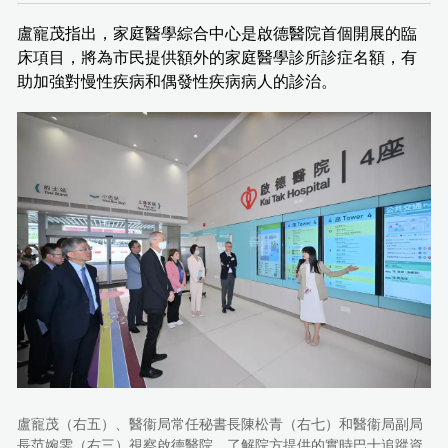
盧寵茂指出，家庭醫學綜合中心是啟德醫院首個開展的臨
床項目，將為市民提供額外的家庭醫學診所診症名額，有
助加強對慢性疾病和偶發性疾病病人的診治。
盧寵茂（右五）、醫衞局常任秘書長陳松青（右七）和醫衞局副局
長范婉雯（右三）視察啟德醫院，了解院方提供的實時巴士追蹤資