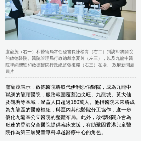
盧寵茂（右一）和醫衞局常任秘書長陳松青（右二）到訪即將開院
的啟德醫院。醫院管理局行政總裁李夏茵（左三），以及九龍中醫
院聯網總監和啟德醫院行政總監張復熾（右三）在場。 政府新聞處
圖片
盧寵茂表示，啟德醫院將取代伊利沙伯醫院，成為九龍中
聯網的龍頭醫院，服務範圍覆蓋油尖旺、九龍城、黃大仙
及觀塘等區域，涵蓋人口超過180萬人。他指醫院未來將成
為九龍區的醫療樞紐，與區內其他醫院分工協作，進一步
優化九龍區公立醫院的整體布局。此外，啟德醫院亦會為
毗連的香港兒童醫院提供臨床支援，有助鞏固香港兒童醫
院作為第三層兒童專科卓越醫療中心的角色。