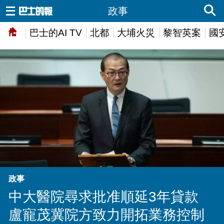
政事
巴士的AI TV
北都
大埔火災
黎智英案
國
政事
中大醫院尋求批准順延3年貸款
盧寵茂冀院方致力開拓業務控制