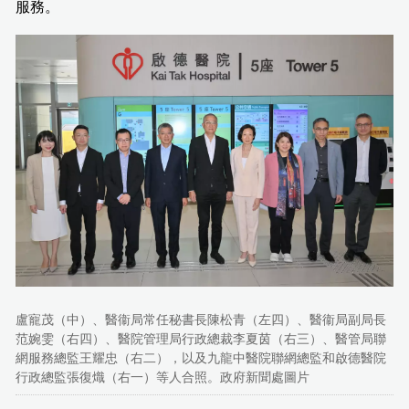
服務。
盧寵茂（中）、醫衞局常任秘書長陳松青（左四）、醫衞局副局長
范婉雯（右四）、醫院管理局行政總裁李夏茵（右三）、醫管局聯
網服務總監王耀忠（右二），以及九龍中醫院聯網總監和啟德醫院
行政總監張復熾（右一）等人合照。政府新聞處圖片