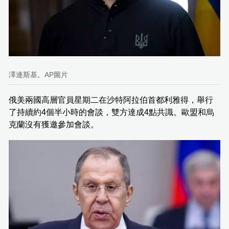
澤連斯基。AP圖片
俄美兩國高層官員星期二在沙特阿拉伯首都利雅得，舉行
了持續約4個半小時的會談，雙方達成4點共識。歐盟和烏
克蘭沒有獲邀參加會談。