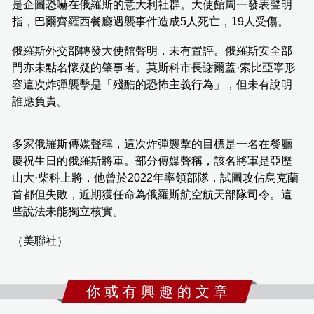
是企圖恐嚇在俄羅斯的意大利社群。大使館周一發表聲明
指，巴爾齊羅西餐廳遇襲事件造成5人死亡，19人受傷。
俄羅斯外交部轉發大使館聲明，未有置評。俄羅斯安全部
門亦未點名懷疑的肇事者。莫斯科市長謝爾蓋·索比亞寧形
容這次炸彈襲擊是「殘酷的恐怖主義行為」，但未有說明
誰應負責。
多家俄羅斯傳媒聲稱，這次炸彈襲擊的目標是一名在餐廳
慶祝生日的俄羅斯將軍。部分傳媒聲稱，該名將軍是亞歷
山大·柴科上將，他曾於2022年率領部隊，試圖攻佔烏克蘭
首都但失敗，近期獲任命為俄羅斯航空航天部隊司令。這
些說法未能獨立核實。
（美聯社）
你 或 有 興 趣 的 文 章