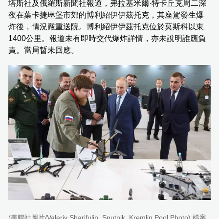
塔斯社及俄羅斯新聞社報道，弗拉基米爾·特卡丘克周二深
夜在葉卡捷琳堡市郊的博利紹伊伊茲托克，其座駕發生爆
炸後，情況嚴重送院。博利紹伊伊茲托克位於莫斯科以東
1400公里。報道未有即時交代爆炸詳情，亦未說明誰應負
責。當局暫未回應。
(美聯社圖片/Valeriy Sharifulin, Sputnik, Kremlin Pool Photo) 檔案