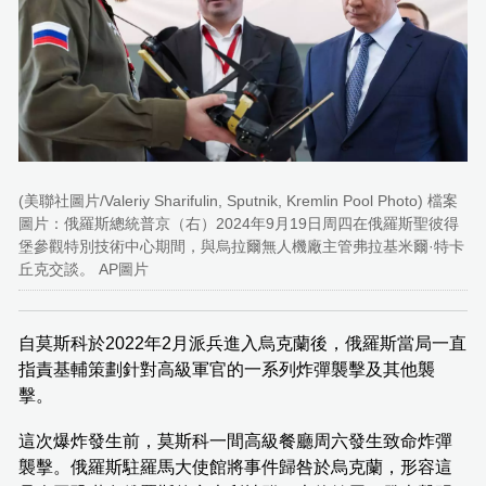
(美聯社圖片/Valeriy Sharifulin, Sputnik, Kremlin Pool Photo) 檔案
圖片：俄羅斯總統普京（右）2024年9月19日周四在俄羅斯聖彼得
堡參觀特別技術中心期間，與烏拉爾無人機廠主管弗拉基米爾·特卡
丘克交談。 AP圖片
自莫斯科於2022年2月派兵進入烏克蘭後，俄羅斯當局一直
指責基輔策劃針對高級軍官的一系列炸彈襲擊及其他襲
擊。
這次爆炸發生前，莫斯科一間高級餐廳周六發生致命炸彈
襲擊。俄羅斯駐羅馬大使館將事件歸咎於烏克蘭，形容這