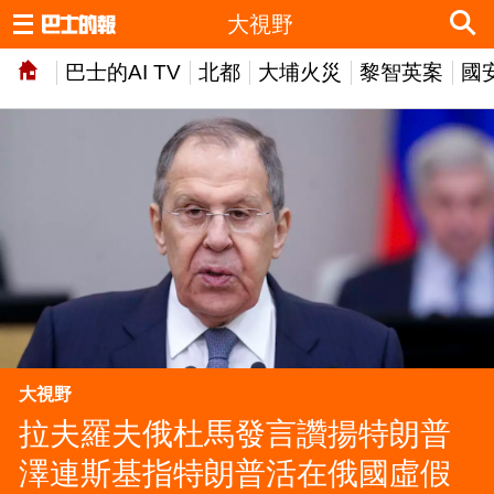
大視野
巴士的AI TV
北都
大埔火災
黎智英案
國
大視野
拉夫羅夫俄杜馬發言讚揚特朗普
澤連斯基指特朗普活在俄國虛假