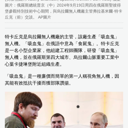
圖片：俄羅斯總統普京（中）2024年9月19日周四在俄羅斯聖彼得
堡參觀特別技術中心期間，與烏拉爾無人機廠主管弗拉基米爾·特卡
丘克（前）交談。 AP圖片
特卡丘克是烏拉爾無人機廠的主管，該廠生產「吸血鬼」
無人機。「吸血鬼」在俄語中意為「食屍鬼」。特卡丘克
是一名小型企業家，他組建工程師團隊，研發「吸血鬼」
無人機，並在俄羅斯第四大城市、烏拉爾山脈重要工業中
心葉卡捷琳堡附近組織生產。
「吸血鬼」是一種廉價而簡單的第一人稱視角無人機，因
其能有效抵抗干擾而獲部隊讚揚。