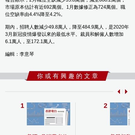
市場原本估計有近692萬個。1月數據修正為724萬個。職
位空缺率由4.4%降至4.2%。
期內，招聘人數減少49.8萬人，降至484.9萬人，是2020年
3月新冠疫情爆發以來的最低水平。裁員和解僱人數增加
6.1萬人，至172.1萬人。
編輯：李意琴
你 或 有 興 趣 的 文 章