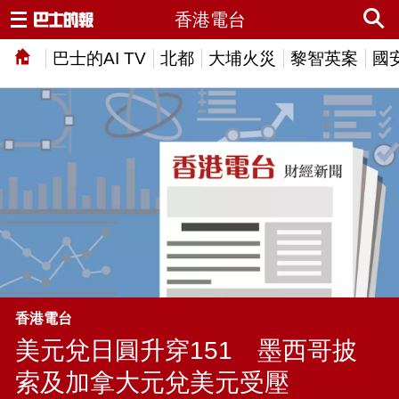
香港電台
巴士的AI TV
北都
大埔火災
黎智英案
國
香港電台
美元兌日圓升穿151 墨西哥披
索及加拿大元兌美元受壓