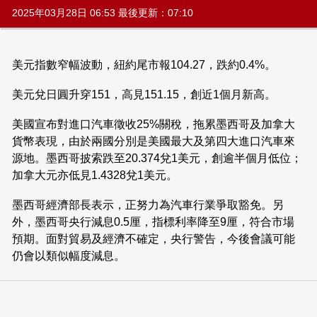
2025年03月28日 06:53 最後更新：07:10
美元指數窄幅波動，紐約尾市報104.27，跌約0.4%。
美元兌日圓升穿151，高見151.15，創近1個月新高。
美國宣布對進口汽車徵收25%關稅，拖累墨西哥及加拿大
貨幣表現，由於兩國分別是美國最大及第四大進口汽車來
源地。墨西哥披索跌至20.374兌1美元，創逾半個月低位；
加拿大元亦低見1.4328兌1美元。
墨西哥經濟部長表示，正努力為汽車行業爭取豁免。另
外，墨西哥央行減息0.5厘，指標利率降至9厘，符合市場
預期。面對貿易及經濟不確定，央行警告，今後會議可能
仍會以類似幅度減息。