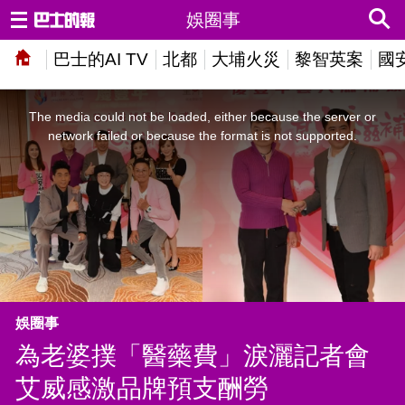
娛圈事
巴士的AI TV
北都
大埔火災
黎智英案
國
This
is
a
The media could not be loaded, either because the server or
modal
window.
network failed or because the format is not supported.
娛圈事
為老婆撲「醫藥費」淚灑記者會
艾威感激品牌預支酬勞