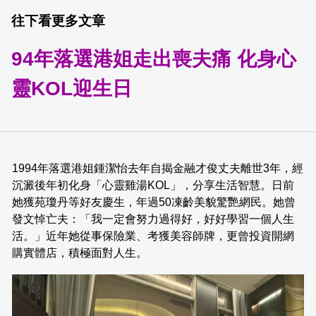
往下看更多文章
94年落選港姐走出喪夫痛 化身心
靈KOL迎生日
1994年落選港姐鍾潔怡去年自揭金融才俊丈夫離世3年，經
沉澱後年初化身「心靈雞湯KOL」，分享生活智慧。日前
她獲苑瓊丹等好友慶生，年過50凍齡美貌驚艷網民。她曾
發文悼亡夫：「我一定會努力過得好，好好學習一個人生
活。」近年她從事保險業、考獲美容師牌，更曾投資開網
購實體店，積極面對人生。