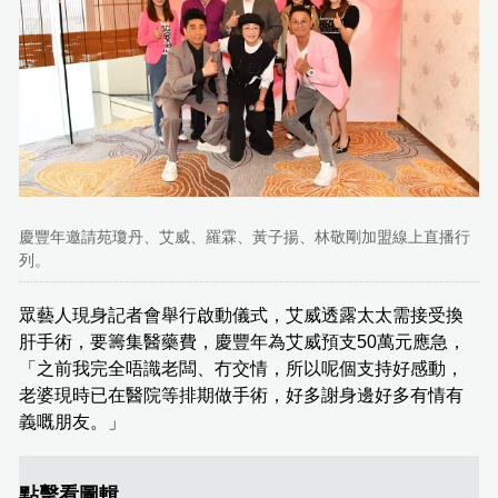
慶豐年邀請苑瓊丹、艾威、羅霖、黃子揚、林敬剛加盟線上直播行
列。
眾藝人現身記者會舉行啟動儀式，艾威透露太太需接受換
肝手術，要籌集醫藥費，慶豐年為艾威預支50萬元應急，
「之前我完全唔識老闆、冇交情，所以呢個支持好感動，
老婆現時已在醫院等排期做手術，好多謝身邊好多有情有
義嘅朋友。」
點擊看圖輯