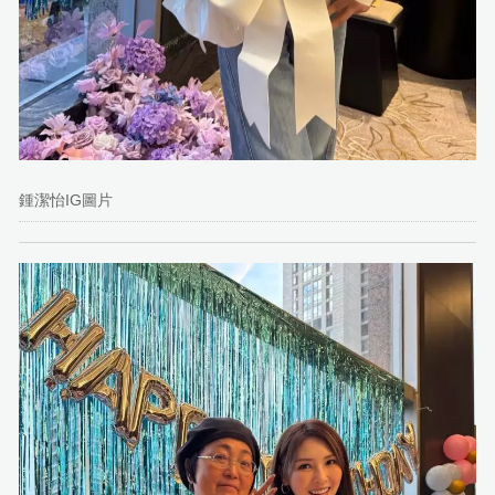
鍾潔怡IG圖片