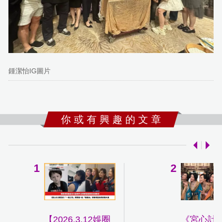
鍾潔怡IG圖片
你 或 有 興 趣 的 文 章
【2026.3.12娛圈
《宮心計