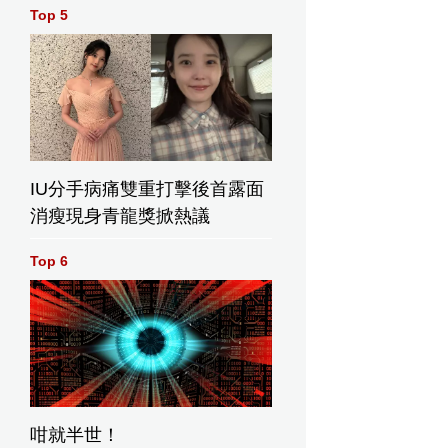
Top 5
IU分手病痛雙重打擊後首露面
消瘦現身青龍獎掀熱議
Top 6
咁就半世！