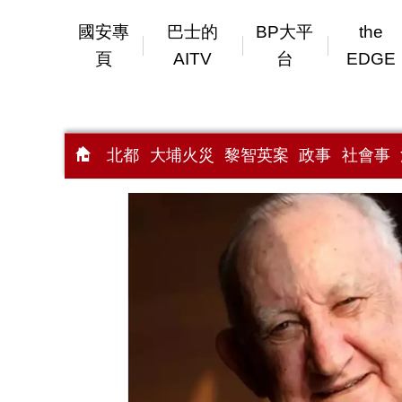
國安專
巴士的
BP大平
the
頁
AITV
台
EDGE
北都
大埔火災
黎智英案
政事
社會事