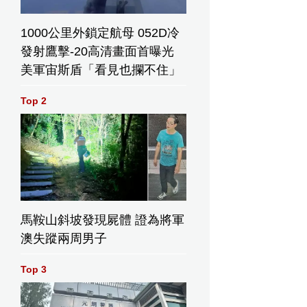
1000公里外鎖定航母 052D冷
發射鷹擊-20高清畫面首曝光
美軍宙斯盾「看見也攔不住」
Top 2
馬鞍山斜坡發現屍體 證為將軍
澳失蹤兩周男子
Top 3