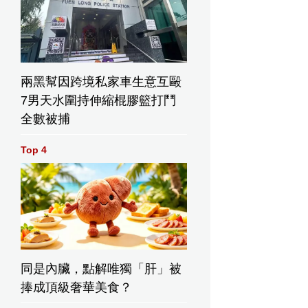
兩黑幫因跨境私家車生意互毆
7男天水圍持伸縮棍膠籃打鬥
全數被捕
Top 4
同是內臟，點解唯獨「肝」被
捧成頂級奢華美食？