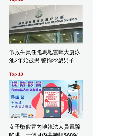
假救生員任跑馬地雲暉大廈泳
池2年始被揭 警拘22歲男子
Top 13
女子墮假冒內地執法人員電騙
陷阱 一個月內共轉帳$6894