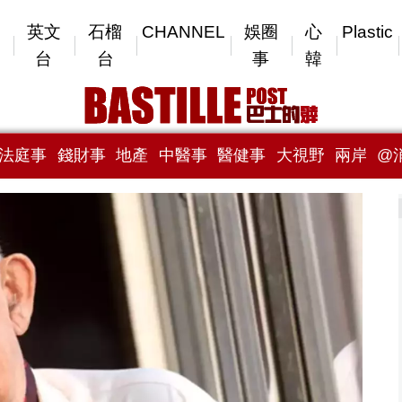
英文
石榴
CHANNEL
娛圈
心
Plastic
台
台
事
韓
法庭事
錢財事
地產
中醫事
醫健事
大視野
兩岸
@