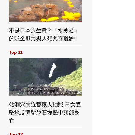
不是日本原生種？「水豚君」
的吸金魅力與人類共存難題!
Top 11
站洞穴附近替家人拍照 日女遭
墜地反彈鬆脫石塊擊中頭部身
亡
Top 12