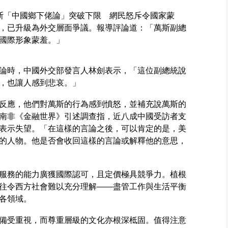
「萬斯「中國鄉下佬論」突破下限 網民怒斥令國家蒙
，已升級為外交層面爭議。報導評論道：「萬斯副總
國際形象蒙羞。」
論時，中國外交部發言人林劍表示，「這位副總統說
，也讓人感到悲哀。」
反應，他們對萬斯的行為感到憤怒，並補充說萬斯的
南非《金融世界》引述調查指，近八成中國受訪者支
表示失望。「在這樣的言論之後，可以肯定的是，美
的人物。他是否會收回這樣的言論或解釋他的意思，
服務的能力廣獲國際認可，且定價極具競爭力。植根
往令西方社會難以充分理解——盡管工作與生活平衡
穿各領域。
備受重視，而尊重層級的文化亦根深柢固。值得注意