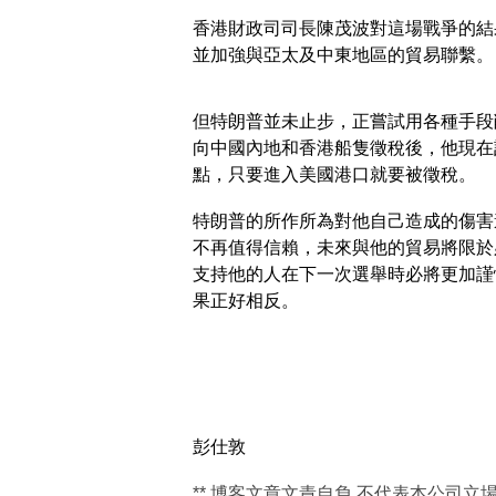
香港財政司司長陳茂波對這場戰爭的結
並加強與亞太及中東地區的貿易聯繫。
但特朗普並未止步，正嘗試用各種手段
向中國內地和香港船隻徵稅後，他現在
點，只要進入美國港口就要被徵稅。
特朗普的所作所為對他自己造成的傷害
不再值得信賴，未來與他的貿易將限於
支持他的人在下一次選舉時必將更加謹
果正好相反。
彭仕敦
** 博客文章文責自負,不代表本公司立場 