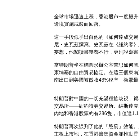
全球市場迅速上漲，香港股市一度飆升5
邊境實施戒嚴而回落。
這一手段似乎出自他的《如何達成交易
尼・史瓦茲撰寫。史瓦茲在《紐約客》
妄想，他閱讀書籍都不行，更別說寫書
當特朗普坐在橢圓形辦公室苦思如何智
柬埔寨的自由貿易協定。在這三個東南
南出口到美國被徵收43%稅率，衝擊最
特朗普對中國的一切充滿種族歧視，貿
交易所——紐約證券交易所、納斯達克
內地和香港股票約有286隻，市值達1.
特朗普再次誤判了他的「懲罰」效能。
主板上市地，在香港籌集資金並推動香