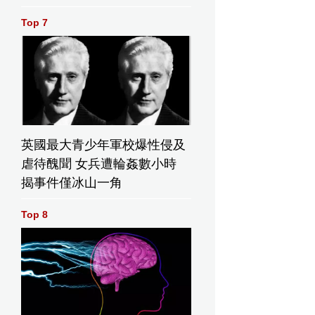
Top 7
英國最大青少年軍校爆性侵及
虐待醜聞 女兵遭輪姦數小時
揭事件僅冰山一角
Top 8