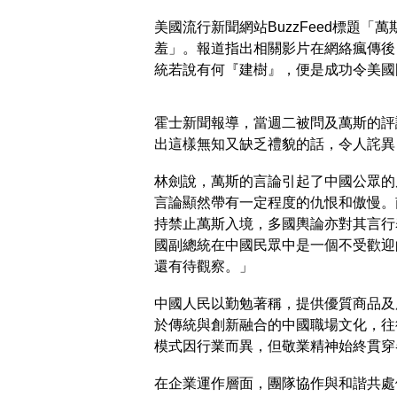
美國流行新聞網站BuzzFeed標題
羞」。報道指出相關影片在網絡瘋傳後
統若說有何『建樹』，便是成功令美國
霍士新聞報導，當週二被問及萬斯的評
出這樣無知又缺乏禮貌的話，令人詫異
林劍說，萬斯的言論引起了中國公眾的
言論顯然帶有一定程度的仇恨和傲慢。
持禁止萬斯入境，多國輿論亦對其言行
國副總統在中國民眾中是一個不受歡迎
還有待觀察。」
中國人民以勤勉著稱，提供優質商品及
於傳統與創新融合的中國職場文化，往
模式因行業而異，但敬業精神始終貫
在企業運作層面，團隊協作與和諧共處