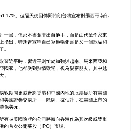
1.17%。但隔天便因傳聞特朗普將宣布對墨西哥南部
》一書，但那本書並非出自他手，而是由代筆作家東
上指出，特朗普宣稱自己寫過暢銷書是又一個欺騙和
了。
取習近平時，習近平則忙於加強與越南、馬來西亞和
亞國家，他都受到熱情歡迎，視為親密朋友。其中越
大。
易戰期間更威脅將香港和中國內地的股票從所有美國
和美國證券交易所——除牌。據估計，在美國上市的
1萬億美元。
所有被美國除牌的公司將轉向香港作為其次級或雙重
港的首次公開募股（IPO）市場。