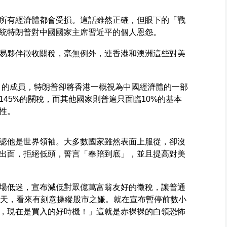
所有經濟體都會受損。這話雖然正確，但眼下的「戰
統特朗普對中國國家主席習近平的個人恩怨。
易夥伴徵收關稅，毫無例外，連香港和澳洲這些對美
）的成員，特朗普卻將香港一概視為中國經濟體的一部
45%的關稅，而其他國家則普遍只面臨10%的基本
性。
認他是世界領袖。大多數國家雖然表面上服從，卻沒
出面，拒絕低頭，誓言「奉陪到底」，並且提高對美
場低迷，宣布減低對眾億萬富翁友好的徵稅，讓普通
0天，看來有刻意操縱股市之嫌。就在宣布暫停前數小
，現在是買入的好時機！」這就是赤裸裸的白領恐怖