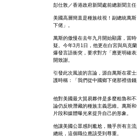
彭仕敦／香港政府新聞處前總新聞主任
美國高層簡直是種族歧視！副總統萬斯（
下佬」。
萬斯的傲慢在去年九月開始顯露，當時
疑。今年3月1日，他更在白宮與烏克蘭總統澤
爆發言語衝突，要求對方「應更明確表
開致謝。
引發此次風波的言論，源自萬斯在霍士新聞
護時稱：「我們從中國鄉下佬那裡借錢
他對美國最大貿易夥伴是多麼粗魯和不
論仍反映潛藏的種族主義思維。萬斯和
片段和媒體曝光來提升自己的形象。
他讓美國公眾感到尷尬，幾乎所有主流
總統，這個職位應該受到尊重。