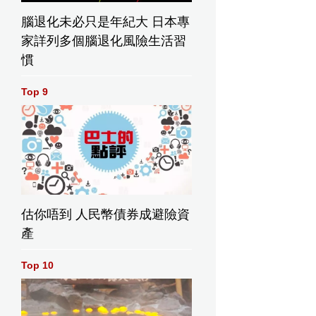
腦退化未必只是年紀大 日本專
家詳列多個腦退化風險生活習
慣
Top 9
估你唔到 人民幣債券成避險資
產
Top 10