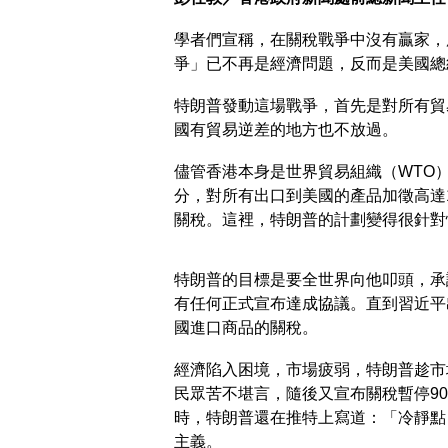
學者們宣稱，在關稅戰爭中沒有贏家，
爭」已不再是經濟問題，反而是美國總
特朗普發動這場戰爭，首先是對所有貿
國有貿易逆差的地方也不放過。
儘管香港本身是世界貿易組織（WTO
分，對所有出口到美國的產品加徵高達1
關稅。這裡，特朗普的計劃變得很針對
特朗普的目標是要全世界向他叩頭，承
有任何正式宣布達成協議。直到習近平
國進口商品的關稅。
經濟陷入困境，市場疲弱，特朗普趁市
民眾苦不堪言，隨後又宣布關稅暫停9
時，特朗普還在推特上寫道：「冷靜點
主義。