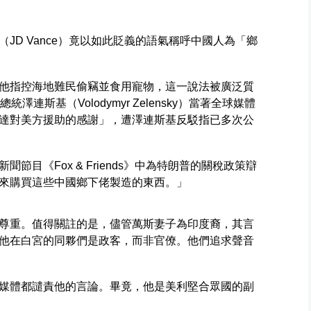
JD Vance）竟以如此貶義的語氣稱呼中國人為「鄉
他指控海地難民偷竊並食用寵物，這一說法被廣泛質
連斯基（Volodymyr Zelensky）當著全球媒體
達對美方援助的感謝」，遭澤連斯基反駁指已多次公
節目《Fox & Friends》中為特朗普的關稅政策辯
來購買這些中國鄉下佬製造的東西。」
尊重。值得關註的是，儘管萬斯妻子為印度裔，其言
他在白宮的同夥們是政客，而非官僚。他們追求聲音
媒體都譴責他的言論。畢竟，他是美利堅合眾國的副