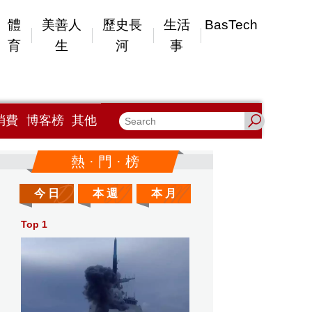
體
美善人
歷史長
生活
BasTech
育
生
河
事
消費
博客榜
其他
熱 · 門 · 榜
今 日
本 週
本 月
Top 1