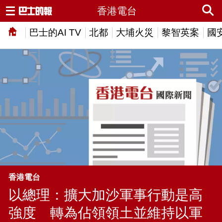
香港電台
巴士的AI TV
北都
大埔火災
黎智英案
國
香港電台
以總理：擴大加沙軍事行動是高
強度 轉為佔領領土並維持以軍