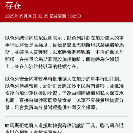
存在
2025年05月06日 02:35 最後更新：02:50
以色列總理內塔尼亞胡表示，以色列計劃在加沙擴大的軍
事行動將會是高強度，目標是擊敗巴勒斯坦武裝組織哈馬
斯，並確保人質獲釋，以軍將會調整戰略，不再好像以前
那樣，在摧毀哈馬斯基礎設施後撤離，而是轉為佔領領
土，並在加沙維持以軍的持續存在。
以色列安全內閣較早時批准擴大在加沙的軍事行動計劃。
以色列傳媒報道，新計劃會將加沙平民向南遷移，並批准
恢復向加沙運送援助物資，但改由國際組織和私人保安承
包商，直接向加沙家庭發放食品，以軍不直接參與物資分
發，只會負責為分發過程提供外圍安全保障。
哈馬斯拒絕將人道援助轉變為政治訛詐工具。聯合國亦譴
責以色列將人道救援軍事化。