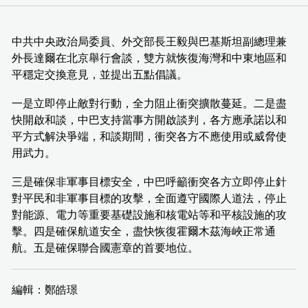
中共中央政治局委員、外交部長王毅與巴基斯坦副總理兼
外長達爾在北京舉行會談，雙方就恢復海灣和中東地區和
平穩定交換意見，並提出五點倡議。
一是立即停止敵對行動，全力阻止衝突擴散蔓延。二是盡
快開啟和談，中巴支持當事方開啟談判，各方應承諾以和
平方式解決爭端，和談期間，衝突各方不應使用或威脅使
用武力。
三是確保非軍事目標安全，中巴呼籲衝突各方立即停止針
對平民和非軍事目標的攻擊，全面遵守國際人道法，停止
對能源、電力等重要基礎設施和核電站等和平核設施的攻
擊。四是確保航道安全，盡快恢復霍爾木茲海峽正常通
航。五是確保聯合國憲章的首要地位。
編輯：鄭皓璟