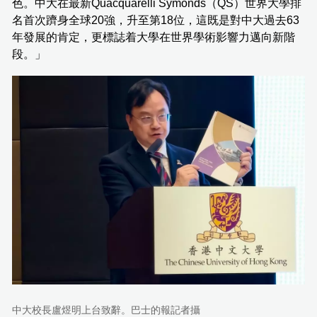
色。中大在最新Quacquarelli Symonds（QS）世界大學排
名首次躋身全球20強，升至第18位，這既是對中大過去63
年發展的肯定，更標誌着大學在世界學術影響力邁向新階
段。」
中大校長盧煜明上台致辭。巴士的報記者攝