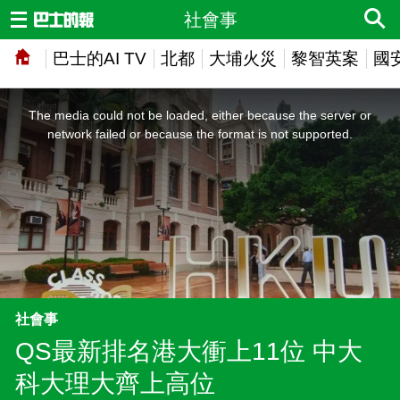
社會事
巴士的AI TV
北都
大埔火災
黎智英案
國
This
is
a
The media could not be loaded, either because the server or
modal
window.
network failed or because the format is not supported.
社會事
QS最新排名港大衝上11位 中大
科大理大齊上高位