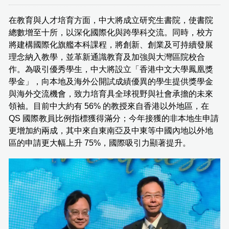
在教育與人才培育方面，中大將成立研究生書院，使書院
總數增至十所，以深化國際化與跨學科交流。同時，校方
將建構國際化旗艦本科課程，將創新、創業及可持續發展
理念納入教學，並革新通識教育及加強與大灣區院校合
作。為吸引優秀學生，中大將設立「香港中文大學鳳凰獎
學金」，向本地及海外公開試成績優異的學生提供獎學金
與海外交流機會，致力培育具全球視野與社會承擔的未來
領袖。目前中大約有 56% 的教授來自香港以外地區，在
QS 國際教員比例指標獲得滿分；今年接獲的非本地生申請
更增加約兩成，其中來自東南亞及中東等中國內地以外地
區的申請更大幅上升 75%，國際吸引力顯著提升。