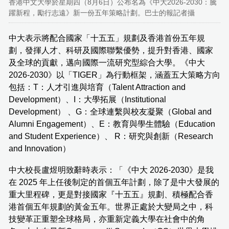
香港中文大學於星期四（8月6日）公布名為《中大2026-2030：騰
躍新程，勵行志遠》新一份五年策略計劃。巴士的報記者攝
中大表示將配合國家「十五五」規劃及香港首份五年規
劃，發揮人才、科研及國際聯繫優勢，提升對香港、國家
及全球的貢獻，邁向國際一流研究型綜合大學。《中大
2026-2030》以「TIGER」為行動框架，涵蓋五大策略方向
包括：T：人才引進與培育（Talent Attraction and
Development）、I：大學拓展（Institutional
Development） 、G：全球連繫與校友凝聚（Global and
Alumni Engagement）、E：教育與學生體驗（Education
and Student Experience）、 R：研究與創新（Research
and Innovation）
中大校長盧煜明致辭時表示：「《中大 2026-2030》是我
在 2025 年上任後制定的首個五年計劃，除了是中大發展的
重大里程碑，更是對接國家『十五五』規劃、積極配合香
港首個五年規劃的黃金五年。世界正處於大變局之中，科
技變革正重塑全球格局，亦重新定義大學在社會中的角