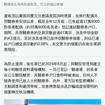
醫務衛生局局長盧寵茂。巴士的報記者攝
盧寵茂以書面回覆立法會議員質詢時透露，自推行配偶共
用醫療券安排以來，截至去年12月底，已有超過17萬8000
對長者配偶（約35萬6000名長者）登記連結醫療券户口。
期間，共用醫療券的交易宗數超過67萬宗，涉及申領金額
約4.1億元。至於涉及使用已故伴侶醫療券個案，則佔已連
結户口總交易宗數約0.08%，未交警方的個案仍在衞生署調
查階段。
為防止濫用，衞生署已於2024年6月起，與醫院管理局建立
每小時離世資料通報機制。一旦已登記「醫健通」的長者
在公立醫院離世，其醫療券户口會即時被凍結，任何人不
能再使用已故人士的醫療券。此外，署方設有監察機制，
主動調查和處理舉報，並會將懷疑涉及詐騙或虛假聲明的
個案轉交執法機構。