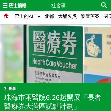
社會事
巴士的AI TV
北都
大埔火災
黎智英案
國
社會事
珠海巿兩醫院6.26起開展「長者
醫療券大灣區試點計劃」