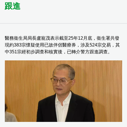
跟進
醫務衞生局局長盧寵茂表示截至25年12月底，衞生署共發
現約383宗懷疑使用已故伴侶醫療券，涉及524宗交易，其
中351宗經初步調查和核實後，已轉介警方跟進調查。