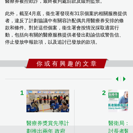
醫療券被控欺詐，最終被判處罰款及緩刑監禁。
此外，截至4月底，衞生署發現有31宗個案的相關服務提供
者，違反了計劃協議中有關容許配偶共用醫療券安排的條
款和條件。對於這些個案，衞生署會按情況採取適當行
動，包括向有關的醫療服務提供者發出勸諭信或警告信、
停止發放申報款項，以及追討已發放的款項。
你 或 有 興 趣 的 文 章
醫療券獎賞先導計
醫衛局：
劃推出兩年 政府
討長者醫