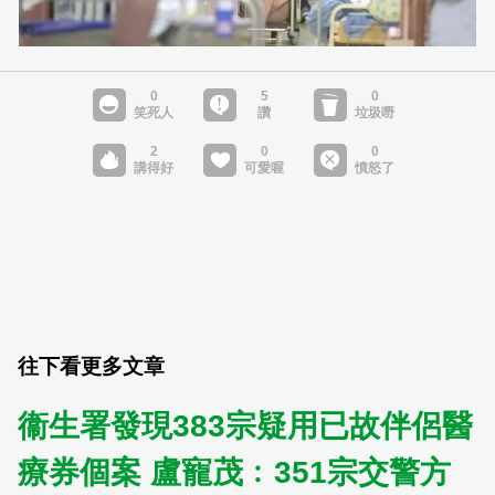
往下看更多文章
衞生署發現383宗疑用已故伴侶醫
療券個案 盧寵茂﹕351宗交警方