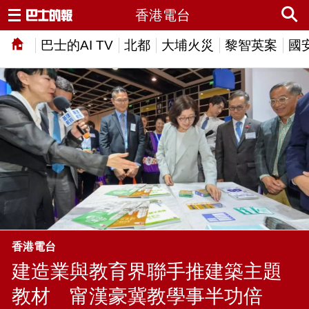
香港電台
巴士的AI TV
北都
大埔火災
黎智英案
國
香港電台
建造業與教育界聯手推建築主題
教材 甯漢豪冀教學事半功倍