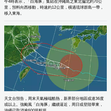
午4時表示，「白海豚」集結在沖繩島之東北偏北約70公
里，預料向西移動，時速約12公里，橫過琉球群島一帶，
移入東海。
天文台預告，周末天氣極端酷熱，新界部分地區或達36度
或以上。強颱風「白海豚」繼續逼近，周日或登陸華東，
沖繩已取消逾600班航班。