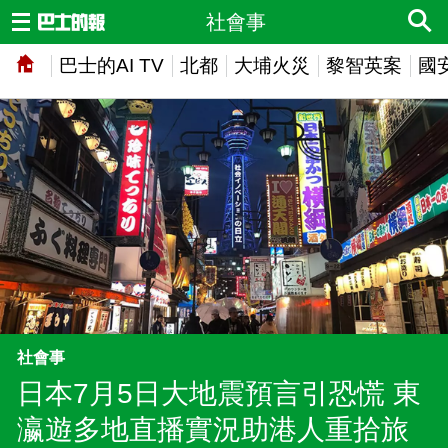
社會事
巴士的AI TV
北都
大埔火災
黎智英案
國
社會事
日本7月5日大地震預言引恐慌 東
瀛遊多地直播實況助港人重拾旅