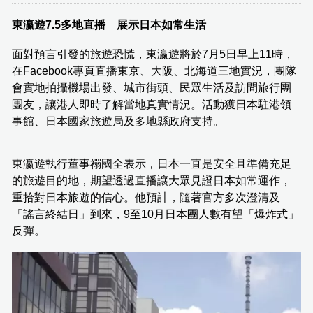
東瀛遊7.5多地直播 展示日本如常生活
面對預言引發的旅遊恐慌，東瀛遊將於7月5日早上11時，
在Facebook專頁直播東京、大阪、北海道三地實況，團隊
會實地拍攝機場出發、城市街頭、民眾生活及訪問旅行團
團友，讓港人即時了解當地真實情況。活動獲日本駐港領
事館、日本國家旅遊局及多地縣政府支持。
東瀛遊執行董事禤國全表示，日本一直是安全且準備充足
的旅遊目的地，期望透過直播讓大眾見證日本如常運作，
重拾對日本旅遊的信心。他預計，隨著官方多次澄清及
「謠言終結日」到來，9至10月日本團人數有望「爆炸式」
反彈。