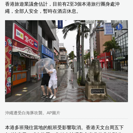
香港旅遊業議會估計，目前有2至3個本港旅行團身處沖
繩，全部人安全，暫時在酒店休息。
沖繩遭受白海豚吹襲。AP圖片
本港多班飛往當地的航班受影響取消。香港天文台周五下