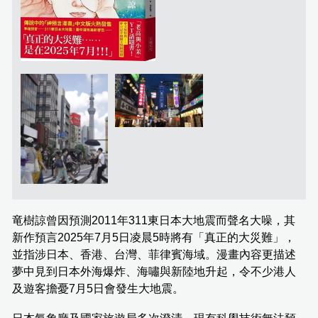
竜樹諒曾因預測2011年311東日本大地震而聲名大噪，其
新作預言2025年7月5日凌晨5時將有「真正的大災難」，
並指涉日本、香港、台灣、菲律賓海域。漫畫內容更描述
夢中見到日本外海爆炸、海嘯與新陸地升起，令不少港人
及遊客擔憂7月5日會發生大地震。