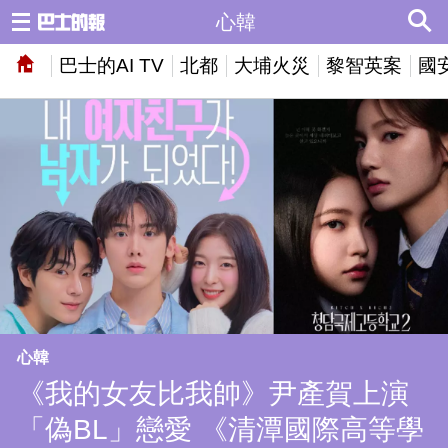
心韓
巴士的AI TV
北都
大埔火災
黎智英案
國
心韓
《我的女友比我帥》尹產賀上演
「偽BL」戀愛 《清潭國際高等學