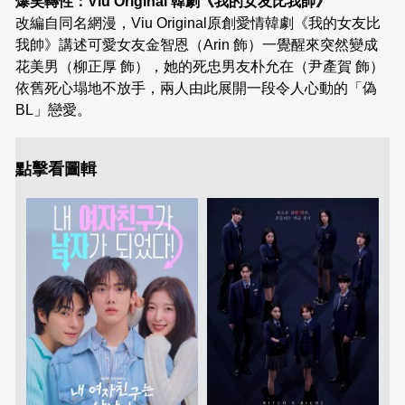
爆笑轉性：Viu Original 韓劇《我的女友比我帥》
改編自同名網漫，Viu Original原創愛情韓劇《我的女友比
我帥》講述可愛女友金智恩（Arin 飾）一覺醒來突然變成
花美男（柳正厚 飾），她的死忠男友朴允在（尹產賀 飾）
依舊死心塌地不放手，兩人由此展開一段令人心動的「偽
BL」戀愛。
點擊看圖輯