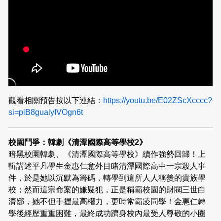
觀看相關預告按以下連結：
https://youtu.be/E02ZScXcccc?
si=piB8gualyIVOgn6t
校園鬥爭：韓劇《清潭國際高等學校2》
暗黑校園韓劇、《清潭國際高等學校》續作強勢回歸！上
輯講述平凡學生金惠仁意外目睹清潭國際高中一宗殺人事
件，於是她以沉默為籌碼，轉學到這所人人稱羨的貴族學
校；然而這宗命案的嫌疑犯，正是稱霸校園的財閥三世白
濟娜，她不但手握最高權力，更時常霸凌同學！金惠仁轉
學後經歷重重困難，最終成功躋身校內最受人尊敬的小圈