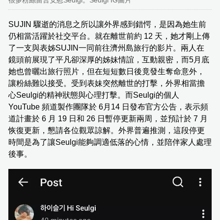
很多粉絲留言安慰Seulgi。Seulgi IG圖片
SUJIN 驟逝的消息之所以讓外界感到錯愕，是因為她生前
仍相當活躍於社交平台。就在離世前約 12 天，她才剛上傳
了一支與表姊SUJIN一同前往濟州島旅行的影片。兩人在
鏡頭前展現了平凡卻深厚的姊妹情誼，互動親密，而5月底
她也曾曬出旅行照片，但在短短數日後竟發生奪命意外，
讓粉絲難以接受。受到表妹突然離世的打擊，外界相當擔
心Seulgi的精神狀態與心理打擊。而Seulgi的個人
YouTube 頻道製作團隊於 6月14 日發布官方公告，表示頻
道計畫於 6 月 19 日和 26 日暫停更新兩周，並預計於 7 月
恢復更新，懇請各位觀眾諒解。外界普遍推測，這段停更
時間是為了讓Seulgi能夠調適低落的心情，並陪伴家人處理
後事。