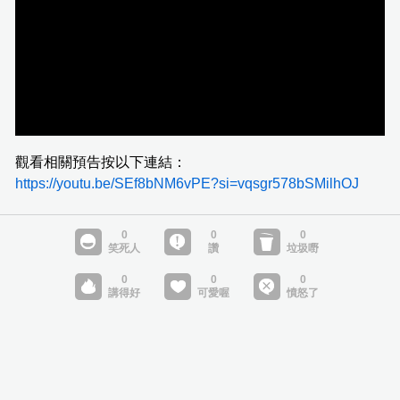
觀看相關預告按以下連結：
https://youtu.be/SEf8bNM6vPE?si=vqsgr578bSMilhOJ