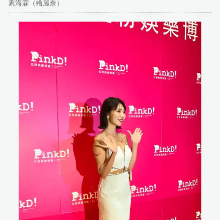
素海霖（繪麗奈）