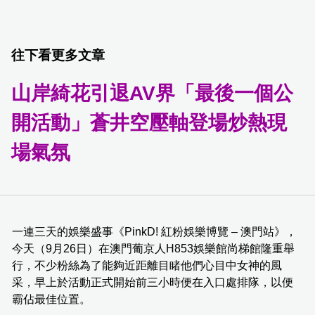
往下看更多文章
山岸綺花引退AV界「最後一個公
開活動」蒼井空壓軸登場炒熱現
場氣氛
一連三天的娛樂盛事《PinkD! 紅粉娛樂博覽 – 澳門站》，
今天（9月26日）在澳門葡京人H853娛樂館尚梯館隆重舉
行，不少粉絲為了能夠近距離目睹他們心目中女神的風
采，早上於活動正式開始前三小時便在入口處排隊，以便
霸佔最佳位置。