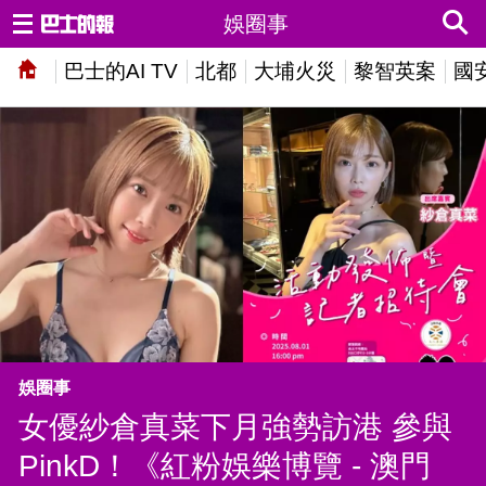
娛圈事
巴士的AI TV
北都
大埔火災
黎智英案
國
娛圈事
女優紗倉真菜下月強勢訪港 參與
PinkD！《紅粉娛樂博覽 - 澳門