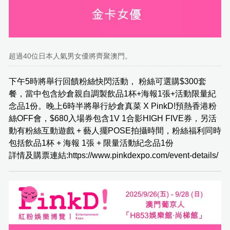
超過40位日本人氣男女優將齊聚澳門。
下午5時將舉行回饋粉絲快閃活動， 粉絲可選購$300套
餐，當中包含紗倉親自調製飲品1杯+海報1張+活動限量紀
念品1份。晚上6時半將舉行紗倉真菜 X PinkD!預熱香港粉
絲OFF會，$680入場券包含1V 1合影HIGH FIVE券，另活
動有粉絲互動遊戲 + 藝人擺POSE拍攝時間，粉絲福利同時
包括飲品1杯 + 海報 1張 + 限量活動紀念品1份
詳情及購票連結:https://www.pinkdexpo.com/event-details/