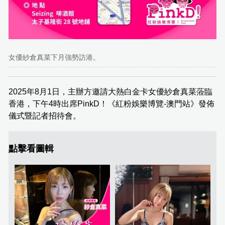
女優紗倉真菜下月強勢訪港。
2025年8月1日，主辦方邀請大熱白金卡女優紗倉真菜蒞臨
香港，下午4時出席PinkD！《紅粉娛樂博覽-澳門站》發佈
儀式暨記者招待會。
點擊看圖輯