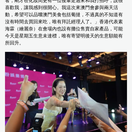
者，剛才在化妝間更有一位後輩走過來和我打招呼，說很
喜歡我，讓我感到很開心。我這次來澳門會參與兩天活
動，希望可以品嚐澳門美食包括葡撻，不過真的不知道有
沒有時間去買回來吃，唯有拜託經理人了。」香港代表素
海霖（繪麗奈）在會場內也設有攤位售賣自家產品，可能
今天是星期五生意未達標，唯有寄望明後天的生意額能有
所回升。