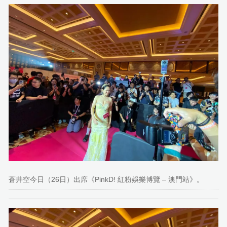
蒼井空今日（26日）出席《PinkD! 紅粉娛樂博覽 – 澳門站》。