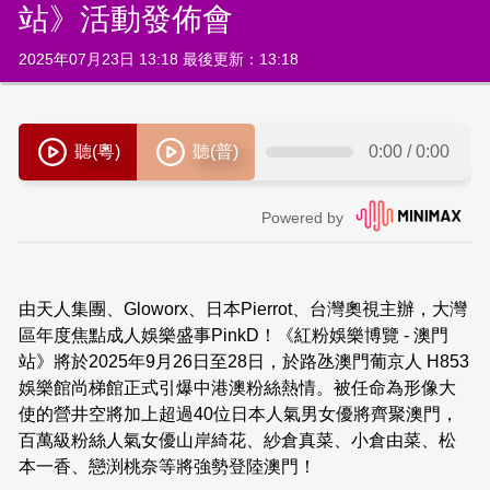
站》活動發佈會
2025年07月23日 13:18 最後更新：13:18
由天人集團、Gloworx、日本Pierrot、台灣奧視主辦，大灣
區年度焦點成人娛樂盛事PinkD！《紅粉娛樂博覽 - 澳門
站》將於2025年9月26日至28日，於路氹澳門葡京人 H853
娛樂館尚梯館正式引爆中港澳粉絲熱情。被任命為形像大
使的營井空將加上超過40位日本人氣男女優將齊聚澳門，
百萬級粉絲人氣女優山岸綺花、紗倉真菜、小倉由菜、松
本一香、戀渕桃奈等將強勢登陸澳門！