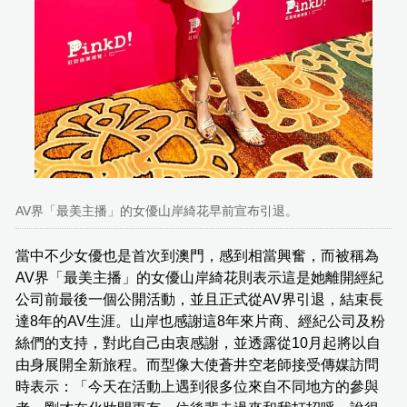
AV界「最美主播」的女優山岸綺花早前宣布引退。
當中不少女優也是首次到澳門，感到相當興奮，而被稱為
AV界「最美主播」的女優山岸綺花則表示這是她離開經紀
公司前最後一個公開活動，並且正式從AV界引退，結束長
達8年的AV生涯。山岸也感謝這8年來片商、經紀公司及粉
絲們的支持，對此自己由衷感謝，並透露從10月起將以自
由身展開全新旅程。而型像大使蒼井空老師接受傳媒訪問
時表示：「今天在活動上遇到很多位來自不同地方的參與