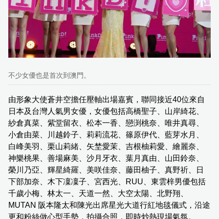
不少女優也是首次到澳門。
由形象大使蒼井空擔任壓軸出場嘉賓，聯同接近40位來自
日本及台灣人氣男女優，女優包括高橋聖子、山岸綺花、
紗倉真菜、紫堂留衣、松本一香、戀渕桃奈、唯井真尋、
小倉由菜、川越鈴子、莉莉流花、篠原伊代、藍芽水月、
白峰美羽、栗山莉緒、矢埜愛茉、吉根柚莉愛、繪麗奈、
神樂桃果、善場麻美、沙月牙衣、葉月真由、山田鈴奈、
榮川乃亞、輝星綺羅、美咲佳奈、藤田柚子、真野祈、日
下部加奈、木下凜凜子、宮西光、RUU、東雲梓男優包括
千歲小梅、林太一、天道一然、大空太陽、北野翔、
MUTAN 阪本隆太和陳光出席星光大道行紅地毯儀式，沿途
更和粉絲做心型手勢，拍攝合照，即時炒熱現場氣氛。