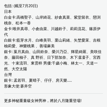
包括: (截至7月20日)
日本
白金卡:高橋聖子、山岸綺花、紗倉真菜、紫堂留衣、戀渕
桃奈、松本一香
金卡:唯井真尋、小倉由菜、川越鈴子、莉莉流花、篠原伊
代
白銀卡:藍芽水月、白峰美羽、栗山莉緒、矢埜愛茉、吉根
柚莉愛、神樂桃果 、善場麻美
銀卡: 葉月真由、山田鈴奈、榮川乃亞、輝星綺羅、美咲佳
奈、藤田柚子、真 野祈、日下部加奈、木下凜凜子、宮西
光、十束流羽、東雲梓 男優:千歲小梅、林太一、天道一
然、大空太陽
台灣
銀卡: 孟若羽、夏晴子、仔仔、房天樂.....
形象大使:蒼井空
更多神秘重量級女神男神，將於八月隆重登場!