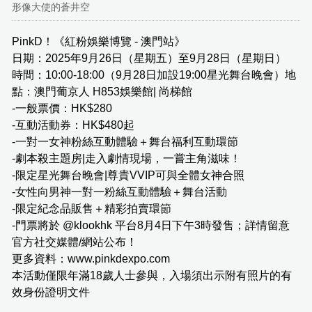
形像大使的蒼井空
PinkD！《紅粉娛樂博覽 - 澳門站》
日期：2025年9月26日（星期五）至9月28日（星期日）
時間：10:00-18:00（9月28日加設19:00星光舞台晚會）地
點：澳門葡京人 H853娛樂館| 尚梯館
-一般票價：HK$280
-互動活動券：HK$480起
-一對一女神粉絲互動體驗＋舞台福利互動環節
-劇本殺主題房|走入劇情現場，一嘗主角滋味！
-限定星光舞台晚會|尊貴VVIP可與全體女神合照
-女性向男神一對一粉絲互動體驗＋舞台活動
-限定紀念品販售＋精彩拍賣環節
-門票將於 @klookhk 平台8月4日下午3時發售；詳情留意
官方社交媒體/網站公布！
更多資料：www.pinkdexpo.com
本活動僅限年滿18歲人士參與，入場須出示附有照片的有
效身份證明文件