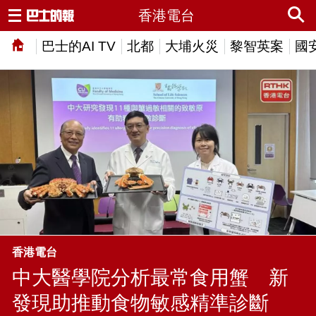
香港電台
巴士的AI TV
北都
大埔火災
黎智英案
國
香港電台
中大醫學院分析最常食用蟹 新
發現助推動食物敏感精準診斷