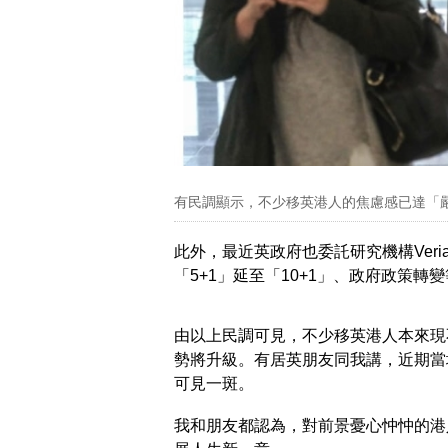
有民調顯示，不少移英港人的焦慮感已達「
此外，最近英政府也委託研究機構Veri
「5+1」延至「10+1」、政府政策轉
由以上民調可見，不少移英港人本來現
勢將升級。有居英朋友同我講，近期當
可見一斑。
我和朋友都認為，對前景憂心忡忡的港