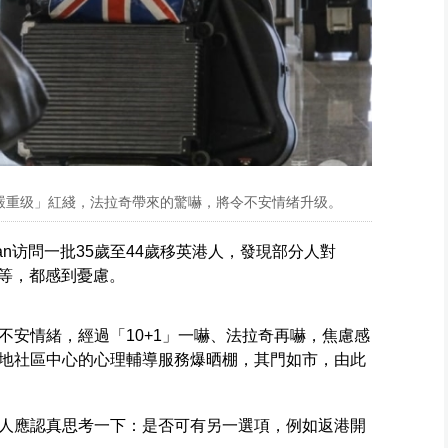
嚴重级」紅綫，法拉奇帶來的驚嚇，將令不安情绪升级。
an访問一批35歲至44歲移英港人，發現部分人對
變等，都感到憂慮。
不安情緒，經過「10+1」一嚇、法拉奇再嚇，焦慮感
地社區中心的心理輔導服務爆晒棚，其門如市，由此
人應認真思考一下：是否可有另一選項，例如返港開