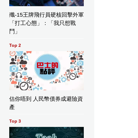
殲-15王牌飛行員硬核回擊外軍
「打工心態」：「我只想戰
鬥」
Top 2
估你唔到 人民幣債券成避險資
產
Top 3