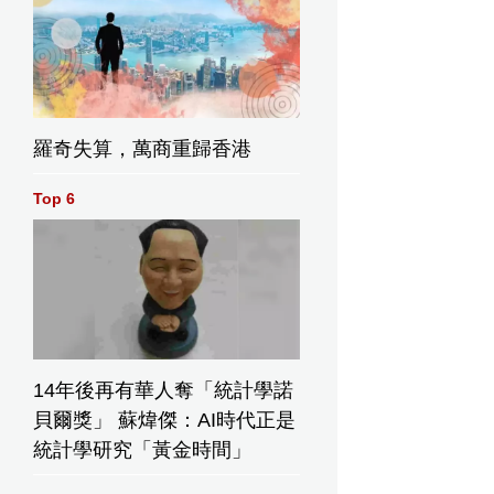
羅奇失算，萬商重歸香港
Top 6
14年後再有華人奪「統計學諾
貝爾獎」 蘇煒傑：AI時代正是
統計學研究「黃金時間」