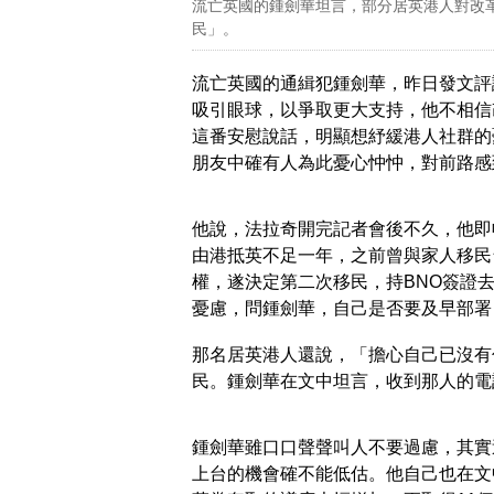
流亡英國的鍾劍華坦言，部分居英港人對改
民」。
流亡英國的通緝犯鍾劍華，昨日發文評
吸引眼球，以爭取更大支持，他不相信
這番安慰說話，明顯想紓緩港人社群的
朋友中確有人為此憂心忡忡，對前路感
他說，法拉奇開完記者會後不久，他即
由港抵英不足一年，之前曾與家人移民
權，遂決定第二次移民，持BNO簽證
憂慮，問鍾劍華，自己是否要及早部署
那名居英港人還說，「擔心自己已沒有
民。鍾劍華在文中坦言，收到那人的電
鍾劍華雖口口聲聲叫人不要過慮，其實
上台的機會確不能低估。他自己也在文