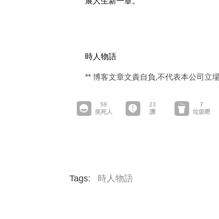
展人生新一章。
時人物語
** 博客文章文責自負,不代表本公司立場 
Tags:
時人物語