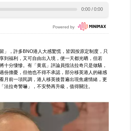
留」，許多BNO港人大感驚慌，皆因按原定制度，只
享到福利，又可自由出入境，便一天都光晒，但若
將十分悽慘。有「黄底」評論員指法拉奇只是做騷，
過份擔憂，但他也不得不承認，部分移英港人的確感
看月前一項民調，港人移英後普遍出現焦慮情緒，更
「法拉奇警嚇」，不安勢再升級，值得關注。