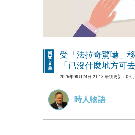
受「法拉奇驚嚇」移
博
客
文
「已沒什麼地方可
章
2025年09月24日 21:13 最後更新：09月2
時人物語