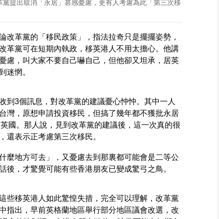
革黨提出取消「永居」甚感憂慮，更有人考慮為此「第三次移
論改革黨的「移民政策」，指法拉奇只是擺擺姿勢，
改革黨可在短期內執政，移英港人不用太擔心。他講
憂慮，叫大家不要自己嚇自己，但他卻又坦承，居英
到迷惘。
收到3個訊息，對改革黨的建議憂心忡忡。其中一人
台灣，原想申請投資移民，但搞了幾年都不獲批永居
去英國。那人說，見到改革黨的建議後，這一次真的很
，還表示正考慮第三次移民。
什麼地方可去」，又憂慮去到那裏都可能會是二等公
話後，才驚覺可能有些香港朋友已變成驚弓之鳥。
這些移英港人如此驚惶失措，完全可以理解，改革黨
中指出，早前英格蘭地區舉行部分地區議會改選，改