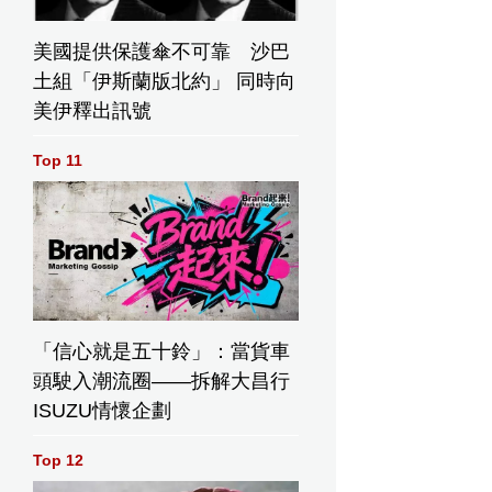
美國提供保護傘不可靠 沙巴
土組「伊斯蘭版北約」 同時向
美伊釋出訊號
Top 11
「信心就是五十鈴」：當貨車
頭駛入潮流圈——拆解大昌行
ISUZU情懷企劃
Top 12