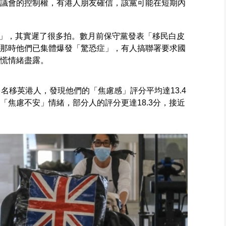
個議會的控制權，有港人朋友確信，該黨可能在短期內
」，其實遲了很多拍。數月前保守黨發表「移民白皮
，那時他們已集體爆發「驚恐症」，有人搞聯署要求國
恐慌情緒盡露。
多名移英港人，發現他們的「焦慮感」評分平均達13.4
「焦慮不安」情緒，部分人的評分更達18.3分，接近