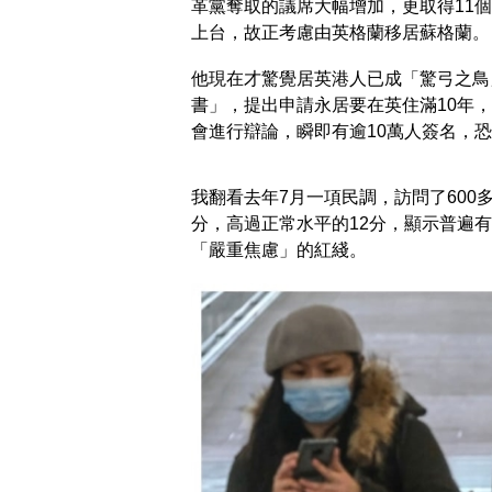
革黨奪取的議席大幅增加，更取得11
上台，故正考慮由英格蘭移居蘇格蘭。
他現在才驚覺居英港人已成「驚弓之鳥
書」，提出申請永居要在英住滿10年
會進行辯論，瞬即有逾10萬人簽名，
我翻看去年7月一項民調，訪問了600
分，高過正常水平的12分，顯示普遍有
「嚴重焦慮」的紅綫。