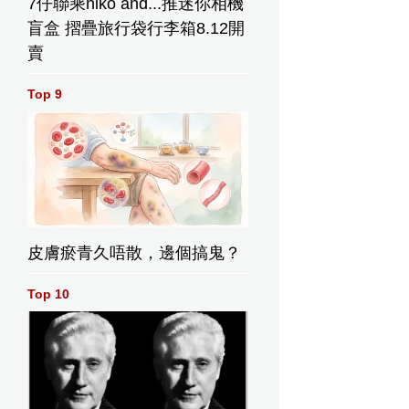
7仔聯乘niko and...推迷你相機
盲盒 摺疊旅行袋行李箱8.12開
賣
Top 9
皮膚瘀青久唔散，邊個搞鬼？
Top 10