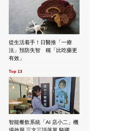
從生活着手！日醫推「一療
法」預防失智 稱「比吃藥更
有效」
Top 13
智能餐飲系統「AI 店小二」機
場啟用 三文三語落單 駱國