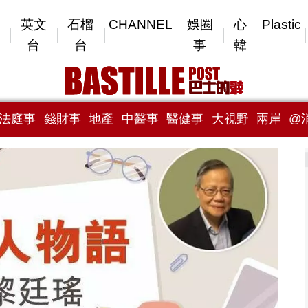
英文
石榴
CHANNEL
娛圈
心
Plastic
台
台
事
韓
法庭事
錢財事
地產
中醫事
醫健事
大視野
兩岸
@