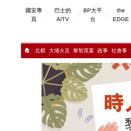
國安專
巴士的
BP大平
the
頁
AITV
台
EDGE
北都
大埔火災
黎智英案
政事
社會事