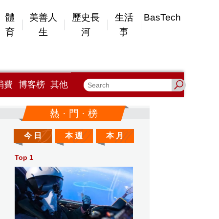
體
美善人
歷史長
生活
BasTech
育
生
河
事
消費
博客榜
其他
熱 · 門 · 榜
今 日
本 週
本 月
Top 1