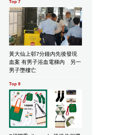
Top 7
黃大仙上邨7分鐘內先後發現
血案 有男子浴血電梯內 另一
男子墮樓亡
Top 8