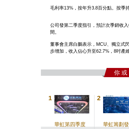
毛利率13%，按年升3.8百分點。按季
公司發第二季度指引，預計次季銷收入6
間。
董事會主席白鵬表示，MCU、獨立式閃
步增加，收入佔心升至62.7%，8吋
你 或
華虹第四季度
華虹籌劃發