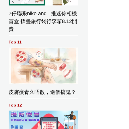
7仔聯乘niko and...推迷你相機
盲盒 摺疊旅行袋行李箱8.12開
賣
Top 11
皮膚瘀青久唔散，邊個搞鬼？
Top 12