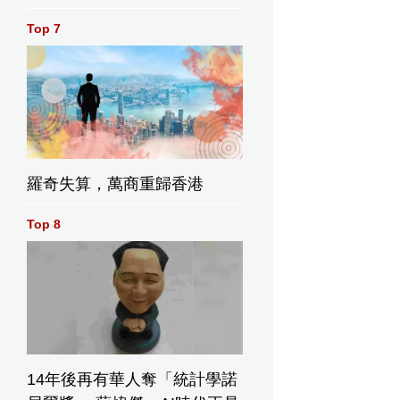
Top 7
羅奇失算，萬商重歸香港
Top 8
14年後再有華人奪「統計學諾