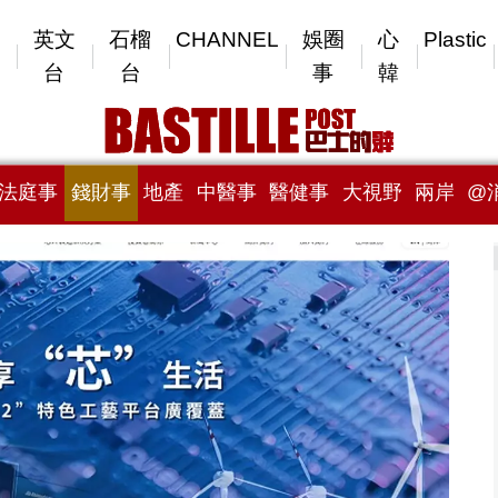
英文
石榴
CHANNEL
娛圈
心
Plastic
台
台
事
韓
法庭事
錢財事
地產
中醫事
醫健事
大視野
兩岸
@