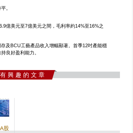
持平。
.9億美元至7億美元之間，毛利率約14%至16%之
存及BCU工藝產品收入增幅顯著。首季12吋產能穩
產維持良好盈利能力。
 有 興 趣 的 文 章
A股