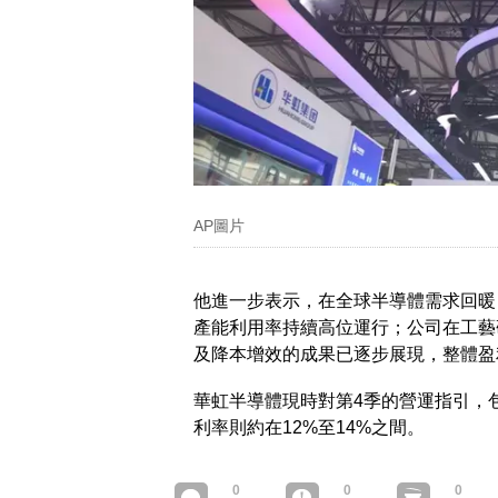
AP圖片
他進一步表示，在全球半導體需求回暖
產能利用率持續高位運行；公司在工藝
及降本增效的成果已逐步展現，整體盈
華虹半導體現時對第4季的營運指引，包
利率則約在12%至14%之間。