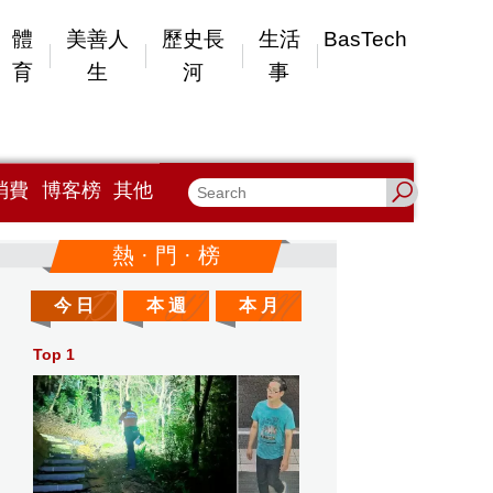
體
美善人
歷史長
生活
BasTech
育
生
河
事
消費
博客榜
其他
熱 · 門 · 榜
今 日
本 週
本 月
Top 1