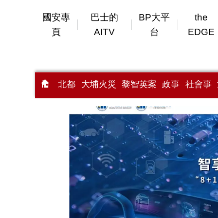
國安專
巴士的
BP大平
the
頁
AITV
台
EDGE
北都
大埔火災
黎智英案
政事
社會事