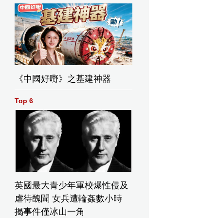
《中國好嘢》之基建神器
Top 6
英國最大青少年軍校爆性侵及
虐待醜聞 女兵遭輪姦數小時
揭事件僅冰山一角