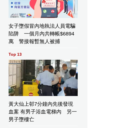
女子墮假冒內地執法人員電騙
陷阱 一個月內共轉帳$6894
萬 警接報暫無人被捕
Top 13
黃大仙上邨7分鐘內先後發現
血案 有男子浴血電梯內 另一
男子墮樓亡