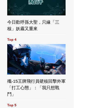
今日歡呼孫大聖，只緣「三
核」妖霧又重來
Top 4
殲-15王牌飛行員硬核回擊外軍
「打工心態」：「我只想戰
鬥」
Top 5