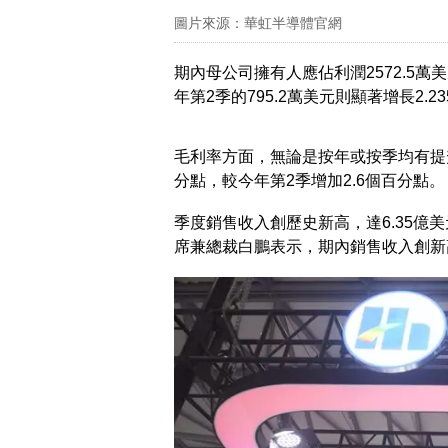
圖片來源：華虹半導體官網
期內母公司擁有人應佔利潤2572.5萬美
年第2季的795.2萬美元則顯著增長2.2
毛利率方面，無論是按年或按季均有提升
分點，較今年第2季增加2.6個百分點。
季度銷售收入創歷史新高，達6.35億美
席兼總裁白鵬表示，期內銷售收入創新高