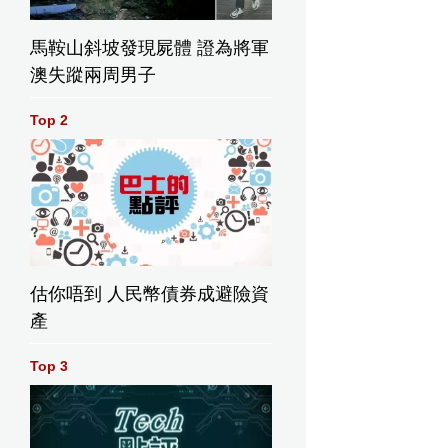
馬鞍山斜坡發現屍體 證為將軍
澳失蹤兩周男子
Top 2
估你唔到 人民幣債券成避險資
產
Top 3