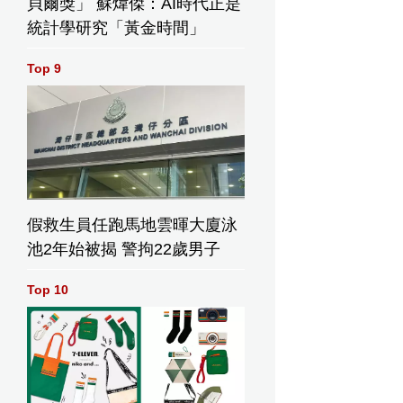
貝爾獎」 蘇煒傑：AI時代正是
統計學研究「黃金時間」
Top 9
假救生員任跑馬地雲暉大廈泳
池2年始被揭 警拘22歲男子
Top 10