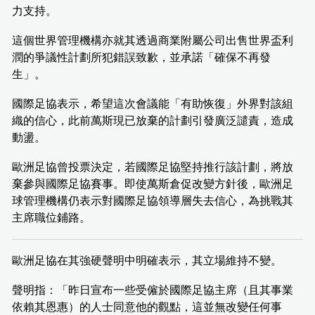
力支持。
這個世界管理機構亦就其透過商業附屬公司出售世界盃利
潤的爭議性計劃所犯錯誤致歉，並承諾「確保不再發
生」。
國際足協表示，希望這次會議能「有助恢復」外界對該組
織的信心，此前萬斯現已放棄的計劃引發廣泛譴責，造成
動盪。
歐洲足協曾投票決定，若國際足協堅持推行該計劃，將放
棄參與國際足協賽事。即使萬斯倉促改變方針後，歐洲足
球管理機構仍表示對國際足協領導層失去信心，為挑戰其
主席職位鋪路。
歐洲足協在其強硬聲明中明確表示，其立場維持不變。
聲明指：「昨日宣布一些受僱於國際足協主席（且其事業
依賴其恩惠）的人士同意他的觀點，這並無改變任何事