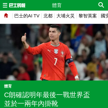
體育
巴士的AI TV
北都
大埔火災
黎智英案
國
體育
C朗確認明年最後一戰世界盃
並於一兩年內掛靴