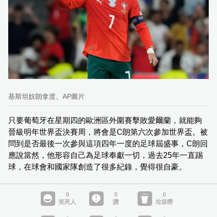
基斯坦奴朗拿度。AP圖片
只要葡萄牙在星期四的歐洲區外圍賽擊敗愛爾蘭，就能夠
晉級明年世界盃決賽周，將會是C朗第六次參加世界盃。被
問到是否最後一次參與這項四年一度的足球屆盛事，C朗回
應說當然，他形容自己為足球奉獻一切，過去25年一直踢
球，在球會和國家隊創造了很多紀錄，覺得很自豪。