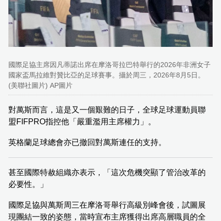
國際足協主席因凡蒂諾出席在摩洛哥拉巴特舉行的2026年非洲女子
國家盃馬拉維對贊比亞的足球賽事。攝於周三，2026年8月5日。
(美聯社圖片) AP圖片
對萬斯而言，這是又一個艱難的日子，全球足球運動員聯
盟FIFPRO指控他「嚴重濫用主席權力」。
英格蘭足球總會亦已撤回對萬斯連任的支持。
甚至國際特赦組織亦表示，「這次危機突顯了管治改革的
必要性。」
國際足協與萬斯周三在摩洛哥舉行高級別峰會後，試圖展
現團結一致的姿態，當時宣布主席獲得出席高層職員的全