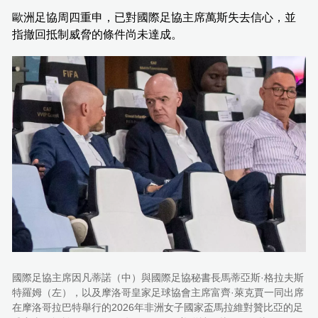
歐洲足協周四重申，已對國際足協主席萬斯失去信心，並
指撤回抵制威脅的條件尚未達成。
國際足協主席因凡蒂諾（中）與國際足協秘書長馬蒂亞斯·格拉夫斯
特羅姆（左），以及摩洛哥皇家足球協會主席富齊·萊克賈一同出席
在摩洛哥拉巴特舉行的2026年非洲女子國家盃馬拉維對贊比亞的足