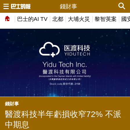
錢財事
巴士的AI TV
北都
大埔火災
黎智英案
國
錢財事
醫渡科技半年虧損收窄72% 不派
中期息