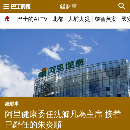
錢財事
巴士的AI TV
北都
大埔火災
黎智英案
國
錢財事
阿里健康委任沈滌凡為主席 接替
已辭任的朱炎順