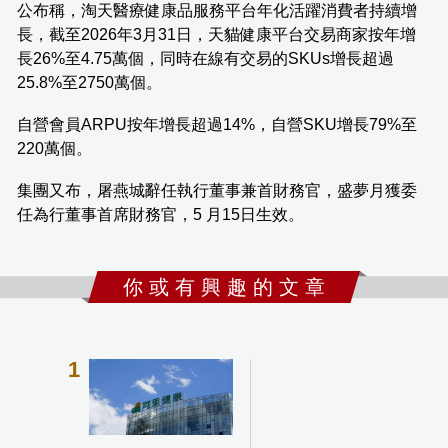
公布稱，淘天醫療健康品服務平台年化活躍消費者持續增
長，截至2026年3月31日，天貓健康平台交易商家按年增
長26%至4.75萬個，同時在線有交易的SKUs增長超過
25.8%至2750萬個。
自營會員ARPU按年增長超過14%，自營SKU增長79%至
220萬個。
集團又布，屠燕城辭任執行董事兼首財務官，盛夢月獲委
任為行董事首席財務官，5 月15日生效。
你 或 有 興 趣 的 文 章