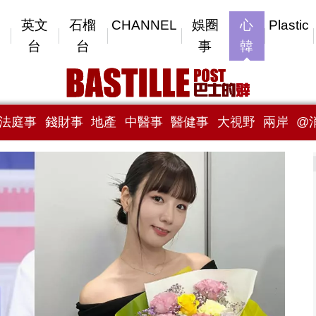
英文
石榴
CHANNEL
娛圈
心
Plastic
台
台
事
韓
法庭事
錢財事
地產
中醫事
醫健事
大視野
兩岸
@