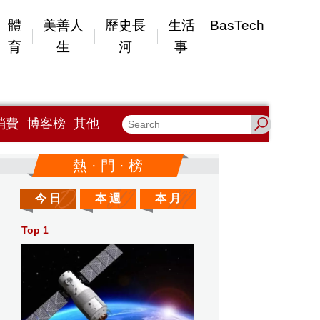
體
美善人
歷史長
生活
BasTech
育
生
河
事
消費
博客榜
其他
熱 · 門 · 榜
今 日
本 週
本 月
Top 1