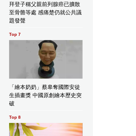
拜登子稱父親前列腺癌已擴散
至骨骼等處 感痛楚仍就公共議
題發聲
Top 7
「繪本奶奶」蔡皋奪國際安徒
生插畫獎 中國原創繪本歷史突
破
Top 8