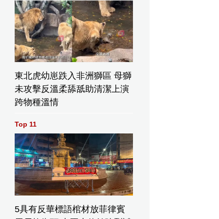
東北虎幼崽跌入非洲獅區 母獅
未攻擊反溫柔舔舐助清潔上演
跨物種溫情
Top 11
在5月與普美結婚。網上圖片
5具有反華標語棺材放菲律賓