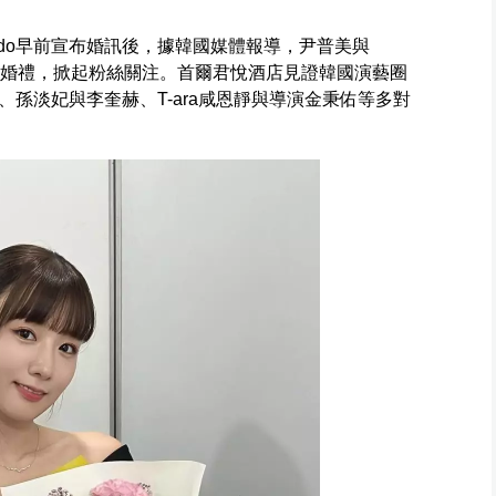
Rado早前宣布婚訊後，據韓國媒體報導，尹普美與
舉行婚禮，掀起粉絲關注。首爾君悅酒店見證韓國演藝圈
孫淡妃與李奎赫、T-ara咸恩靜與導演金秉佑等多對