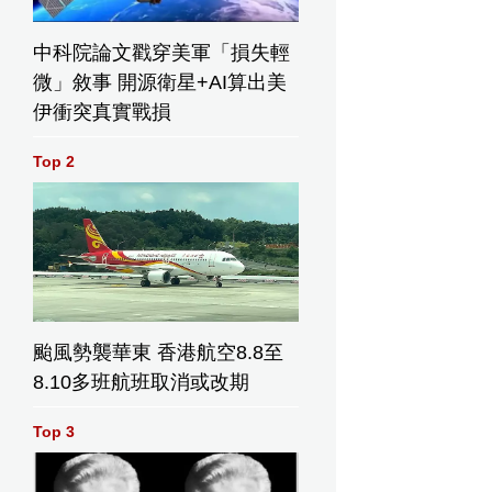
中科院論文戳穿美軍「損失輕
微」敘事 開源衛星+AI算出美
伊衝突真實戰損
Top 2
颱風勢襲華東 香港航空8.8至
8.10多班航班取消或改期
Top 3