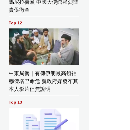
馬尼拉街頭 中國大使館強烈譴
責促徹查
Top 12
拉埋天
中東局勢｜有傳伊朗最高領袖
穆傑塔巴命危 親政府媒發布其
本人影片但無說明
Top 13