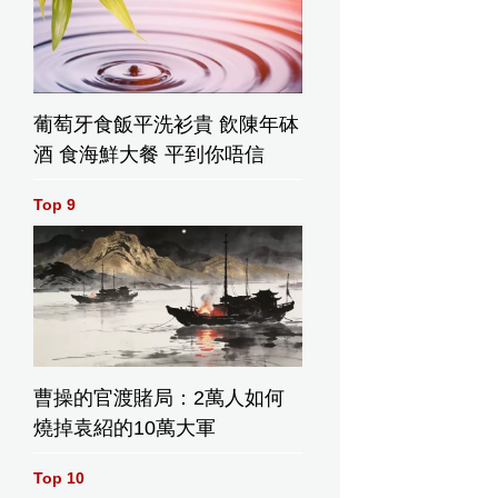
葡萄牙食飯平洗衫貴 飲陳年砵
酒 食海鮮大餐 平到你唔信
Top 9
曹操的官渡賭局：2萬人如何
燒掉袁紹的10萬大軍
Top 10