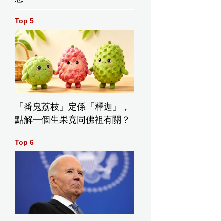
Top 5
「番鬼荔枝」定係「釋迦」，
點解一個生果竟同佛祖有關？
Top 6