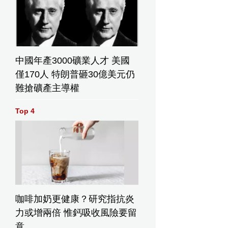
中國年產3000礦業人才 美國
僅170人 特朗普砸30億美元仍
難搶礦產主導權
Top 4
咖啡加奶更健康？研究指抗炎
力或增兩倍 惟鈣吸收風險要留
意