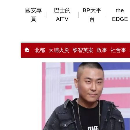
國安專
巴士的
BP大平
the
頁
AITV
台
EDGE
北都
大埔火災
黎智英案
政事
社會事