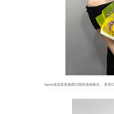
Apink成員普美婚禮日期與場地曝光。 普美I