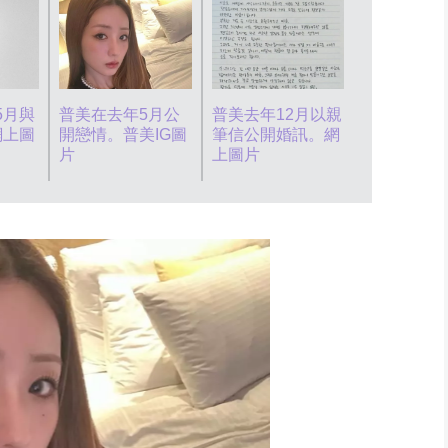
5月與
普美在去年5月公
普美去年12月以親
二人即將「
網上圖
開戀情。普美IG圖
筆信公開婚訊。網
窗」。
片
上圖片