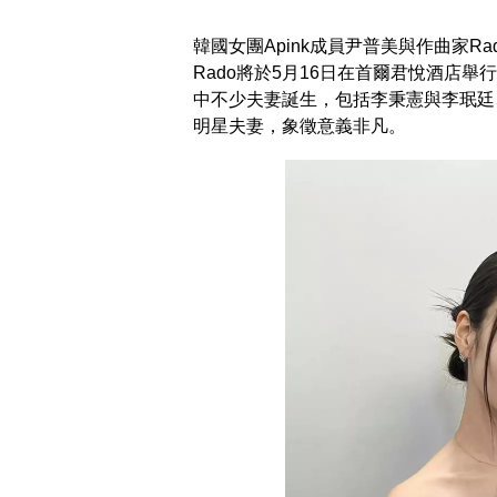
韓國女團Apink成員尹普美與作曲家
Rado將於5月16日在首爾君悅酒店
中不少夫妻誕生，包括李秉憲與李珉廷、
明星夫妻，象徵意義非凡。