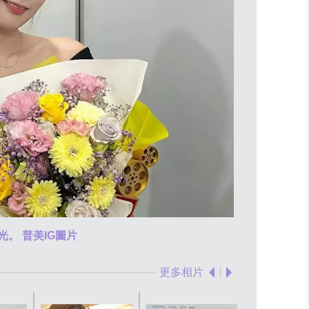
光。 普美IG圖片
Rado即將
更多相片