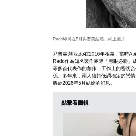
Rado即將在5月與普美結婚。網上圖片
尹普美與Rado在2016年相識，當時Apin
Rado作為知名製作團隊「黑眼必勝」成員，參
等多首代表作的創作，工作上的密切合
係。多年來，兩人維持低調穩定的戀情，
將於2026年5月結婚的消息。
點擊看圖輯