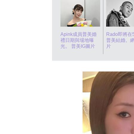
Apink成員普美婚
Rado即將在
禮日期與場地曝
普美結婚。
光。 普美IG圖片
片