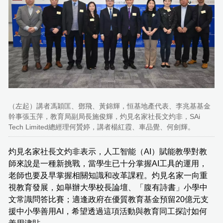
（左起）講者馮穎匡、鄧飛、黃錦輝，恒基地產代表、李兆基基金
幹事張玉萍，教育局副局長施俊輝，灼見名家社長文灼非，SAi
Tech Limited總經理何贇婷，講者楊紅霞、車品覺、何劍輝。
灼見名家社長文灼非表示，人工智能（AI）賦能教學對教
師來說是一種新挑戰，當學生已十分掌握AI工具的運用，
老師也要及早掌握相關知識和改革課程。灼見名家一向重
視教育發展，如舉辦大學校長論壇、「腹有詩書」小學中
文常識問答比賽；適逢政府在優質教育基金預留20億元支
援中小學善用AI，希望透過這項活動與教育同工探討如何