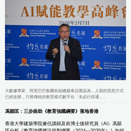
大數據專家、阿里巴巴集團前副總裁車品覺認為，人類的思想方式
已經改變，只將傳統的教育模式數字化「未必行得通」。
馮穎匡：三步曲助《教育強國綱要》落地香港
香港大學建築學院兼任講師及前博士後研究員（AI）馮穎
匡分析《教育強國建設規劃綱要（2024—2035年）》如何