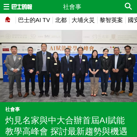
社會事
巴士的AI TV
北都
大埔火災
黎智英案
國
社會事
灼見名家與中大合辦首屆AI賦能
教學高峰會 探討最新趨勢與機遇