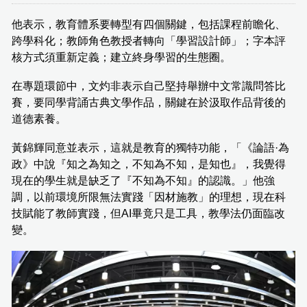
他表示，教育體系要轉型有四個關鍵，包括課程前瞻化、
跨學科化；教師角色教授者轉向「學習設計師」；字本評
核方式須重新定義；建立終身學習的生態圈。
在專題環節中，文灼非表示自己堅持舉辦中文常識問答比
賽，要同學背誦古典文學作品，關鍵在於汲取作品背後的
道德素養。
黃錦輝同意並表示，這就是教育的獨特功能，「《論語·為
政》中說『知之為知之，不知為不知，是知也』，我覺得
現在的學生就是缺乏了『不知為不知』的認識。」他強
調，以前環境所限無法實踐「因材施教」的理想，現在科
技賦能了教師實踐，但AI畢竟只是工具，教學法仍面臨改
變。