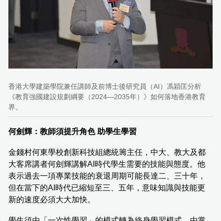
香港大學建築學院兼任講師及前博士後研究員（AI）馮穎匡分析
《教育強國建設規劃綱要（2024—2035年）》如何落地香港教育
界。
何劍輝：教師須提升角色 助學生學習
金錢村何東學校創新科技組總統籌主任，中大、教大及都
大客席講者何劍輝講解AI時代學生需要的技能與態度。他
表示過去一項專業技能的衰退周期可能長達二、三十年，
但在當下的AI時代已縮短至三、五年，意味知識與技能更
新的速度必須大大加快。
學生須由「一次性學習」的模式轉為終身學習模式，由掌