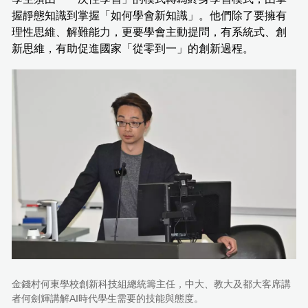
握靜態知識到掌握「如何學會新知識」。他們除了要擁有
理性思維、解難能力，更要學會主動提問，有系統式、創
新思維，有助促進國家「從零到一」的創新過程。
金錢村何東學校創新科技組總統籌主任，中大、教大及都大客席講
者何劍輝講解AI時代學生需要的技能與態度。