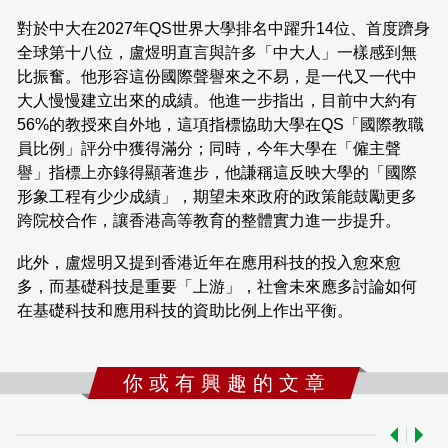
對於中大在2027年QS世界大學排名中躍升14位、首度躋身
全球第十八位，盧煜明直言與許多「中大人」一樣感到無
比振奮。他形容這份國際聲譽來之不易，是一代又一代中
大人慢慢建立出來的成績。他進一步指出，目前中大約有
56%的教授來自外地，這項指標協助大學在QS「國際教職
員比例」評分中獲得滿分；同時，今年大學在「僱主聲
譽」指標上亦錄得顯著進步，他謙稱這反映大學的「國際
形象工程有少少成績」，期望未來政府的政策能鼓勵更多
跨院校合作，讓香港高等教育的整體實力進一步提升。
此外，盧煜明又提到香港近年在應用科技的投入愈來愈
多，而基礎科技是重要「上游」，社會未來應多討論如何
在基礎科技和應用科技的資助比例上作出平衡。
你 或 有 興 趣 的 文 章