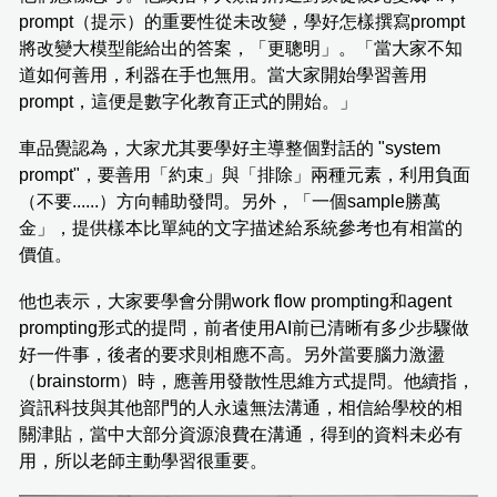
prompt（提示）的重要性從未改變，學好怎樣撰寫prompt
將改變大模型能給出的答案，「更聰明」。「當大家不知
道如何善用，利器在手也無用。當大家開始學習善用
prompt，這便是數字化教育正式的開始。」
車品覺認為，大家尤其要學好主導整個對話的 "system
prompt"，要善用「約束」與「排除」兩種元素，利用負面
（不要......）方向輔助發問。另外，「一個sample勝萬
金」，提供樣本比單純的文字描述給系統參考也有相當的
價值。
他也表示，大家要學會分開work flow prompting和agent
prompting形式的提問，前者使用AI前已清晰有多少步驟做
好一件事，後者的要求則相應不高。另外當要腦力激盪
（brainstorm）時，應善用發散性思維方式提問。他續指，
資訊科技與其他部門的人永遠無法溝通，相信給學校的相
關津貼，當中大部分資源浪費在溝通，得到的資料未必有
用，所以老師主動學習很重要。