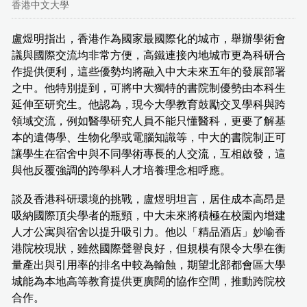
香港中文大學
盧煜明指出，香港作為國家最國際化的城市，舉辦學術會
議與國際交流均非常方便，高鐵連接內地城市更為科研合
作提供便利，這些優勢均將融入中大未來五年的發展部署
之中。他特別提到，可將中大獨特的書院制優勢由本科生
延伸至研究生。他認為，現今大學教育鼓勵交叉學科與跨
領域交流，例如醫學研究人員不能只懂醫科，更要了解基
本的遺傳學、生物化學或電腦知識等，中大的書院制正可
讓學生在宿舍中與不同學術專長的人交流，互相啟發，這
與他反覆強調的跨學科人才培養理念相呼應。
談及香港科研環境的挑戰，盧煜明坦言，居住成本高昂是
吸納國際頂尖學者的瓶頸，中大未來將積極在校園內增建
人才公寓與宿舍以提升吸引力。他以「精品酒店」妙喻香
港院校現狀，雖然國際聲譽良好，但規模有限令大學在衡
量產出與引用率的排名中較為輸蝕，期望北部都會區大學
城能為本地高等教育提供更廣闊的協作空間，推動跨院校
合作。