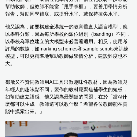
幫助教師，但教師不能當「甩手掌櫃」，要善用學情分析
報告，幫助同學補底、或提升水平、或保持拔尖水平。
他又認為，如要構建全港統一的教育垂直大語言模型，應
以學科分類，因為每所學校的派位組別（banding）不同，
以學校為單位建立的大模型未必普遍適用。相反，使用考
評局的數據，如marking schemes和sample scripts來訓練
模型，可以更精準地幫助教師做學情分析，建設難度也不
大。
鄧飛又不贊同教師用AI工具只做趣味性教材，因為教師與
年輕人的趣味點不同，製作的教材應聚焦補學生的短板，
如幫助建立語感。他又認為最關鍵的問題，在於「當AI什
麼都可以生成，教師還可以教什麼？希望各位教師能在實
踐中摸索出來。」