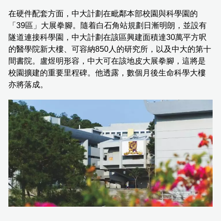
在硬件配套方面，中大計劃在毗鄰本部校園與科學園的
「39區」大展拳腳。隨着白石角站規劃日漸明朗，並設有
隧道連接科學園，中大計劃在該區興建面積達30萬平方呎
的醫學院新大樓、可容納850人的研究所，以及中大的第十
間書院。盧煜明形容，中大可在該地皮大展拳腳，這將是
校園擴建的重要里程碑。他透露，數個月後生命科學大樓
亦將落成。