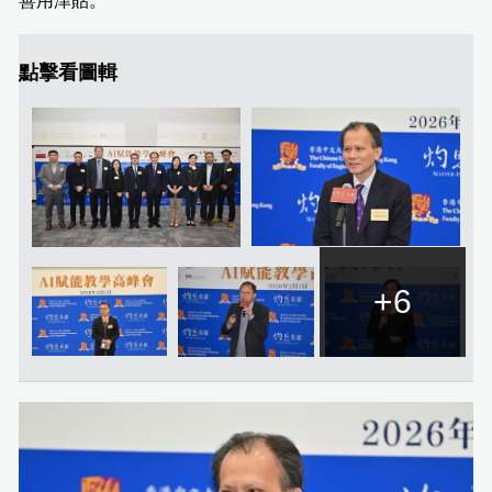
善用津貼。
點擊看圖輯
+6