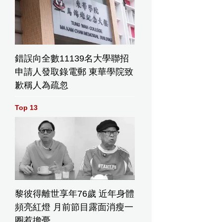
錯誤向全數11139名大學聯招
申請人發取錄電郵 東華學院致
歉稱人為疏忽
Top 13
黎彼得離世享年76歲 近年身體
頻亮紅燈 月前節目露面消瘦一
圈惹擔憂