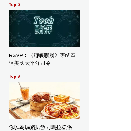
Top 5
RSVP︰《聯戰聯勝》專函奉
達美國太平洋司令
Top 6
你以為焗豬扒飯同馬拉糕係