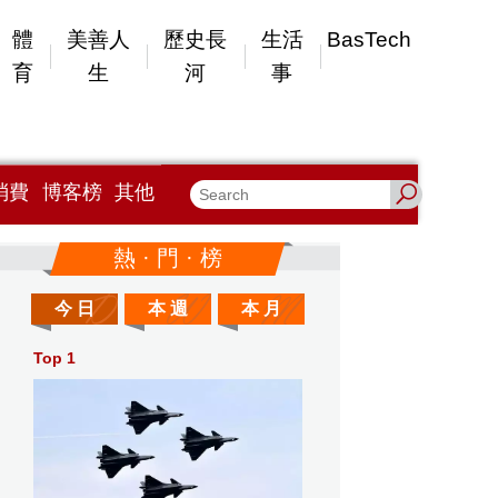
體
美善人
歷史長
生活
BasTech
育
生
河
事
消費
博客榜
其他
熱 · 門 · 榜
今 日
本 週
本 月
Top 1