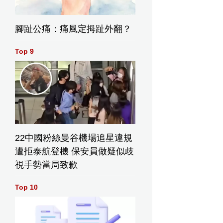
腳趾公痛：痛風定拇趾外翻？
Top 9
22中國粉絲曼谷機場追星違規
遭拒泰航登機 保安員做疑似歧
視手勢當局致歉
Top 10