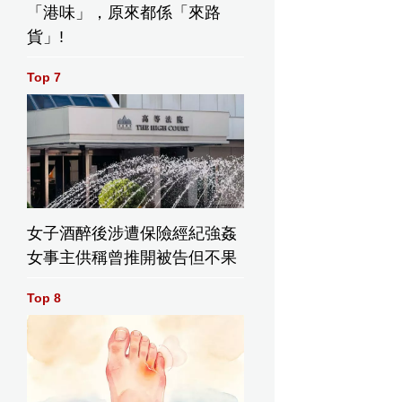
「港味」，原來都係「來路
貨」!
Top 7
女子酒醉後涉遭保險經紀強姦
女事主供稱曾推開被告但不果
Top 8