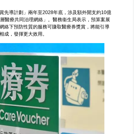
先導計劃」兩年至2028年底，涉及額外開支約10億
基層醫療共同治理網絡」。醫務衞生局表示，預算案展
網絡下預防性質的服務可賺取醫療券獎賞，將能引導
相成，發揮更大效用。