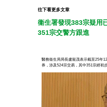
往下看更多文章
衞生署發現383宗疑用
351宗交警方跟進
醫務衞生局局長盧寵茂表示截至25年1
券，涉及524宗交易，其中351宗經