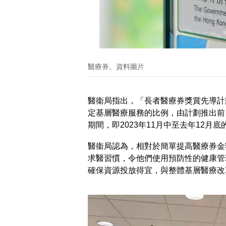
醫療券。資料圖片
醫衞局指出，「長者醫療券獎賞先導計
定基層醫療服務的比例，由計劃推出前，
期間，即2023年11月中至去年12月底
醫衞局認為，相對於簡單提高醫療券金
求醫習慣，令他們使用預防性的健康管
確保資源投放得宜，與整體基層醫療改