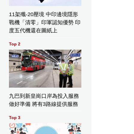
11架殲-20壓境 中印邊境隱形
戰機「清零」印軍認知優勢 印
度五代機還在圖紙上
Top 2
九巴到新皇崗口岸為投入服務
做好準備 將有3路線提供服務
Top 3