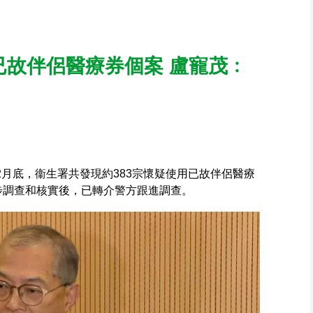
已故伴侶醫療券個案 盧寵茂﹕
2月底，衞生署共發現約383宗懷疑使用已故伴侶醫療
初步調查和核實後，已轉介警方跟進調查。