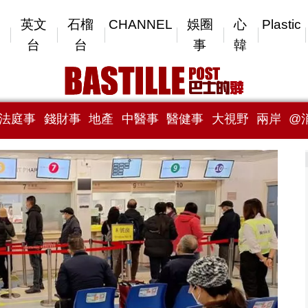
英文
石榴
CHANNEL
娛圈
心
Plastic
台
台
事
韓
法庭事
錢財事
地產
中醫事
醫健事
大視野
兩岸
@