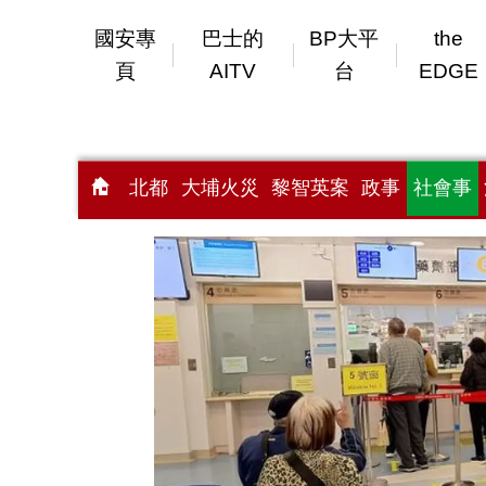
國安專
巴士的
BP大平
the
頁
AITV
台
EDGE
北都
大埔火災
黎智英案
政事
社會事