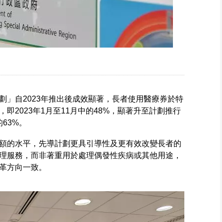
劃」自2023年推出後成效顯著，長者使用醫療券於特
即2023年1月至11月中的48%，顯著升至計劃推行
的63%。
額的水平，先導計劃更具引導性及更有效改變長者的
理服務，而非著重用於處理偶發性疾病或其他用途，
革方向一致。