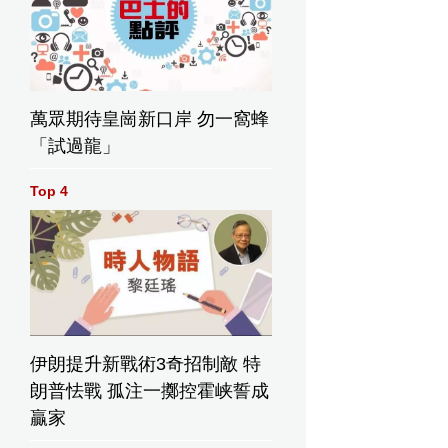
萬眾期待皇崗新口岸 勿一窩蜂
「試過龍」
Top 4
伊朗提升新戰術3奇招制敵 特
朗普怯戰 孤注一擲控霍峡誓成
贏家