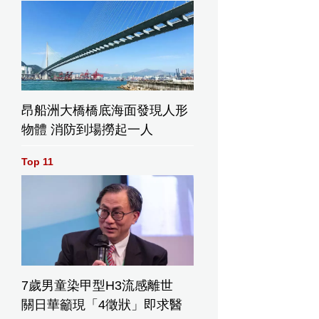
昂船洲大橋橋底海面發現人形
物體 消防到場撈起一人
Top 11
7歲男童染甲型H3流感離世
關日華籲現「4徵狀」即求醫