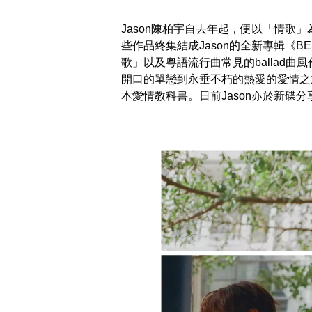
Jason陳柏宇自去年起，便以「情歌
些作品終集結成Jason的全新專輯《BEST
歌」以及粵語流行曲常見的ballad曲
開口的單戀到永垂不朽的熱愛的愛情之旅
本愛情教科書。日前Jason亦於新碟