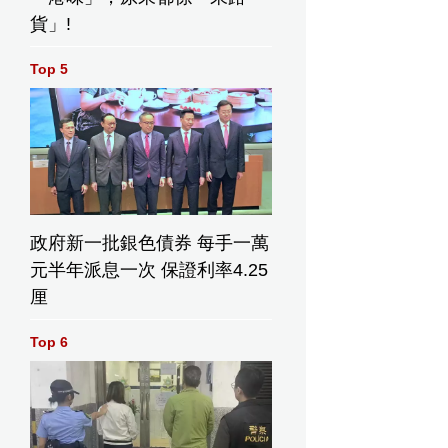
貨」!
Top 5
政府新一批銀色債券 每手一萬
元半年派息一次 保證利率4.25
厘
Top 6