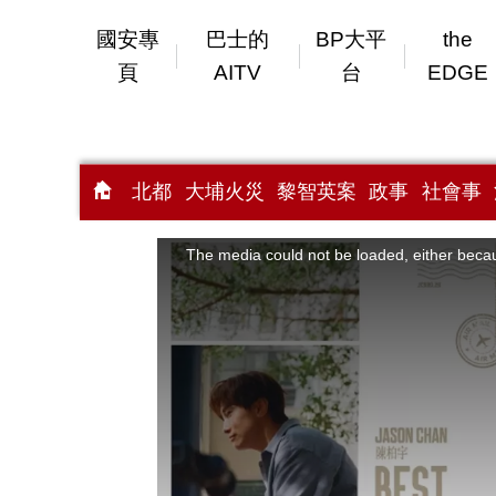
國安專
巴士的
BP大平
the
頁
AITV
台
EDGE
北都
大埔火災
黎智英案
政事
社會事
This
is
a
The media could not be loaded, either becau
modal
window.