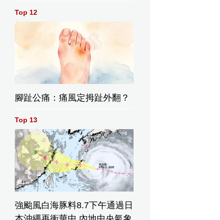
Top 12
腳趾公痛：痛風定拇趾外翻？
Top 13
LADS OF 關於...情歌》
強颱風白海豚料8.7下午通過日
本沖繩再衝華中 內地中央氣象