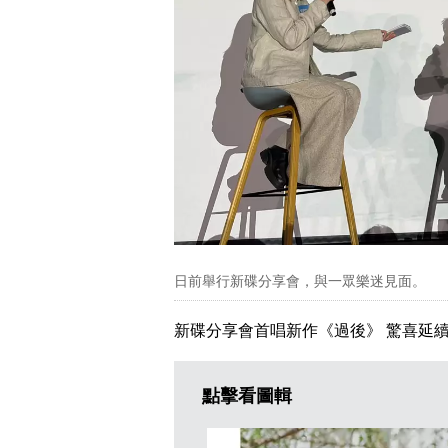
日前舉行新碟分享會，與一眾樂迷見面。
新碟分享會首唱新作《過後》 驚喜延
點擊看圖輯