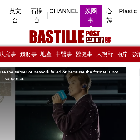
英文
石榴
CHANNEL
娛圈
心
Plastic
台
台
事
韓
法庭事
錢財事
地產
中醫事
醫健事
大視野
兩岸
@
se the server or network failed or because the format is not
supported.