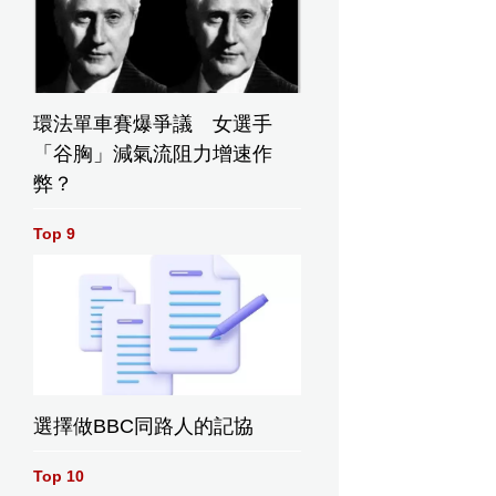
環法單車賽爆爭議 女選手
「谷胸」減氣流阻力增速作
弊？
Top 9
選擇做BBC同路人的記協
Top 10