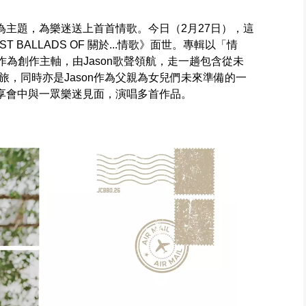
」為主題，為樂迷送上首首情歌。今日（2月27日），這
 BALLADS OF 關於...情歌》面世。專輯以「情
風作為創作主軸，由Jason歌聲領航，走一趟包含從未
，同時亦是Jason作為父親為女兒們未來準備的一
分享會中與一眾樂迷見面，演唱多首作品。