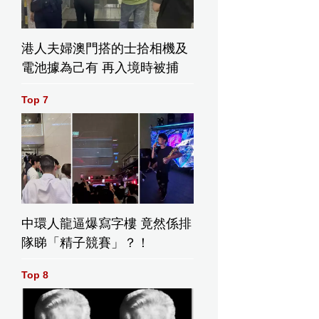
港人夫婦澳門搭的士拾相機及
電池據為己有 再入境時被捕
Top 7
中環人龍逼爆寫字樓 竟然係排
隊睇「精子競賽」？！
Top 8