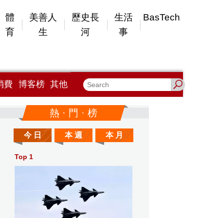
體
美善人
歷史長
生活
BasTech
育
生
河
事
消費
博客榜
其他
熱 · 門 · 榜
今 日
本 週
本 月
Top 1