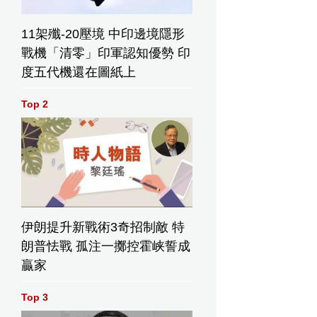
11架殲-20壓境 中印邊境隱形
戰機「清零」印軍認知優勢 印
度五代機還在圖紙上
Top 2
伊朗提升新戰術3奇招制敵 特
朗普怯戰 孤注一擲控霍峡誓成
贏家
Top 3