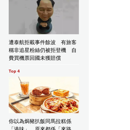
遭泰航拒載事件餘波 有旅客
稱非追星粉絲仍被拒登機 自
費買機票回國未獲賠償
Top 4
你以為焗豬扒飯同馬拉糕係
「港味」，原來都係「來路