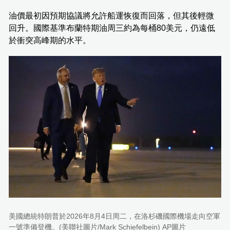
油價最初因預期協議將允許船運恢復而回落，但其後輕微
回升。國際基準布蘭特期油周三約為每桶80美元，仍遠低
於衝突高峰期的水平。
美國總統特朗普於2026年8月4日周二，在洛杉磯國際機場走向空軍
一號準備登機。(美聯社圖片/Mark Schiefelbein) AP圖片