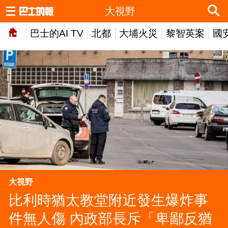
大視野
巴士的AI TV
北都
大埔火災
黎智英案
國
大視野
比利時猶太教堂附近發生爆炸事
件無人傷 內政部長斥「卑鄙反猶