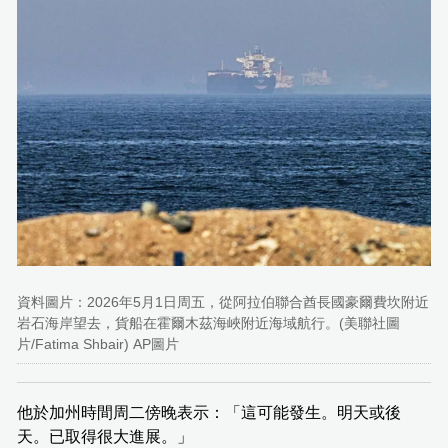
資料圖片：2026年5月1日周五，從阿拉伯聯合酋長國豪爾費坎附近
岩石海岸望去，貨船在霍爾木茲海峽附近海域航行。(美聯社圖
片/Fatima Shbair) AP圖片
他於加州時間周二傍晚表示：「這可能發生。明天或後
天。已取得很大進展。」