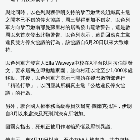
與此同時，以色列與獲伊朗支持的黎巴嫩武裝組織真主黨
之間本已不穩的停火協議，周三變得更加不穩定。以色列
軍方向黎巴嫩南部曼蘇里村的居民發出疏散警告，這是數
周以來首次發出此類警告。以色列表示，這是回應真主黨
違反雙方停火協議的行為，該協議自6月20日以來大致維
持。
以色列軍方發言人Ella Waweya中校在X平台以阿拉伯語發
文，要求居民立即撤離家園，並向村莊以北至少1,000米處
移動。其後，以色列軍方表示已開始在黎巴嫩南部進行
「精確打擊」，以回應其所稱真主黨「公然違反停火協
議」的行為。
另外，聯合國人權事務高級專員沃爾克·圖爾克批評，伊朗
自3月以來處決及死刑判決有所增加。
圖爾克指出，死刑正被用作灌輸恐懼及壓制異議。
他表示，自3月19日以來，至少有56人被處決，其中包括