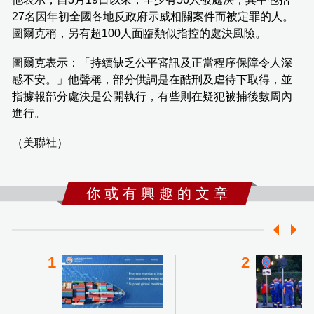
27名因年初全國各地反政府示威相關案件而被定罪的人。
圖爾克稱，另有超100人面臨類似指控的處決風險。
圖爾克表示：「持續缺乏公平審訊及正當程序保障令人深
感不安。」他聲稱，部分供詞是在酷刑及虐待下取得，並
指據報部分處決是公開執行，有些則在疑犯被捕後數周內
進行。
（美聯社）
你 或 有 興 趣 的 文 章