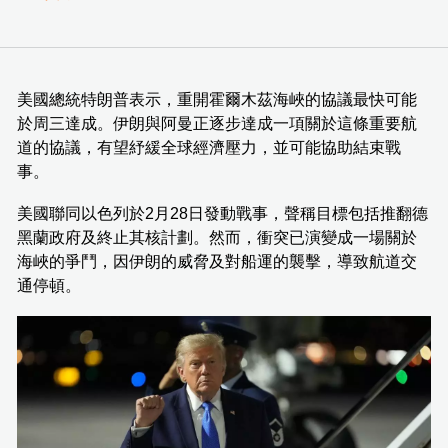
美國總統特朗普表示，重開霍爾木茲海峽的協議最快可能
於周三達成。伊朗與阿曼正逐步達成一項關於這條重要航
道的協議，有望紓緩全球經濟壓力，並可能協助結束戰
事。
美國聯同以色列於2月28日發動戰事，聲稱目標包括推翻德
黑蘭政府及終止其核計劃。然而，衝突已演變成一場關於
海峽的爭鬥，因伊朗的威脅及對船運的襲擊，導致航道交
通停頓。