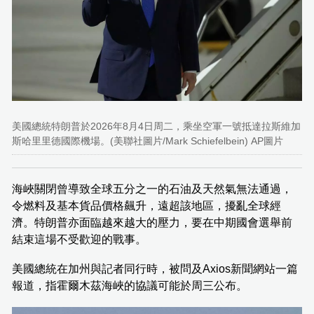
美國總統特朗普於2026年8月4日周二，乘坐空軍一號抵達拉斯維加
斯哈里里德國際機場。(美聯社圖片/Mark Schiefelbein) AP圖片
海峽關閉曾導致全球五分之一的石油及天然氣無法通過，
令燃料及基本貨品價格飆升，遠超該地區，擾亂全球經
濟。特朗普亦面臨越來越大的壓力，要在中期國會選舉前
結束這場不受歡迎的戰事。
美國總統在加州與記者同行時，被問及Axios新聞網站一篇
報道，指霍爾木茲海峽的協議可能於周三公布。