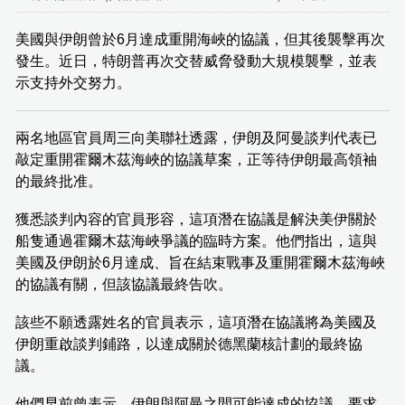
美國與伊朗曾於6月達成重開海峽的協議，但其後襲擊再次
發生。近日，特朗普再次交替威脅發動大規模襲擊，並表
示支持外交努力。
兩名地區官員周三向美聯社透露，伊朗及阿曼談判代表已
敲定重開霍爾木茲海峽的協議草案，正等待伊朗最高領袖
的最終批准。
獲悉談判內容的官員形容，這項潛在協議是解決美伊關於
船隻通過霍爾木茲海峽爭議的臨時方案。他們指出，這與
美國及伊朗於6月達成、旨在結束戰事及重開霍爾木茲海峽
的協議有關，但該協議最終告吹。
該些不願透露姓名的官員表示，這項潛在協議將為美國及
伊朗重啟談判鋪路，以達成關於德黑蘭核計劃的最終協
議。
他們早前曾表示，伊朗與阿曼之間可能達成的協議，要求