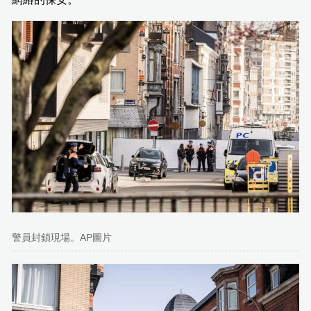
警員封鎖現場。AP圖片