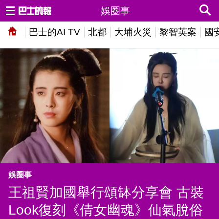
娛圈事
巴士的AI TV
北都
大埔火災
黎智英案
國
娛圈事
王祖賢加國舉行頌缽分享會 古裝
Look復刻《倩女幽魂》仙氣脫俗