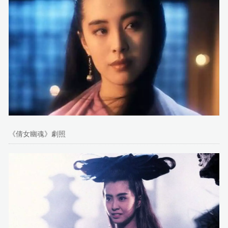
《倩女幽魂》劇照