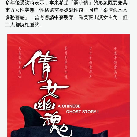
多年後受訪時表示，本來希望「聶小倩」的形象既要兼具
東方女性美態，性格還需要妖魅性感，同時「柔情似水又
多愁善感」，曾考慮請中森明菜、羅美薇出演女主角，但
二人都婉拒邀約。