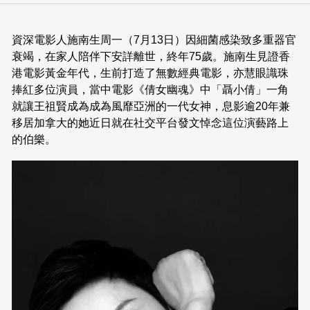
資深電影人施南生周一（7月13日）因細菌感染致多重器官
衰竭，在家人陪伴下安詳離世，終年75歲。施南生見證香
港電影黃金年代，生前打造了無數經典電影，亦慧眼識珠
捧紅多位演員，當中電影《倩女幽魂》中「聶小倩」一角
就讓王祖賢成為成為風靡亞洲的一代女神，息影逾20年兼
移居加拿大的她近日就在社交平台發文悼念這位演藝路上
的伯樂。