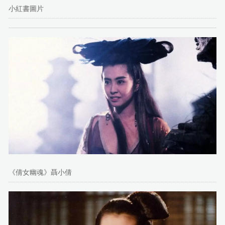
小紅書圖片
《倩女幽魂》聶小倩