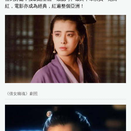
紅，電影亦成為經典，紅遍整個亞洲！
《倩女幽魂》劇照