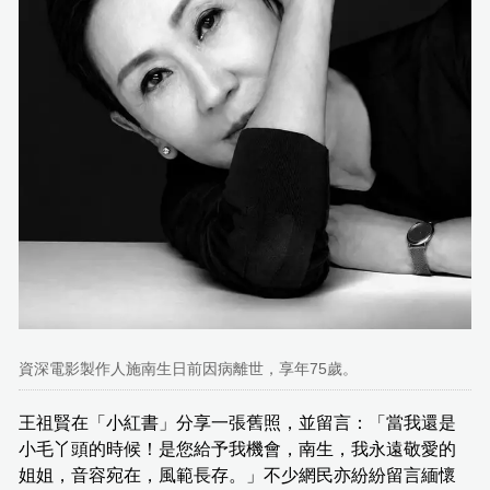
資深電影製作人施南生日前因病離世，享年75歲。
王祖賢在「小紅書」分享一張舊照，並留言：「當我還是
小毛丫頭的時候！是您給予我機會，南生，我永遠敬愛的
姐姐，音容宛在，風範長存。」不少網民亦紛紛留言緬懷