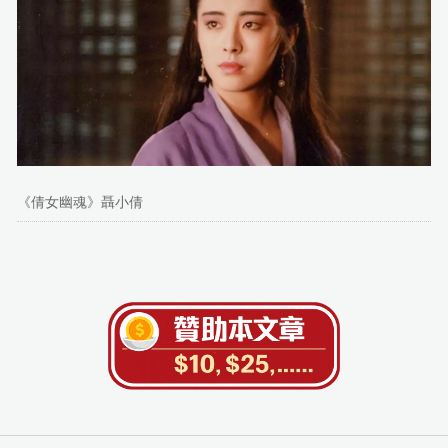
《倩女幽魂》聶小倩