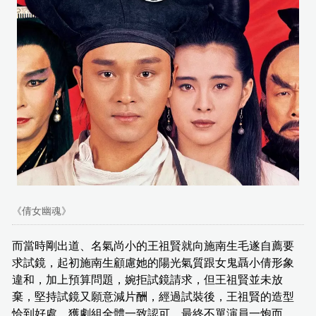
《倩女幽魂》
而當時剛出道、名氣尚小的王祖賢就向施南生毛遂自薦要
求試鏡，起初施南生顧慮她的陽光氣質跟女鬼聶小倩形象
違和，加上預算問題，婉拒試鏡請求，但王祖賢並未放
棄，堅持試鏡又願意減片酬，經過試裝後，王祖賢的造型
恰到好處，獲劇組全體一致認可。最終不單演員一炮而