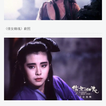
《倩女幽魂》劇照