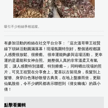
吸引不少粉絲爭相追蹤。
有參加活動的粉絲在社交平台分享：「這次溫哥華王祖賢
線下頌缽活動圓滿落幕！現場氛圍特別好，整個過程都讓
人感覺很放鬆、很療癒。 很幸運能夠參與這場活動， 更幸
運的是還能和女神合照。 她整個人真的非常溫柔又有氣
質， 讓人感覺特別溫暖、特別療癒～」同時晒出現場的照
片，可見王祖賢在分享會上，驚喜以古裝現身，長髮別上
髮簪、身穿白色薄紗散發古典美，在地上盤膝而坐，更顯
仙氣脫俗，令不少網民都表示聯想到《倩女幽魂》的聶小
倩！
點擊看圖輯