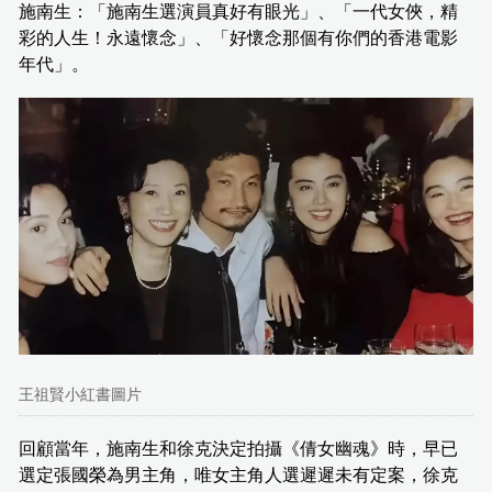
施南生：「施南生選演員真好有眼光」、「一代女俠，精
彩的人生！永遠懷念」、「好懷念那個有你們的香港電影
年代」。
王祖賢小紅書圖片
回顧當年，施南生和徐克決定拍攝《倩女幽魂》時，早已
選定張國榮為男主角，唯女主角人選遲遲未有定案，徐克