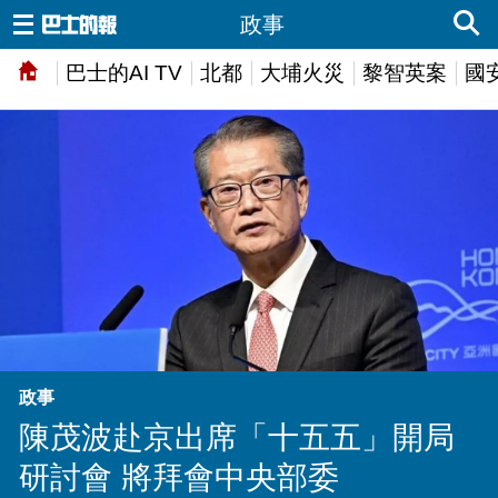
政事
巴士的AI TV
北都
大埔火災
黎智英案
國
政事
陳茂波赴京出席「十五五」開局
研討會 將拜會中央部委