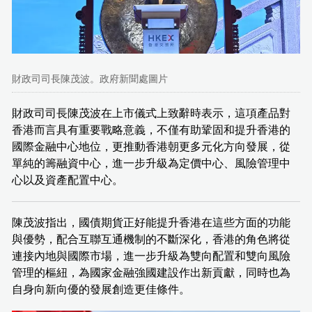
財政司司長陳茂波。政府新聞處圖片
財政司司長陳茂波在上市儀式上致辭時表示，這項產品對
香港而言具有重要戰略意義，不僅有助鞏固和提升香港的
國際金融中心地位，更推動香港朝更多元化方向發展，從
單純的籌融資中心，進一步升級為定價中心、風險管理中
心以及資產配置中心。
陳茂波指出，國債期貨正好能提升香港在這些方面的功能
與優勢，配合互聯互通機制的不斷深化，香港的角色將從
連接內地與國際市場，進一步升級為雙向配置和雙向風險
管理的樞紐，為國家金融強國建設作出新貢獻，同時也為
自身向新向優的發展創造更佳條件。