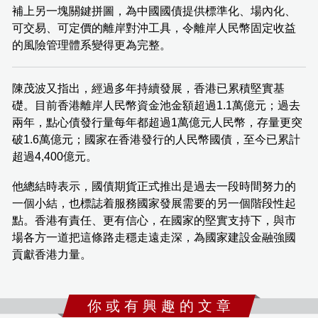
補上另一塊關鍵拼圖，為中國國債提供標準化、場內化、
可交易、可定價的離岸對沖工具，令離岸人民幣固定收益
的風險管理體系變得更為完整。
陳茂波又指出，經過多年持續發展，香港已累積堅實基
礎。目前香港離岸人民幣資金池金額超過1.1萬億元；過去
兩年，點心債發行量每年都超過1萬億元人民幣，存量更突
破1.6萬億元；國家在香港發行的人民幣國債，至今已累計
超過4,400億元。
他總結時表示，國債期貨正式推出是過去一段時間努力的
一個小結，也標誌着服務國家發展需要的另一個階段性起
點。香港有責任、更有信心，在國家的堅實支持下，與市
場各方一道把這條路走穩走遠走深，為國家建設金融強國
貢獻香港力量。
你 或 有 興 趣 的 文 章