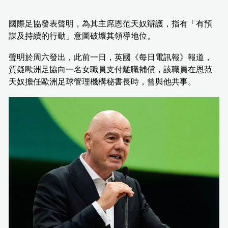
國際足協發表聲明，為其主席恩范天奴辯護，指有「有預
謀及持續的行動」意圖破壞其領導地位。
聲明於周六發出，此前一日，英國《每日電訊報》報道，
質疑歐洲足協向一名女職員支付離職補償，該職員在恩范
天奴擔任歐洲足球管理機構秘書長時，曾與他共事。