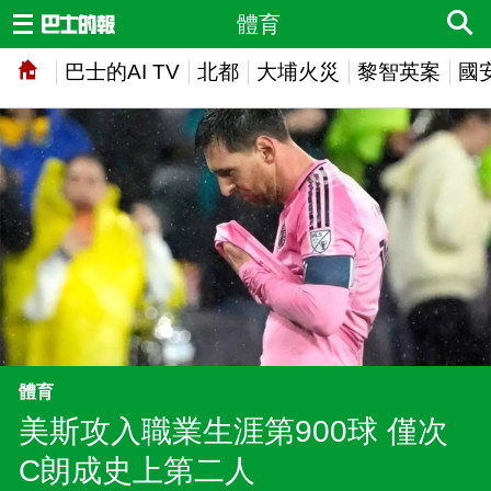
體育
巴士的AI TV
北都
大埔火災
黎智英案
國
體育
美斯攻入職業生涯第900球 僅次
C朗成史上第二人