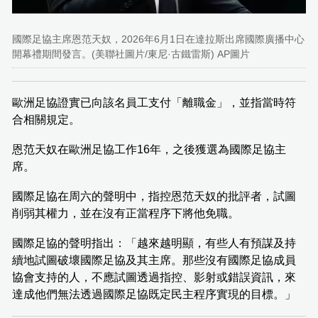
國際足協主席恩范天奴，2026年6月1日在達拉斯出席國際廣播中心
開幕禮期間發言。(美聯社圖片/東尼·古鐵雷斯) AP圖片
歐洲足協證實已向該名員工支付「離職金」，並指當時符
合相關規定。
恩范天奴在歐洲足協工作16年，之後獲選為國際足協主
席。
國際足協在周六的聲明中，指控恩范天奴的批評者，試圖
削弱其權力，並在沒有正當程序下將他免職。
國際足協的聲明指出：「越來越明顯，有些人有預謀及持
續地試圖破壞國際足協及其主席。那些沒有國際足協成員
協會支持的人，不應試圖透過指控、影射或錯誤資訊，來
達成他們無法透過國際足協既定民主程序實現的目標。」