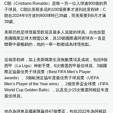
C朗（Cristiano Ronaldo）是唯一另一位入球逾900個的男
子球員。C朗比美斯多花約100場賽事才達到此里程碑；C
朗在2024年9月達到900球時已39歲，而美斯要到6月才滿
39歲。
美斯仍然是球壇最受歡迎及最多人追蹤的球員。自他加盟
美國職業足球大聯盟以來，其10號國際邁阿密球衣一直是
聯賽中最暢銷的，他的一舉一動都成為球壇焦點。
這個里程碑，加上美斯職業生涯無數獎項及成就，包括8個
西甲（La Liga）神射手獎、6次獲選西甲最佳球員、3個國
際足協最佳男子球員獎（Best FIFA Men’s Player
awards）、3個歐洲足協年度最佳男子球員獎（UEFA
Men’s Player of the Year wins）、2個世界盃金球獎（FIFA
World Cup Golden Balls），以及至少15次獲選阿根廷年度
最佳球員。
他亦為球會及國家隊贏得47個獎盃，包括2022年為阿根廷