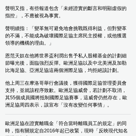
聲明又指，有些報道包含「未經證實的斷言和明顯虛假的
指控」，不應被視為事實。
聲明續指：「變革無可避免地會挑戰既得利益，但對變革
的不滿，不能成為破壞國際足協主席民主授權，或他獲選
領導的機構的理由。」
恩范天奴在他將世界盃利潤出售予私人股權基金的計劃細
節曝光後，面臨強烈反彈。歐洲足協以及中北美洲及加勒
比海足協、亞洲足協這兩個洲際足協，均拒絕該計劃。
他上周三在摩洛哥舉行會議後，獲得國際足協管理委員會
支持，並就該程序致歉。歐洲足協威脅，若計劃不取消，
其55個成員國將抵制國際足協賽事，這威脅仍然存在，歐
洲足協周四表示，該宣布「沒有改變任何事情」。
歐洲足協在證實離職金「符合當時離職員工的規定」的同
時，指有關規定自2016年起已收緊，現時「反映現代知名