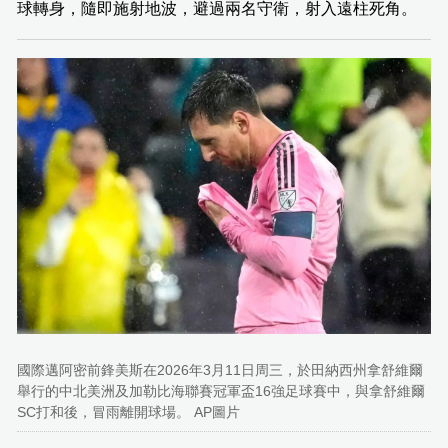
球轉身，隨即施射地波，避過兩名守衛，射入遠柱死角。
國際邁阿密前鋒美斯在2026年3月11日周三，於田納西州拿舒維爾
舉行的中北美洲及加勒比海聯賽冠軍盃16強足球賽中，與拿舒維爾
SC打和後，冒雨離開球場。 AP圖片