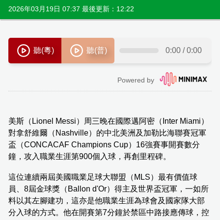
2026年03月19日 07:37 最後更新：12:22
美斯（Lionel Messi）周三晚在國際邁阿密（Inter Miami）
對拿舒維爾（Nashville）的中北美洲及加勒比海聯賽冠軍
盃（CONCACAF Champions Cup）16強賽事開賽數分
鐘，攻入職業生涯第900個入球，再創里程碑。
這位連續兩屆美國職業足球大聯盟（MLS）最有價值球
員、8屆金球獎（Ballon d'Or）得主及世界盃冠軍，一如所
料以其左腳建功，這亦是他職業生涯為球會及國家隊大部
分入球的方式。他在開賽第7分鐘於禁區中路接應傳球，控