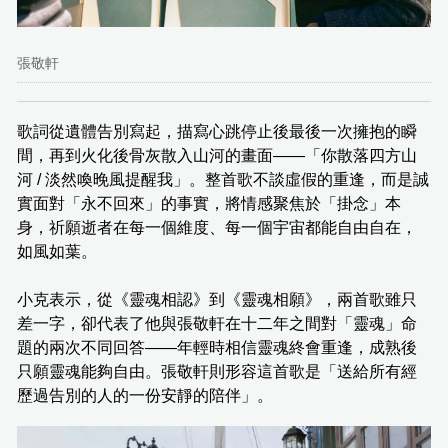
張敬軒
歌詞從遺體告別寫起，描寫心跳停止後最後一次擁抱的瞬
間，再到火化後骨灰散入山河的畫面——「你散落四方山
河 / 淡然喚晚風提醒我」。整首歌不談虛假的重逢，而是誠
實面對「永不回來」的事實，將情感聚焦於「掛念」本
身，祈願逝者在每一個維度、每一個宇宙都能自由自在，
如風如葉。
小克表示，從《靈魂相認》到《靈魂相願》，兩首歌雖只
差一字，卻代表了他與張敬軒在十二年之間對「靈魂」命
題的兩次不同回答——年輕時相信靈魂終會重逢，成熟後
只願靈魂能夠自由。張敬軒則形容這首歌是「送給所有經
歷過告別的人的一份安靜的陪伴」。