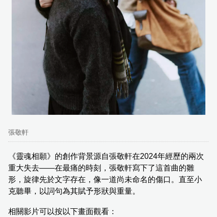
張敬軒
《靈魂相願》的創作背景源自張敬軒在2024年經歷的兩次
重大失去——在最痛的時刻，張敬軒寫下了這首曲的雛
形，旋律先於文字存在，像一道尚未命名的傷口。直至小
克聽畢，以詞句為其賦予形狀與重量。
相關影片可以按以下畫面觀看：