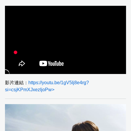
影片連結：
https://youtu.be/1gV5Ij8e4rg?
si=csjKPmXJxezIjoPw>