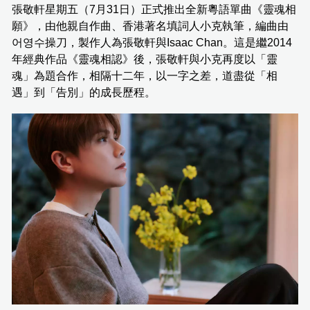
張敬軒星期五（7月31日）正式推出全新粵語單曲《靈魂相
願》，由他親自作曲、香港著名填詞人小克執筆，編曲由
어영수操刀，製作人為張敬軒與Isaac Chan。這是繼2014
年經典作品《靈魂相認》後，張敬軒與小克再度以「靈
魂」為題合作，相隔十二年，以一字之差，道盡從「相
遇」到「告別」的成長歷程。