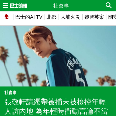
社會事
巴士的AI TV
北都
大埔火災
黎智英案
國
社會事
張敬軒請纓帶被捕未被檢控年輕
人訪內地 為年輕時衝動言論不當