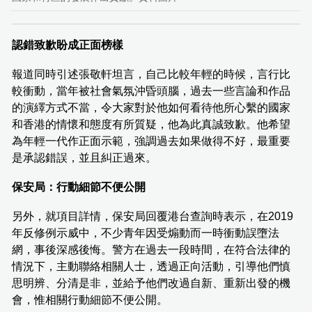
認錯致歉盼成正面榜樣
報道同時引述張敬軒坦言，自己比較年輕的時候，言行比
較衝動，當年被社會氣氛沖昏頭腦，過去一些言論和作品
的演繹方式不當，令大家對於他如何看待他所心繫的國家
和香港的情懷和態度有所質疑，他為此真誠致歉。他希望
為年輕一代作正面示範，強調過去如果做得不好，最重要
是承認錯誤，並且糾正過來。
保安局：行動細節不便公開
另外，就項目詳情，保安局回覆港台查詢時表示，在2019
年反修例示威中，不少青年因受煽動而一時衝動誤墮法
網，事後深感後悔。警方在過去一段時間，在符合法律的
情況下，主動聯絡相關人士，透過正向活動，引導他們慎
思明辨、分清是非，並給予他們改過自新、重新出發的機
會，惟相關行動細節不便公開。